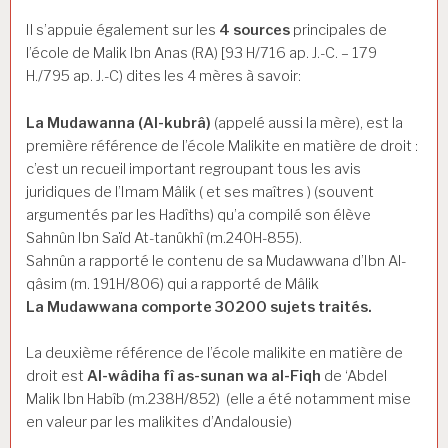
Il s’appuie également sur les
4 sources
principales de
l’école de Malik Ibn Anas (RA) [93 H/716 ap. J.-C. – 179
H./795 ap. J.-C) dites les 4 mères à savoir:
La Mudawanna (Al-kubrâ)
(appelé aussi la mère), est la
première référence de l’école Malikite en matière de droit :
c’est un recueil important regroupant tous les avis
juridiques de l’Imam Mâlik ( et ses maîtres ) (souvent
argumentés par les Hadîths) qu’a compilé son élève
Sahnûn Ibn Saïd At-tanûkhî (m.240H-855).
Sahnûn a rapporté le contenu de sa Mudawwana d’Ibn Al-
qâsim (m. 191H/806) qui a rapporté de Mâlik
La Mudawwana comporte 30200 sujets traités.
La deuxième référence de l’école malikite en matière de
droit est
Al-wâdiha fî as-sunan wa al-Fiqh
de ‘Abdel
Malik Ibn Habîb (m.238H/852) (elle a été notamment mise
en valeur par les malikites d’Andalousie)