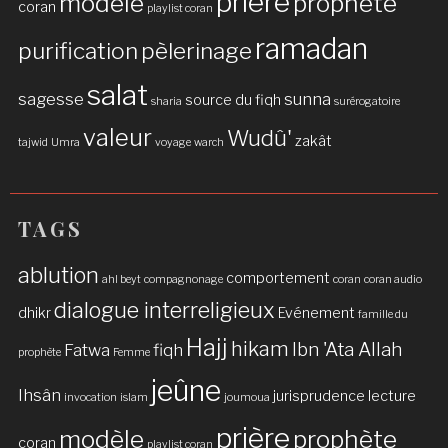
prière
modèle
prophète
coran
playlist coran
ramadan
purification
pèlerinage
salat
sagesse
sunna
source du fiqh
sharia
surérogatoire
valeur
Wudû'
zakât
tajwid
Umra
voyage
warch
TAGS
ablution
comportement
ahl beyt
compagnonage
coran
coran audio
dialogue interreligieux
dhikr
Evénement
famille du
Hajj
hikam
Ibn 'Ata Allah
Fatwa
fiqh
prophète
Femme
jeûne
Ihsân
jurisprudence
lecture
invocation
islam
joumoua
prière
modèle
prophète
coran
playlist coran