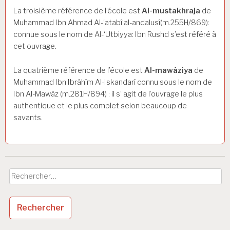
La troisième référence de l’école est
Al-mustakhraja
de
Muhammad Ibn Ahmad Al-‘atabî al-andalusî(m.255H/869):
connue sous le nom de Al-‘Utbiyya: Ibn Rushd s’est référé à
cet ouvrage.
La quatrième référence de l’école est
Al-mawâziya
de
Muhammad Ibn Ibrâhîm Al-Iskandarî connu sous le nom de
Ibn Al-Mawâz (m.281H/894) : il s’ agit de l’ouvrage le plus
authentique et le plus complet selon beaucoup de
savants.
Rechercher :