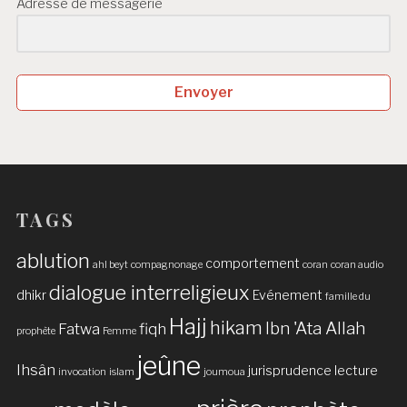
Adresse de messagerie
Envoyer
TAGS
ablution
comportement
ahl beyt
compagnonage
coran
coran audio
dialogue interreligieux
dhikr
Evénement
famille du
Hajj
hikam
Ibn 'Ata Allah
Fatwa
fiqh
prophète
Femme
jeûne
Ihsân
jurisprudence
lecture
invocation
islam
joumoua