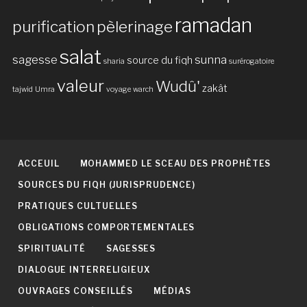
ramadan
purification
pèlerinage
salat
sagesse
sunna
source du fiqh
sharia
surérogatoire
valeur
Wudû'
zakât
tajwid
Umra
voyage
warch
ACCEUIL
MOHAMMED LE SCEAU DES PROPHÈTES
SOURCES DU FIQH (JURISPRUDENCE)
PRATIQUES CULTUELLES
OBLIGATIONS COMPORTEMENTALES
SPIRITUALITÉ
SAGESSES
DIALOGUE INTERRELIGIEUX
OUVRAGES CONSEILLÉS
MÉDIAS