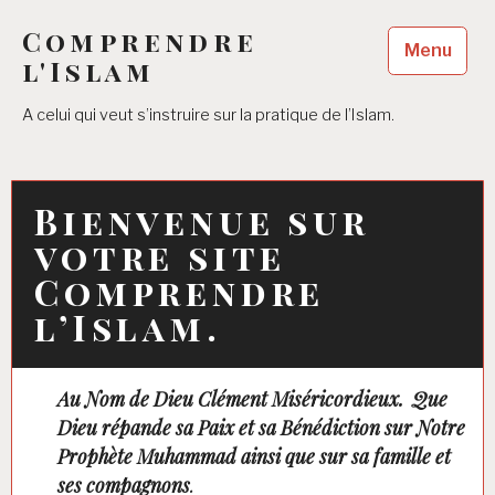
Accéder
Comprendre
au
Menu
contenu
l'Islam
principal
A celui qui veut s’instruire sur la pratique de l’Islam.
Bienvenue sur
votre site
Comprendre
l’Islam.
Au N
om de Dieu Clément Miséricordieux.
Que
Dieu répande sa Paix et sa Bénédiction sur Notre
Prophète Muhammad
ainsi que sur sa famille et
ses compagnons
.