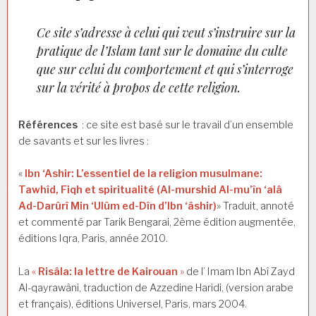
Ce site s’adresse à celui qui veut s’instruire sur la
pratique de l’Islam tant sur le domaine du culte
que sur celui du comportement et qui s’interroge
sur la vérité à propos de cette religion.
Références
: ce site est basé sur le travail d’un ensemble
de savants et sur les livres :
«
Ibn ‘Ashir: L’essentiel de la religion musulmane:
Tawhîd, Fiqh et spiritualité (Al-murshid Al-mu’în ‘alâ
Ad-Darûrî Min ‘Ulûm ed-Dîn d’Ibn ‘âshir)
» Traduit, annoté
et commenté par Tarik Bengarai, 2ème édition augmentée,
éditions Iqra, Paris, année 2010.
La
«
Risâla: la lettre de Kairouan
»
de l’ Imam Ibn Abî Zayd
Al-qayrawâni, traduction de Azzedine Haridi, (version arabe
et français), éditions Universel, Paris, mars 2004.