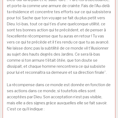
et porte-la comme une armure de crainte. Fais de l’Au-delà
ta résidence et concentre tes efforts sur ce qui subsistera
pour toi. Sache que ton voyage se fait du plus petit vers
Dieu. Ici-bas, tout ce qui t’es d’une quelconque utilité, ce
sont tes bonnes action qui te précèdent, et de penser à
l’excellente récompense que tu auras en retour ! Tu vas
vers ce qui te précède et il t’es rendu ce que tu as avancé.
Ne laisse donc pas la subtilité de ce monde vil t’illusionner
au sujet des hauts degrés des Jardins. Ce sera là-bas
comme si ton armure t’était ôtée, que ton doute se
dissipait, et chaque homme rencontrera ce qui subsiste
pour lui et reconnaîtra sa demeure et sa direction finale”.
La récompense dans ce monde est donnée en fonction de
ses actions dans ce monde, si toutefois elles sont
acceptées par Dieu. Son acceptation n’est pas visible,
mais elle a des signes grâce auxquelles elle se fait savoir.
C’est ce qu’Il indique :