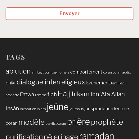
Envoyer
TAGS
ablution
comportement
ahl beyt
compagnonage
coran
coran audio
dialogue interreligieux
dhikr
Evénement
famille du
Hajj
hikam
Ibn 'Ata Allah
Fatwa
fiqh
prophète
Femme
jeûne
Ihsân
jurisprudence
lecture
invocation
islam
joumoua
prière
modèle
prophète
coran
playlist coran
ramadan
purification
pèlerinage