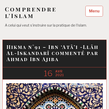
Accéder
Comprendre
au
Menu
contenu
l'Islam
principal
A celui qui veut s’instruire sur la pratique de l’Islam.
Hikma n°91 – Ibn ‘Atâ’i -Llâh
Al-Iskandarî commenté par
Ahmad Ibn Ajiba
16
AVR
2021