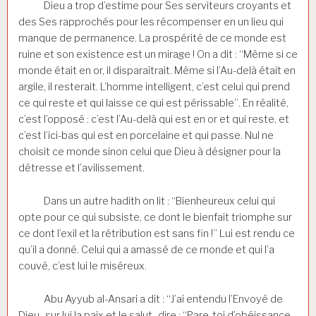
Dieu a trop d’estime pour Ses serviteurs croyants et
des Ses rapprochés pour les récompenser en un lieu qui
manque de permanence. La prospérité de ce monde est
ruine et son existence est un mirage ! On a dit : “Même si ce
monde était en or, il disparaîtrait. Même si l’Au-delà était en
argile, il resterait. L’homme intelligent, c’est celui qui prend
ce qui reste et qui laisse ce qui est périssable”. En réalité,
c’est l’opposé : c’est l’Au-delà qui est en or et qui reste, et
c’est l’ici-bas qui est en porcelaine et qui passe. Nul ne
choisit ce monde sinon celui que Dieu à désigner pour la
détresse et l’avilissement.
Dans un autre hadith on lit : “Bienheureux celui qui
opte pour ce qui subsiste, ce dont le bienfait triomphe sur
ce dont l’exil et la rétribution est sans fin !” Lui est rendu ce
qu’il a donné. Celui qui a amassé de ce monde et qui l’a
couvé, c’est lui le miséreux.
Abu Ayyub al-Ansari a dit : “J’ai entendu l’Envoyé de
Dieu -sur lui la paix et le salut -dire : “Pare-toi d’obéissance,