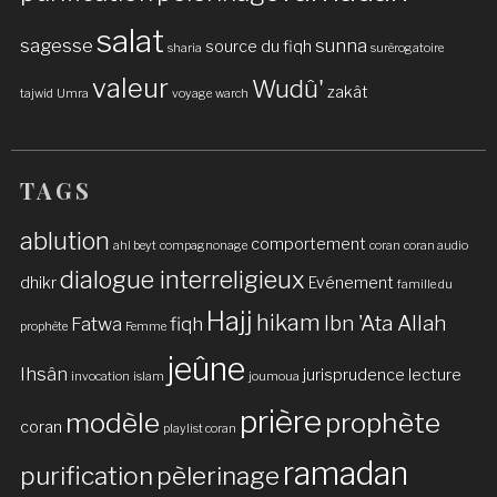
salat
sagesse
sunna
source du fiqh
sharia
surérogatoire
valeur
Wudû'
zakât
tajwid
Umra
voyage
warch
TAGS
ablution
comportement
ahl beyt
compagnonage
coran
coran audio
dialogue interreligieux
dhikr
Evénement
famille du
Hajj
hikam
Ibn 'Ata Allah
Fatwa
fiqh
prophète
Femme
jeûne
Ihsân
jurisprudence
lecture
invocation
islam
joumoua
prière
modèle
prophète
coran
playlist coran
ramadan
purification
pèlerinage