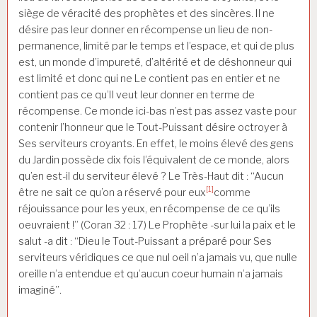
siège de véracité des prophètes et des sincères. Il ne
désire pas leur donner en récompense un lieu de non-
permanence, limité par le temps et l’espace, et qui de plus
est, un monde d’impureté, d’altérité et de déshonneur qui
est limité et donc qui ne Le contient pas en entier et ne
contient pas ce qu’Il veut leur donner en terme de
récompense. Ce monde ici-bas n’est pas assez vaste pour
contenir l’honneur que le Tout-Puissant désire octroyer à
Ses serviteurs croyants. En effet, le moins élevé des gens
du Jardin possède dix fois l’équivalent de ce monde, alors
qu’en est-il du serviteur élevé ? Le Très-Haut dit : “Aucun
[1]
être ne sait ce qu’on a réservé pour eux
comme
réjouissance pour les yeux, en récompense de ce qu’ils
oeuvraient !” (Coran 32 : 17) Le Prophète -sur lui la paix et le
salut -a dit : “Dieu le Tout-Puissant a préparé pour Ses
serviteurs véridiques ce que nul oeil n’a jamais vu, que nulle
oreille n’a entendue et qu’aucun coeur humain n’a jamais
imaginé”.