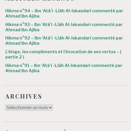
a
Hikma n°94 – Ibn ‘Atâ’i -Llâh Al-Iskandarî commenté par
r
Ahmad Ibn Ajiba
Hikma n°93 – Ibn ‘Atâ’i -Llâh Al-Iskandarî commenté par
t
Ahmad Ibn Ajiba
i
Hikma n°92 – Ibn ‘Atâ’i -Llâh Al-Iskandarî commenté par
Ahmad Ibn Ajiba
c
L’éloge, les compliments et l’évocation de ses vertus – (
l
partie 2 )
e
Hikma n°91 – Ibn ‘Atâ’i -Llâh Al-Iskandarî commenté par
Ahmad Ibn Ajiba
ARCHIVES
ARCHIVES