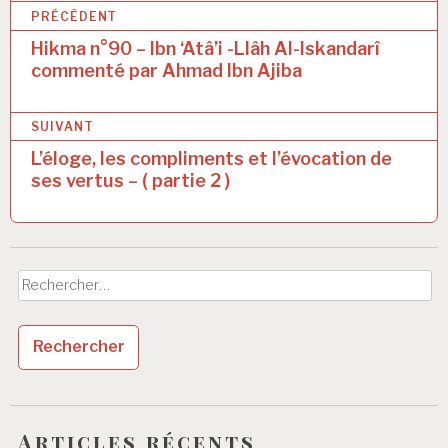
N
PRÉCÉDENT
a
Hikma n°90 – Ibn ‘Atâ’i -Llâh Al-Iskandarî
commenté par Ahmad Ibn Ajiba
v
i
SUIVANT
g
L’éloge, les compliments et l’évocation de
a
ses vertus – ( partie 2 )
t
i
o
Rechercher :
n
d
e
l
’
Articles récents