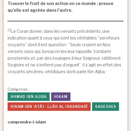
Trouver le fruit de son action en ce monde : preuve
qu’elle est agréée dans l’autre.
[1]
Le Coran donne, dans les versets précédents, une
indication quant à ceux qui sont les véritables “serviteurs
croyants” dont il est question : “Seuls croient en Nos
versets ceux qui, lorsqu’on les leur rappelle, tombent
prosternés et, par des louanges à leur Seigneur, célèbrent
Sa gloire et ne s’enflent pas d’orgueil”. Il s’agit en effet des
croyants sincères, véridiques dont parle Ibn ‘Ajiba.
Catégories :
AHMAD IBN AJIBA
HIKAM
HIKAM IBN ‘ATÂ’I -LLÂH AL-ISKANDARÎ
SAGESSES
Auteur
comprendre-l-islam