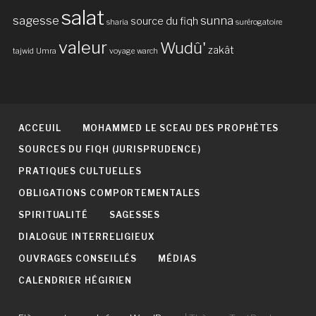
salat
sagesse
sunna
source du fiqh
sharia
surérogatoire
valeur
Wudû'
zakât
tajwid
Umra
voyage
warch
ACCEUIL
MOHAMMED LE SCEAU DES PROPHÈTES
SOURCES DU FIQH (JURISPRUDENCE)
PRATIQUES CULTUELLES
OBLIGATIONS COMPORTEMENTALES
SPIRITUALITÉ
SAGESSES
DIALOGUE INTERRELIGIEUX
OUVRAGES CONSEILLÉS
MÉDIAS
CALENDRIER HÉGIRIEN