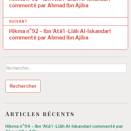
commenté par Ahmad Ibn Ajiba
v
i
SUIVANT
g
Hikma n°92 – Ibn ‘Atâ’i -Llâh Al-Iskandarî
a
commenté par Ahmad Ibn Ajiba
t
i
o
Rechercher :
n
d
e
l
’
Articles récents
a
Hikma n°94 – Ibn ‘Atâ’i -Llâh Al-Iskandarî commenté par