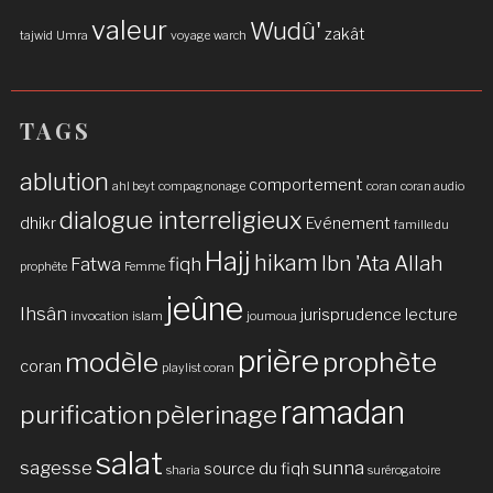
valeur
Wudû'
zakât
tajwid
Umra
voyage
warch
TAGS
ablution
comportement
ahl beyt
compagnonage
coran
coran audio
dialogue interreligieux
dhikr
Evénement
famille du
Hajj
hikam
Ibn 'Ata Allah
Fatwa
fiqh
prophète
Femme
jeûne
Ihsân
jurisprudence
lecture
invocation
islam
joumoua
prière
modèle
prophète
coran
playlist coran
ramadan
purification
pèlerinage
salat
sagesse
sunna
source du fiqh
sharia
surérogatoire