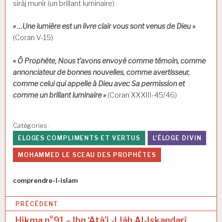
sirâj munîr (un brillant luminaire) :
« …Une lumière est un livre clair vous sont venus de Dieu »
(Coran V-15)
« Ô Prophète, Nous t’avons envoyé comme témoin, comme
annonciateur de bonnes nouvelles, comme avertisseur,
comme celui qui appelle à Dieu avec Sa permission et
comme un brillant luminaire »
(Coran XXXIII-45/46)
Catégories :
ELOGES COMPLIMENTS ET VERTUS
L'ÉLOGE DIVIN
MOHAMMED LE SCEAU DES PROPHÈTES
Auteur
comprendre-l-islam
N
PRÉCÉDENT
a
Hikma n°91 – Ibn ‘Atâ’i -Llâh Al-Iskandarî