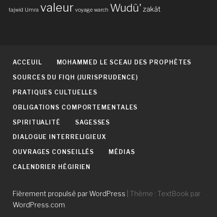
valeur
Wudû'
zakât
tajwid
Umra
voyage
warch
ACCEUIL
MOHAMMED LE SCEAU DES PROPHÈTES
SOURCES DU FIQH (JURISPRUDENCE)
PRATIQUES CULTUELLES
OBLIGATIONS COMPORTEMENTALES
SPIRITUALITÉ
SAGESSES
DIALOGUE INTERRELIGIEUX
OUVRAGES CONSEILLÉS
MÉDIAS
CALENDRIER HÉGIRIEN
Fièrement propulsé par WordPress
|
Thème : TextBook par
WordPress.com
.