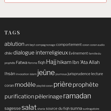
TAGS
ablution
comportement
ahl beyt
compagnonage
coran
coran audio
dialogue interreligieux
dhikr
Evénement
famille du
Hajj
hikam
Ibn 'Ata Allah
Fatwa
fiqh
prophète
Femme
jeûne
Ihsân
jurisprudence
lecture
invocation
islam
joumoua
prière
modèle
prophète
coran
playlist coran
ramadan
purification
pèlerinage
salat
sagesse
sunna
source du fiqh
sharia
surérogatoire