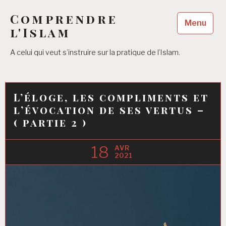
Accéder
Comprendre
au
Menu
contenu
l'Islam
principal
A celui qui veut s’instruire sur la pratique de l’Islam.
L’éloge, les compliments et
l’évocation de ses vertus –
( partie 2 )
18
AVR
2021