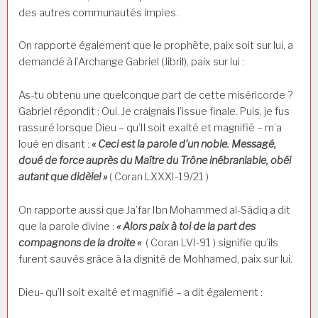
des autres communautés impies.
On rapporte également que le prophète, paix soit sur lui, a
demandé à l’Archange Gabriel (Jibril), paix sur lui :
As-tu obtenu une quelconque part de cette miséricorde ?
Gabriel répondit : Oui. Je craignais l’issue finale. Puis, je fus
rassuré lorsque Dieu – qu’Il soit exalté et magnifié – m’a
loué en disant :
« Ceci est la parole d’un noble. Messagé,
doué de force auprès du Maître du Trône inébranlable, obéi
autant que didèle! »
( Coran LXXXI-19/21 )
On rapporte aussi que Ja’far Ibn Mohammed al-Sâdiq a dit
que la parole divine :
« Alors paix à toi de la part des
compagnons de la droite «
( Coran LVI-91 ) signifie qu’ils
furent sauvés grâce à la dignité de Mohhamed, paix sur lui.
Dieu- qu’Il soit exalté et magnifié – a dit également :