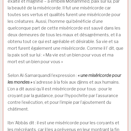
exalté et magnifié – a embelli Mohammed, paix sur lui, par
la beauté de la miséricorde. Il fut une miséricorde car
toutes ses vertus et qualités furent une miséricorde pour
les créatures. Aussi, l’homme qui bénéficie d’une
quelconque part de cette miséricorde est sauvé dans les
deux demeures de tous les maux et désagréments, et il a
obtenu tout ce qui est agréable et désirable. Sa vie et sa
mort furent également une miséricorde. Comme il l’ dit, que
la paix soit sur lui : « Ma vie est un bien pour vous et ma
mort est un bien pour vous »
Selon Al-Samarquandî l’expression :
« une miséricorde pour
les mondes »
s’adresse à la foix aux djinns et aux humains.
L’on a dit aussi qu’il est miséricorde pour tous : pour le
croyant par la guidance, pour l’hypochrite par l’assurance
contre l’exécution, et pour l’impie par l’ajoutement du
châtiment.
Ibn ‘Abbâs dit : il est une miséricorde pour les coryants et
les mécréants, car il les a prévenus en leur montrant la fin