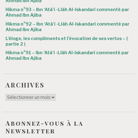
r
Ahmad Ibn Ajiba
Hikma n°93 – Ibn ‘Atâ’i -Llâh Al-Iskandarî commenté par
t
Ahmad Ibn Ajiba
i
Hikma n°92 – Ibn ‘Atâ’i -Llâh Al-Iskandarî commenté par
Ahmad Ibn Ajiba
c
L’éloge, les compliments et l’évocation de ses vertus – (
l
partie 2 )
e
Hikma n°91 – Ibn ‘Atâ’i -Llâh Al-Iskandarî commenté par
Ahmad Ibn Ajiba
ARCHIVES
ARCHIVES
Abonnez-vous à la
Newsletter