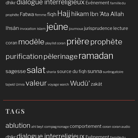
dialogue interreligieux
dhikr
Evénement
famille du
Hajj
hikam
Ibn 'Ata Allah
Fatwa
fiqh
prophète
Femme
jeûne
Ihsân
jurisprudence
lecture
invocation
islam
joumoua
prière
modèle
prophète
coran
playlist coran
ramadan
purification
pèlerinage
salat
sagesse
sunna
source du fiqh
sharia
surérogatoire
valeur
Wudû'
zakât
tajwid
Umra
voyage
warch
TAGS
ablution
comportement
ahl beyt
compagnonage
coran
coran audio
dialogue interreligieux
dhikr
Evénement
famille du