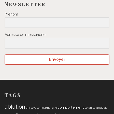
Newsletter
Prénom
Adresse de messagerie
Envoyer
TAGS
ablution
comportement
ahl beyt
compagnonage
coran
coran audio