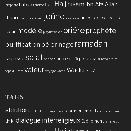
Hajj
hikam
Ibn 'Ata Allah
Fatwa
fiqh
prophète
Femme
jeûne
Ihsân
jurisprudence
lecture
invocation
islam
joumoua
prière
modèle
prophète
coran
playlist coran
ramadan
purification
pèlerinage
salat
sagesse
sunna
source du fiqh
sharia
surérogatoire
valeur
Wudû'
zakât
tajwid
Umra
voyage
warch
TAGS
ablution
comportement
ahl beyt
compagnonage
coran
coran audio
dialogue interreligieux
dhikr
Evénement
famille du