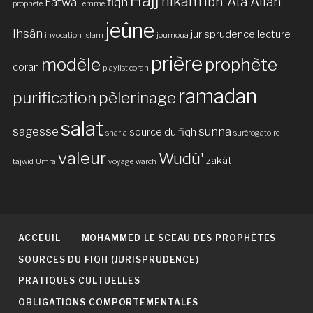
Hajj
hikam
Ibn 'Ata Allah
Fatwa
fiqh
prophète
Femme
jeûne
Ihsân
jurisprudence
lecture
invocation
islam
joumoua
prière
modèle
prophète
coran
playlist coran
ramadan
purification
pèlerinage
salat
sagesse
sunna
source du fiqh
sharia
surérogatoire
valeur
Wudû'
zakât
tajwid
Umra
voyage
warch
ACCEUIL
MOHAMMED LE SCEAU DES PROPHÈTES
SOURCES DU FIQH (JURISPRUDENCE)
PRATIQUES CULTUELLES
OBLIGATIONS COMPORTEMENTALES