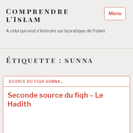
Accéder
Comprendre
au
Menu
contenu
l'Islam
principal
A celui qui veut s’instruire sur la pratique de l’Islam.
Étiquette :
sunna
SOURCE DU FIQH-SUNNA…
5 JUIL 2017
Seconde source du fiqh – Le
Hadîth