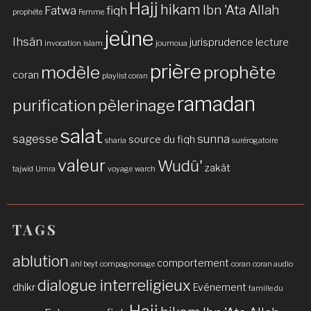
Hajj
hikam
Ibn 'Ata Allah
Fatwa
fiqh
prophète
Femme
jeûne
Ihsân
jurisprudence
lecture
invocation
islam
joumoua
prière
modèle
prophète
coran
playlist coran
ramadan
purification
pèlerinage
salat
sagesse
sunna
source du fiqh
sharia
surérogatoire
valeur
Wudû'
zakât
tajwid
Umra
voyage
warch
TAGS
ablution
comportement
ahl beyt
compagnonage
coran
coran audio
dialogue interreligieux
dhikr
Evénement
famille du