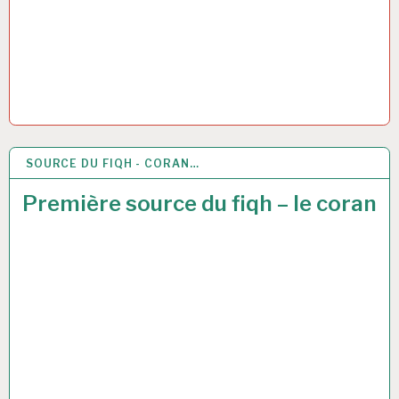
SOURCE DU FIQH - CORAN…
5 JUIL 2017
Première source du fiqh – le coran