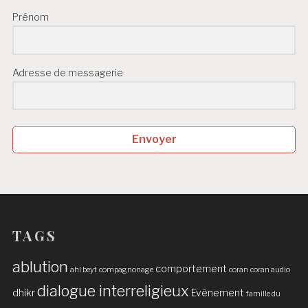
Prénom
Adresse de messagerie
Envoyer
TAGS
ablution
comportement
ahl beyt
compagnonage
coran
coran audio
dialogue interreligieux
dhikr
Evénement
famille du