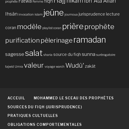
Hajj
hikam
Ibn 'Ata Allah
Fatwa
fiqh
prophète
Femme
jeûne
Ihsân
jurisprudence
lecture
invocation
islam
joumoua
prière
modèle
prophète
coran
playlist coran
ramadan
purification
pèlerinage
salat
sagesse
sunna
source du fiqh
sharia
surérogatoire
valeur
Wudû'
zakât
tajwid
Umra
voyage
warch
ACCEUIL
MOHAMMED LE SCEAU DES PROPHÈTES
SOURCES DU FIQH (JURISPRUDENCE)
PRATIQUES CULTUELLES
OBLIGATIONS COMPORTEMENTALES