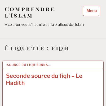
Accéder
Comprendre
au
Menu
contenu
l'Islam
principal
A celui qui veut s’instruire sur la pratique de l’Islam.
Étiquette :
fiqh
SOURCE DU FIQH-SUNNA…
5 JUIL 2017
Seconde source du fiqh – Le
Hadîth