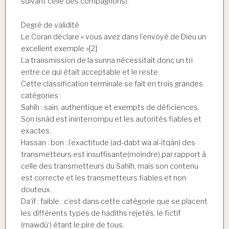
suivant celle des compagnons).
Degré de validité
Le Coran déclare « vous avez dans l’envoyé de Dieu un
excellent exemple »[2]
La transmission de la sunna nécessitait donc un tri
entre ce qui était acceptable et le reste.
Cette classification terminale se fait en trois grandes
catégories :
Sahîh : sain, authentique et exempts de déficiences.
Son isnâd est ininterrompu et les autorités fiables et
exactes.
Hassan : bon : l’exactitude (ad-dabt wa al-itqân) des
transmetteurs est insuffisante(moindre) par rapport à
celle des transmetteurs du Sahîh, mais son contenu
est correcte et les transmetteurs fiables et non
douteux.
Da‘îf : faible : c’est dans cette catégorie que se placent
les différents types de hadîths rejetés, le fictif
(mawdû‘) étant le pire de tous.