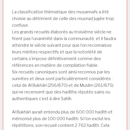
La classification thématique des musannafs a été
choisie au détriment de celle des musnad jugée trop
confuse.
Les grands recueils élaborés au troisième siècle ne
firent pas l’unanimité dans la communauté, et il faudra
attendre le siècle suivant pour que l’on reconnaisse
leurs mérites respectifs et que la notoriété de
certains s’impose définitivement comme des
références en matière de compilation fiable.
Six recueils canoniques sont ainsi reconnus par les
sunnites et deux sont particulièrement considérés :
celui de Al Bukhârî (256/870) et de Muslim (261/875)
qui ne recensent que des hadîths réputés sains ou
authentiques c’est à dire Sahîh.
Al Bukhârî aurait entendu plus de 600 000 hadîth et
mémorisé plus de 100 000 hadîth. Si l’on exclut les
répétitions, son recueil contient 2 762 hadîth. Cela