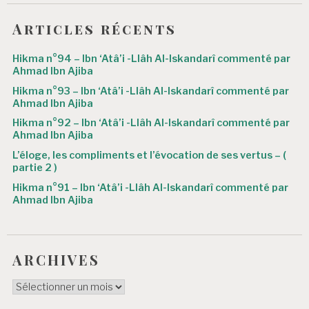
e
l
Articles récents
’
Hikma n°94 – Ibn ‘Atâ’i -Llâh Al-Iskandarî commenté par
a
Ahmad Ibn Ajiba
r
Hikma n°93 – Ibn ‘Atâ’i -Llâh Al-Iskandarî commenté par
Ahmad Ibn Ajiba
t
Hikma n°92 – Ibn ‘Atâ’i -Llâh Al-Iskandarî commenté par
i
Ahmad Ibn Ajiba
c
L’éloge, les compliments et l’évocation de ses vertus – (
partie 2 )
l
Hikma n°91 – Ibn ‘Atâ’i -Llâh Al-Iskandarî commenté par
e
Ahmad Ibn Ajiba
ARCHIVES
ARCHIVES