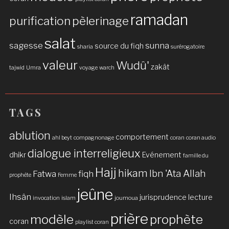
ramadan
purification
pèlerinage
salat
sagesse
sunna
source du fiqh
sharia
surérogatoire
valeur
Wudû'
zakât
tajwid
Umra
voyage
warch
TAGS
ablution
comportement
ahl beyt
compagnonage
coran
coran audio
dialogue interreligieux
dhikr
Evénement
famille du
Hajj
hikam
Ibn 'Ata Allah
Fatwa
fiqh
prophète
Femme
jeûne
Ihsân
jurisprudence
lecture
invocation
islam
joumoua
prière
modèle
prophète
coran
playlist coran