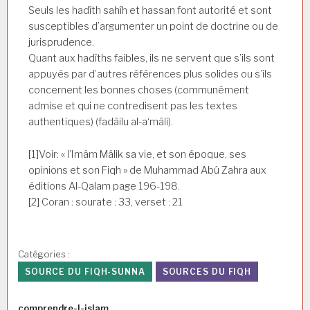
Seuls les hadîth sahîh et hassan font autorité et sont
susceptibles d’argumenter un point de doctrine ou de
jurisprudence.
Quant aux hadîths faibles, ils ne servent que s’ils sont
appuyés par d’autres références plus solides ou s’ils
concernent les bonnes choses (communément
admise et qui ne contredisent pas les textes
authentiques) (fadâilu al-a‘mâli).
[1]Voir: « l’Imâm Mâlik sa vie, et son époque, ses
opinions et son Fiqh » de Muhammad Abû Zahra aux
éditions Al-Qalam page 196-198.
[2] Coran : sourate : 33, verset : 21
Catégories :
SOURCE DU FIQH-SUNNA
SOURCES DU FIQH
Auteur
comprendre-l-islam