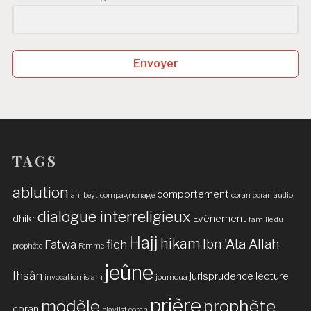
Envoyer
TAGS
ablution
comportement
ahl beyt
compagnonage
coran
coran audio
dialogue interreligieux
dhikr
Evénement
famille du
Hajj
hikam
Ibn 'Ata Allah
Fatwa
fiqh
prophète
Femme
jeûne
Ihsân
jurisprudence
lecture
invocation
islam
joumoua
prière
modèle
prophète
coran
playlist coran