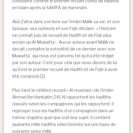
considéré comme le premier recueil connu de hadiths
en Islam après la SAHÎFA de Hammâm.
Abû Zahra dans son livre sur l’Imâm Mâlik sa vie, et son
époque, ses opinions et son Fiqh déclare : « l’histoire
ne connaît pas de recueil de Hadîth et de Fiqh plus
ancien qu’Al-Muwatta’…Aucun auteur avant Mâlik ne
devait connaître la notoriété de ce dernier avec son
Muwatta’, qui nous est parvenu tel qu’il a été rédigé
par son auteur. C’est pour cela que nous disons de lui
qu’il est le premier recueil de Hadîth et de Fiqh à avoir
été composé.[1]
Plus tard, le célèbre recueil « Al-musnad » de l’Imâm
Ahmad Ibn Hanbal(m 241 H) rapportent les hadîths
classés selon les compagnons qui les rapportent. Il
regroupe tous les hadîths d’un compagnon dans un
même chapitre quel que soit leur sujet. Il contient
quarante mille hadîths sélectionnés sur une base de
soixante seize mille.