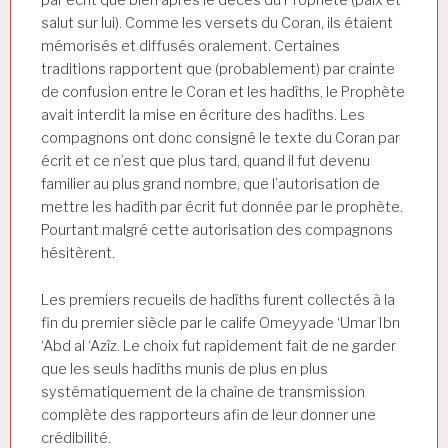
par écrit que bien après le décès du Prophète (paix et
salut sur lui). Comme les versets du Coran, ils étaient
mémorisés et diffusés oralement. Certaines
traditions rapportent que (probablement) par crainte
de confusion entre le Coran et les hadîths, le Prophète
avait interdit la mise en écriture des hadîths. Les
compagnons ont donc consigné le texte du Coran par
écrit et ce n’est que plus tard, quand il fut devenu
familier au plus grand nombre, que l’autorisation de
mettre les hadîth par écrit fut donnée par le prophète.
Pourtant malgré cette autorisation des compagnons
hésitèrent.
Les premiers recueils de hadîths furent collectés à la
fin du premier siècle par le calife Omeyyade ‘Umar Ibn
‘Abd al ‘Azîz. Le choix fut rapidement fait de ne garder
que les seuls hadîths munis de plus en plus
systématiquement de la chaîne de transmission
complète des rapporteurs afin de leur donner une
crédibilité.