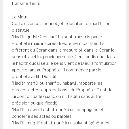
transmetteurs.
Le Matn:
Cette science a pour objet le locuteur du hadîth, on
distingue :
*Hadîth qudsi : Ces hadîths sont transmis par le
Prophète mais inspirés directement par Dieu. Ils
différent du Coran dans la mesure où dans le Coran le
sens et la lettre proviennent de Dieu, tandis que dans
le hadîth qudsi seul le sens vient de Dieu la formulation
appartenant au Prophète : il commence par : le
prophète a dit : Dieu dit :
*Hadîth marfû‘ ou sharîf ou nabawî : rapporte les
paroles, actes, approbations…du Prophète. C’est de
lui dont on parle quand on dit hadîth sans autre
précision ou qualificatif.
*Hadîth mawqûf est attribué à un compagnon et
concerne ses actes ou paroles.
*Hadîth maqtû‘ est attribué à un suivant (génération