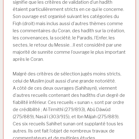
signifie que les critères de validation d’un hadîth
étaient particulièrement stricts en ce qui le concerne.
Son ouvrage est organisé suivant les catégories du
Fiqh (droit) mais inclus aussi d’autres thèmes comme
les commentaires du Coran, des hadîth sur la création,
les convenances, la société, le Paradis, l’Enfer, les
sectes, le retour du Messie…Il est considéré par une
majorité de sunnite comme l’ouvrage le plus important
après le Coran.
Malgré des critères de sélection jugés moins stricts,
celui de Muslim jouit aussi d’une grande notoriété.
A côté de ces deux ouvrages (Sahîhayni), viennent
d’autres recueils contenant des hadîths d’un degré de
fiabilité inférieur. Ces recueils « sunan », sont par ordre
de crédibilité ; Al-Tirmithî (279/893), Abû Dâwûd
(275/889), Nasâ’î (303/915), et Ibn Mâjah (275/889).
Ces six recueils Sahîhet sunan ont supplanté tous les
autres. Ils ont fait l’objet de nombreux travaux de
commentateurs et de multiples études.