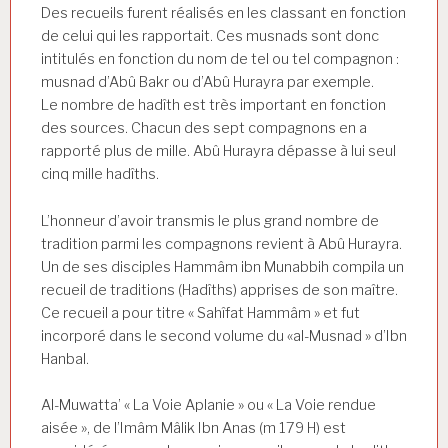
Des recueils furent réalisés en les classant en fonction
de celui qui les rapportait. Ces musnads sont donc
intitulés en fonction du nom de tel ou tel compagnon :
musnad d’Abû Bakr ou d’Abû Hurayra par exemple.
Le nombre de hadîth est très important en fonction
des sources. Chacun des sept compagnons en a
rapporté plus de mille. Abû Hurayra dépasse à lui seul
cinq mille hadîths.
L’honneur d’avoir transmis le plus grand nombre de
tradition parmi les compagnons revient à Abû Hurayra.
Un de ses disciples Hammâm ibn Munabbih compila un
recueil de traditions (Hadîths) apprises de son maître.
Ce recueil a pour titre « Sahîfat Hammâm » et fut
incorporé dans le second volume du «al-Musnad » d’Ibn
Hanbal.
Al-Muwatta’ « La Voie Aplanie » ou « La Voie rendue
aisée », de l’Imâm Mâlik Ibn Anas (m 179 H) est