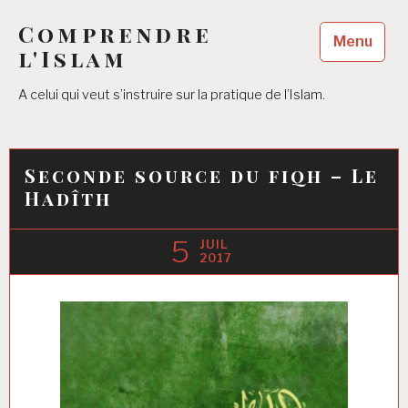
Accéder
Comprendre
au
Menu
contenu
l'Islam
principal
A celui qui veut s’instruire sur la pratique de l’Islam.
Seconde source du fiqh – Le
Hadîth
5
JUIL
2017