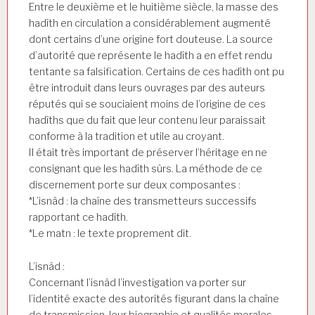
Entre le deuxième et le huitième siècle, la masse des
hadîth en circulation a considérablement augmenté
dont certains d’une origine fort douteuse. La source
d’autorité que représente le hadîth a en effet rendu
tentante sa falsification. Certains de ces hadîth ont pu
être introduit dans leurs ouvrages par des auteurs
réputés qui se souciaient moins de l’origine de ces
hadîths que du fait que leur contenu leur paraissait
conforme à la tradition et utile au croyant.
Il était très important de préserver l’héritage en ne
consignant que les hadîth sûrs. La méthode de ce
discernement porte sur deux composantes :
*L’isnâd : la chaîne des transmetteurs successifs
rapportant ce hadîth.
*Le matn : le texte proprement dit.
L’isnâd :
Concernant l’isnâd l’investigation va porter sur
l’identité exacte des autorités figurant dans la chaîne
de transmission, leur biographie et qualités morales,