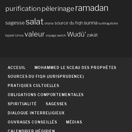
ramadan
purification
pèlerinage
salat
sagesse
sunna
source du fiqh
sharia
surérogatoire
valeur
Wudû'
zakât
tajwid
Umra
voyage
warch
ACCEUIL
MOHAMMED LE SCEAU DES PROPHÈTES
SOURCES DU FIQH (JURISPRUDENCE)
PRATIQUES CULTUELLES
OBLIGATIONS COMPORTEMENTALES
SPIRITUALITÉ
SAGESSES
DIALOGUE INTERRELIGIEUX
OUVRAGES CONSEILLÉS
MÉDIAS
CALENDRIER HÉGIRIEN