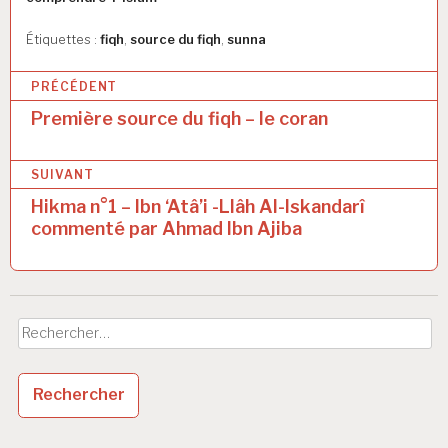
Étiquettes :
fiqh
,
source du fiqh
,
sunna
N
PRÉCÉDENT
a
Première source du fiqh – le coran
v
SUIVANT
i
Hikma n°1 – Ibn ‘Atâ’i -Llâh Al-Iskandarî
g
commenté par Ahmad Ibn Ajiba
a
t
i
Rechercher :
o
n
d