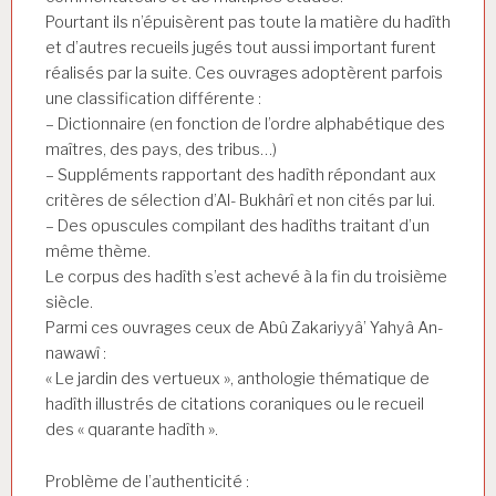
Pourtant ils n’épuisèrent pas toute la matière du hadîth
et d’autres recueils jugés tout aussi important furent
réalisés par la suite. Ces ouvrages adoptèrent parfois
une classification différente :
– Dictionnaire (en fonction de l’ordre alphabétique des
maîtres, des pays, des tribus…)
– Suppléments rapportant des hadîth répondant aux
critères de sélection d’Al- Bukhârî et non cités par lui.
– Des opuscules compilant des hadîths traitant d’un
même thème.
Le corpus des hadîth s’est achevé à la fin du troisième
siècle.
Parmi ces ouvrages ceux de Abû Zakariyyâ’ Yahyâ An-
nawawî :
« Le jardin des vertueux », anthologie thématique de
hadîth illustrés de citations coraniques ou le recueil
des « quarante hadîth ».
Problème de l’authenticité :