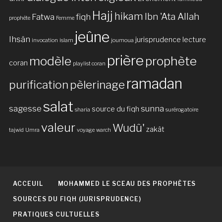
Hajj
hikam
Ibn 'Ata Allah
Fatwa
fiqh
prophète
Femme
jeûne
Ihsân
jurisprudence
lecture
invocation
islam
joumoua
prière
modèle
prophète
coran
playlist coran
ramadan
purification
pèlerinage
salat
sagesse
sunna
source du fiqh
sharia
surérogatoire
valeur
Wudû'
zakât
tajwid
Umra
voyage
warch
ACCEUIL
MOHAMMED LE SCEAU DES PROPHÈTES
SOURCES DU FIQH (JURISPRUDENCE)
PRATIQUES CULTUELLES