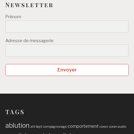
Newsletter
Prénom
Adresse de messagerie
Envoyer
TAGS
ablution
comportement
ahl beyt
compagnonage
coran
coran audio