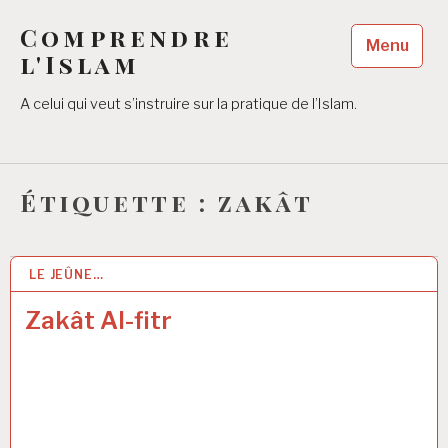
Accéder
Comprendre
au
Menu
contenu
l'Islam
principal
A celui qui veut s’instruire sur la pratique de l’Islam.
Étiquette :
zakât
LE JEÛNE…
20 MAR 2017
Zakât Al-fitr