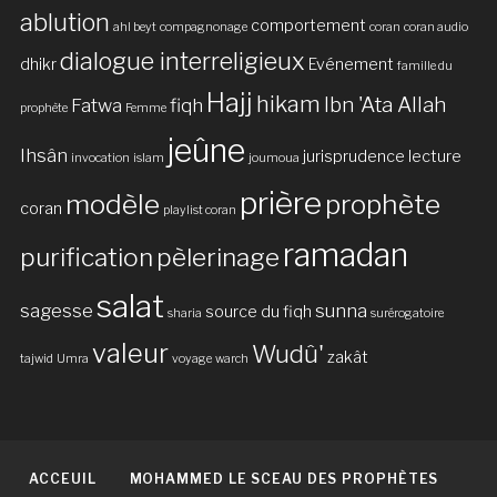
ablution
comportement
ahl beyt
compagnonage
coran
coran audio
dialogue interreligieux
dhikr
Evénement
famille du
Hajj
hikam
Ibn 'Ata Allah
Fatwa
fiqh
prophète
Femme
jeûne
Ihsân
jurisprudence
lecture
invocation
islam
joumoua
prière
modèle
prophète
coran
playlist coran
ramadan
purification
pèlerinage
salat
sagesse
sunna
source du fiqh
sharia
surérogatoire
valeur
Wudû'
zakât
tajwid
Umra
voyage
warch
ACCEUIL
MOHAMMED LE SCEAU DES PROPHÈTES