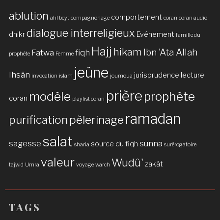
ablution
comportement
ahl beyt
compagnonage
coran
coran audio
dialogue interreligieux
dhikr
Evénement
famille du
Hajj
hikam
Ibn 'Ata Allah
Fatwa
fiqh
prophète
Femme
jeûne
Ihsân
jurisprudence
lecture
invocation
islam
joumoua
prière
modèle
prophète
coran
playlist coran
ramadan
purification
pèlerinage
salat
sagesse
sunna
source du fiqh
sharia
surérogatoire
valeur
Wudû'
zakât
tajwid
Umra
voyage
warch
TAGS