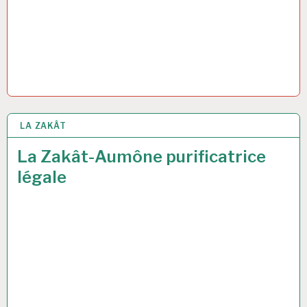
LA ZAKÂT
16 MAR 2017
La Zakât-Aumône purificatrice
légale