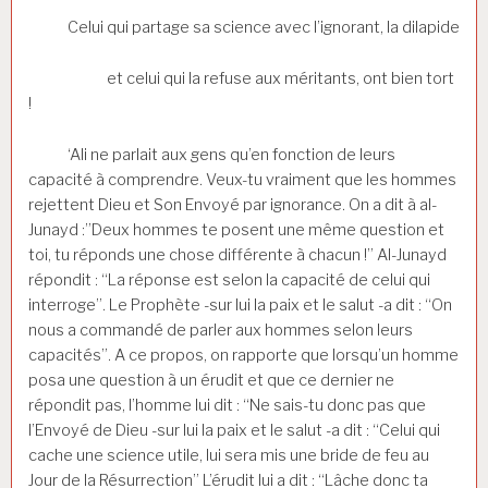
Celui qui partage sa science avec l’ignorant, la dilapide
et celui qui la refuse aux méritants, ont bien tort
!
‘Ali ne parlait aux gens qu’en fonction de leurs
capacité à comprendre. Veux-tu vraiment que les hommes
rejettent Dieu et Son Envoyé par ignorance. On a dit à al-
Junayd :”Deux hommes te posent une même question et
toi, tu réponds une chose différente à chacun !” Al-Junayd
répondit : “La réponse est selon la capacité de celui qui
interroge”. Le Prophète -sur lui la paix et le salut -a dit : “On
nous a commandé de parler aux hommes selon leurs
capacités”. A ce propos, on rapporte que lorsqu’un homme
posa une question à un érudit et que ce dernier ne
répondit pas, l’homme lui dit : “Ne sais-tu donc pas que
l’Envoyé de Dieu -sur lui la paix et le salut -a dit : “Celui qui
cache une science utile, lui sera mis une bride de feu au
Jour de la Résurrection” L’érudit lui a dit : “Lâche donc ta