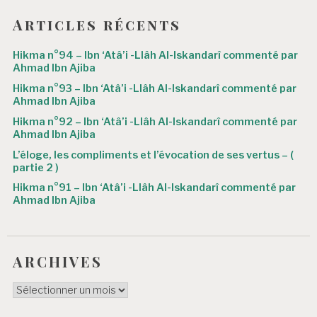
l
’
Articles récents
a
Hikma n°94 – Ibn ‘Atâ’i -Llâh Al-Iskandarî commenté par
r
Ahmad Ibn Ajiba
Hikma n°93 – Ibn ‘Atâ’i -Llâh Al-Iskandarî commenté par
t
Ahmad Ibn Ajiba
i
Hikma n°92 – Ibn ‘Atâ’i -Llâh Al-Iskandarî commenté par
Ahmad Ibn Ajiba
c
L’éloge, les compliments et l’évocation de ses vertus – (
l
partie 2 )
e
Hikma n°91 – Ibn ‘Atâ’i -Llâh Al-Iskandarî commenté par
Ahmad Ibn Ajiba
ARCHIVES
ARCHIVES