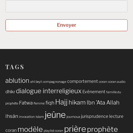
Envoyer
TAGS
ablution
comportement
ahl beyt
compagnonage
coran
coran audio
dialogue interreligieux
dhikr
Evénement
famille du
Hajj
hikam
Ibn 'Ata Allah
Fatwa
fiqh
prophète
Femme
jeûne
Ihsân
jurisprudence
lecture
invocation
islam
joumoua
prière
modèle
prophète
coran
playlist coran