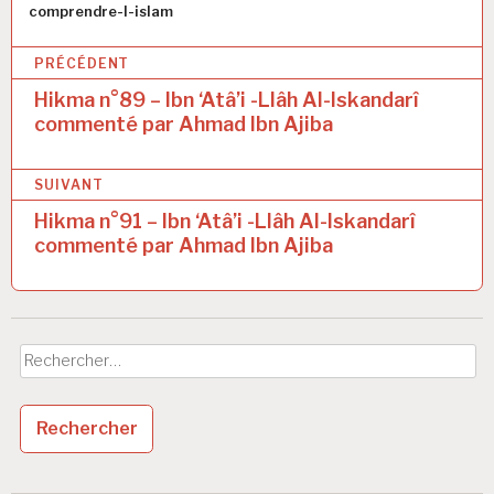
Auteur
comprendre-l-islam
N
PRÉCÉDENT
a
Hikma n°89 – Ibn ‘Atâ’i -Llâh Al-Iskandarî
commenté par Ahmad Ibn Ajiba
v
i
SUIVANT
g
Hikma n°91 – Ibn ‘Atâ’i -Llâh Al-Iskandarî
a
commenté par Ahmad Ibn Ajiba
t
i
o
Rechercher :
n
d
e