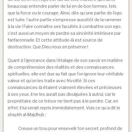
beaucoup entendre parler de lui en de bon termes, tels
que la force ou le courage. Ainsi, dès qu’une partie de l’ego
est tuée, l’autre partie s’empresse aussitôt de la ramener
à la vie ! Faire connaître ses facultés à combattre son ego,
c’est aussi un moyen de perdre sa sincérité intérieure par
fanfaronnade. Et cette attitude-là est source de
destruction. Que Dieu nous en préserve !
Quant à l’ignorance dans l’étalage de son savoir en matière
de compréhension des réalités et des connaissances
spirituelles, elle est due au fait que l’on ignore leur véritable
valeur et qu’on les traite avec frivolité. Si ces
connaissances-là étaient vraiment élevées et précieuses
à ses yeux, il ne les aurait pas divulguées à autrui, car le
propriétaire de ce trésor ne tient pas à le perdre. Car, en
effet, il lui serait repris immédiatement. Vois ce qu’a dit le
shaykh al-Majdhub :
Creuse un trou pour ensevelir ton secret, profond de