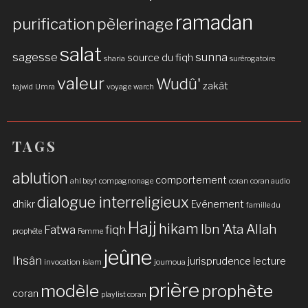
ramadan
purification
pèlerinage
salat
sagesse
sunna
source du fiqh
sharia
surérogatoire
valeur
Wudû'
zakât
tajwid
Umra
voyage
warch
TAGS
ablution
comportement
ahl beyt
compagnonage
coran
coran audio
dialogue interreligieux
dhikr
Evénement
famille du
Hajj
hikam
Ibn 'Ata Allah
Fatwa
fiqh
prophète
Femme
jeûne
Ihsân
jurisprudence
lecture
invocation
islam
joumoua
prière
modèle
prophète
coran
playlist coran