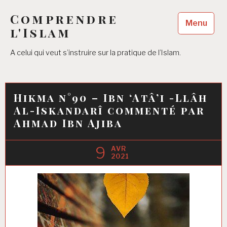
Accéder
Comprendre
au
Menu
contenu
l'Islam
principal
A celui qui veut s’instruire sur la pratique de l’Islam.
Hikma n°90 – Ibn ‘Atâ’i -Llâh
Al-Iskandarî commenté par
Ahmad Ibn Ajiba
9
AVR
2021