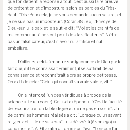
que l’on détient la réponse à tout, c’est aussi faire preuve
de prétention et d’imposture, selon les paroles du Très-
Haut : “Dis : Pour cela, je ne vous demande aucun salaire ; et
je ne suis pas un imposteur”. (Coran 38 : 86) L’Envoyé de
Dieu -sur lui la paix et le salut -a dit : “Moi et les craintifs de
ma communauté ne sont point des falsificateurs”. N’être
pas un falsificateur, c’est n’avoir nul artifice et nul
embellure.
D’ailleurs, celui-là montre son ignorance de Dieu par le
fait que, s’il Le connaissait vraiment, il se suffirait de Sa
connaissance et reconnaîtrait alors sa propre petitesse.
On a dit de cela : “Celui qui connaît sa vraie valeur, vit !”
On a interrogé l’un des véridiques à propos de la
science utile (au coeur). Celui-ci a répondu : “C’est la faculté
de reconnaître ton faible degré et de ne pas en sortir”. Un
de parmi les hommes réalisés a dit : “Lorsque qu’un savant
religieux dit : “Je ne sais pas”, tu a délivré là (à son ego) un
coup mortel”. Al-Ghazali a dit dans son
Ihya
: “Lorsque l’on