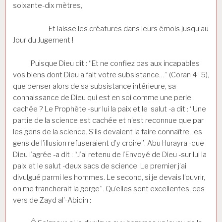
soixante-dix mètres,
Et laisse les créatures dans leurs émois jusqu’au
Jour du Jugement !
Puisque Dieu dit : “Et ne confiez pas aux incapables
vos biens dont Dieu a fait votre subsistance…” (Coran 4 : 5),
que penser alors de sa subsistance intérieure, sa
connaissance de Dieu qui est en soi comme une perle
cachée ? Le Prophète -sur lui la paix et le salut -a dit : “Une
partie de la science est cachée et n’est reconnue que par
les gens de la science. S’ils devaient la faire connaître, les
gens de l’illusion refuseraient d’y croire”. Abu Hurayra -que
Dieu l’agrée -a dit : “J’ai retenu de l’Envoyé de Dieu -sur lui la
paix et le salut -deux sacs de science. Le premier j’ai
divulgué parmi les hommes. Le second, si je devais l’ouvrir,
on me trancherait la gorge”. Qu’elles sont excellentes, ces
vers de Zayd al’-Abidin :