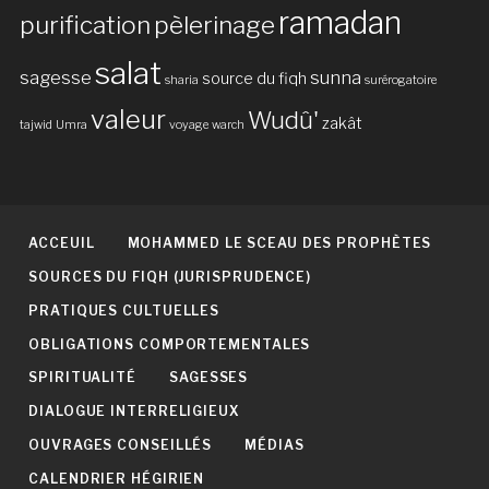
ramadan
purification
pèlerinage
salat
sagesse
sunna
source du fiqh
sharia
surérogatoire
valeur
Wudû'
zakât
tajwid
Umra
voyage
warch
ACCEUIL
MOHAMMED LE SCEAU DES PROPHÈTES
SOURCES DU FIQH (JURISPRUDENCE)
PRATIQUES CULTUELLES
OBLIGATIONS COMPORTEMENTALES
SPIRITUALITÉ
SAGESSES
DIALOGUE INTERRELIGIEUX
OUVRAGES CONSEILLÉS
MÉDIAS
CALENDRIER HÉGIRIEN