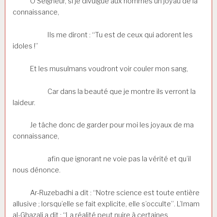
Ô Seigneur, si je divulgue aux hommes un joyau de la
connaissance,
Ils me diront : “Tu est de ceux qui adorent les
idoles !”
Et les musulmans voudront voir couler mon sang,
Car dans la beauté que je montre ils verront la
laideur.
Je tâche donc de garder pour moi les joyaux de ma
connaissance,
afin que ignorant ne voie pas la vérité et qu’il
nous dénonce.
Ar-Ruzebadhi a dit : “Notre science est toute entière
allusive ; lorsqu’elle se fait explicite, elle s’occulte”. L’Imam
al-Ghazali a dit : “La réalité peut nuire à certaines