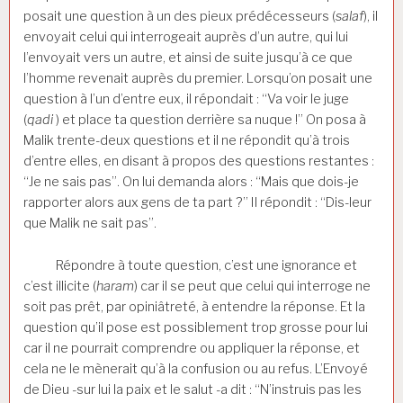
posait une question à un des pieux prédécesseurs (
salaf
), il
envoyait celui qui interrogeait auprès d’un autre, qui lui
l’envoyait vers un autre, et ainsi de suite jusqu’à ce que
l’homme revenait auprès du premier. Lorsqu’on posait une
question à l’un d’entre eux, il répondait : “Va voir le juge
(
qadi
) et place ta question derrière sa nuque !” On posa à
Malik trente-deux questions et il ne répondit qu’à trois
d’entre elles, en disant à propos des questions restantes :
“Je ne sais pas”. On lui demanda alors : “Mais que dois-je
rapporter alors aux gens de ta part ?” Il répondit : “Dis-leur
que Malik ne sait pas”.
Répondre à toute question, c’est une ignorance et
c’est illicite (
haram
) car il se peut que celui qui interroge ne
soit pas prêt, par opiniâtreté, à entendre la réponse. Et la
question qu’il pose est possiblement trop grosse pour lui
car il ne pourrait comprendre ou appliquer la réponse, et
cela ne le mènerait qu’à la confusion ou au refus. L’Envoyé
de Dieu -sur lui la paix et le salut -a dit : “N’instruis pas les