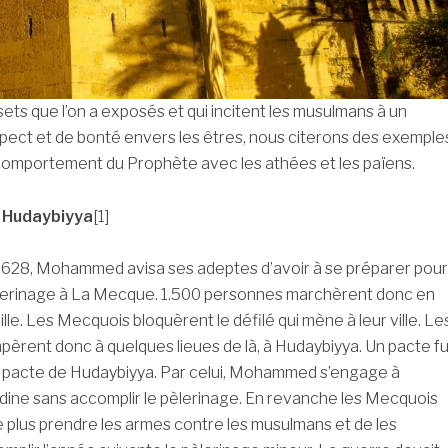
sets que l’on a exposés et qui incitent les musulmans à un
pect et de bonté envers les êtres, nous citerons des exemple
comportement du Prophète avec les athées et les païens.
e Hudaybiyya
[1]
l 628, Mohammed avisa ses adeptes d’avoir à se préparer pour
èlerinage à La Mecque. 1.500 personnes marchèrent donc en
ville. Les Mecquois bloquèrent le défilé qui mène à leur ville. Le
rent donc à quelques lieues de là, à Hudaybiyya. Un pacte fu
e pacte de Hudaybiyya. Par celui, Mohammed s’engage à
ine sans accomplir le pèlerinage. En revanche les Mecquois
 plus prendre les armes contre les musulmans et de les