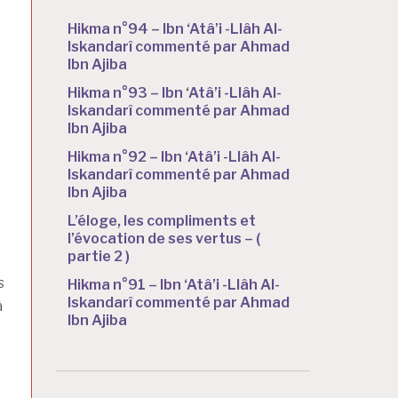
Hikma n°94 – Ibn ‘Atâ’i -Llâh Al-
Iskandarî commenté par Ahmad
Ibn Ajiba
Hikma n°93 – Ibn ‘Atâ’i -Llâh Al-
Iskandarî commenté par Ahmad
Ibn Ajiba
Hikma n°92 – Ibn ‘Atâ’i -Llâh Al-
Iskandarî commenté par Ahmad
Ibn Ajiba
L’éloge, les compliments et
l’évocation de ses vertus – (
partie 2 )
s
Hikma n°91 – Ibn ‘Atâ’i -Llâh Al-
Iskandarî commenté par Ahmad
à
Ibn Ajiba