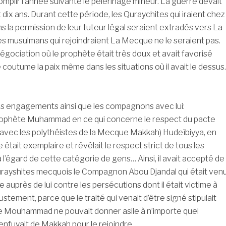
omplir l’année suivante le pèlerinage mineur. La guerre devait
dix ans. Durant cette période, les Quraychites qui iraient chez
a permission de leur tuteur légal seraient extradés vers La
s musulmans qui rejoindraient La Mecque ne le seraient pas.
négociation où le prophète était très doux et avait favorisé
coutume la paix même dans les situations où il avait le dessus.
ses engagements ainsi que les compagnons avec lui:
Prophète Muhammad en ce qui concerne le respect du pacte
né avec les polythéistes de la Mecque Makkah) Hudeïbiyya, en
re était exemplaire et révélait le respect strict de tous les
’égard de cette catégorie de gens… Ainsi, il avait accepté de
urayshites mecquois le Compagnon Abou Djandal qui était ven
auprès de lui contre les persécutions dont il était victime à
ustement, parce que le traité qui venait d’être signé stipulait
e Mouhammad ne pouvait donner asile à n’importe quel
enfuyait de Makkah pour le rejoindre…