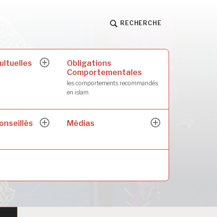
RECHERCHE
ultuelles
Obligations
ouvrir
Comportementales
le
sous-
les comportements recommandés
menu
en islam.
onseillés
Médias
ouvrir
ouvrir
le
le
sous-
sous-
menu
menu