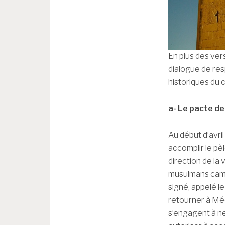
En plus des ver
dialogue de res
historiques du 
a- Le pacte d
Au début d’avri
accomplir le p
direction de la 
musulmans campè
signé, appelé l
retourner à Méd
s’engagent à ne