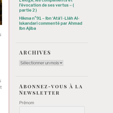
L’éloge, les compliments et
l’évocation de ses vertus – (
partie 2 )
Hikma n°91 – Ibn ‘Atâ’i -Llâh Al-
Iskandarî commenté par Ahmad
Ibn Ajiba
s
ARCHIVES
ARCHIVES
s
Abonnez-vous à la
t
Newsletter
Prénom