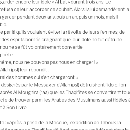
e garder encore leur idole « Al Lat » durant trois ans. Le
efusa de leur accorder ce souhait. Alors ils lui demandèrent la
 garder pendant deux ans, puis un an, puis un mois, mais il
ble.
e par là qu’ils voulaient éviter la révolte de leurs femmes, de
 des esprits bornés craignant que leur idole ne fût détruite
tribu ne se fût volontairement convertie.
ophète :
i même, nous ne pouvons pas nous en charger ! »
lah (psl) leur répondit :
rai des hommes qui s’en chargeront. »
signés par le Messager d’Allah (psl) détruisirent l’idole. Ibn
’après Al Moughira (raa) que les Thaqifites se convertirent tou
ifficile de trouver parmi les Arabes des Musulmans aussi fidèles 
et à Son Livre.
e : »Après la prise de la Mecque, l’expédition de Tabouk, la