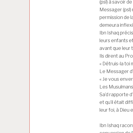
(psl) à savoir d
Messager (psl) r
permission de la
demeura inflexi
Ibn Ishaq précis
leurs enfants et
avant que leur 
Ils dirent au Pr
« Détruis-la to
Le Messager d’Al
« Je vous enver
Les Musulmans dé
Sa’d rapporte d
et qu’il était d
leur foi, à Dieu 
Ibn Ishaq racont