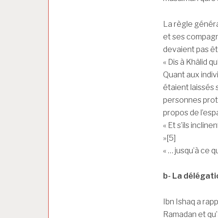
La règle généra
et ses compagno
devaient pas êtr
« Dis à Khâlid 
Quant aux individ
étaient laissés
personnes proté
propos de l’espa
« Et s’ils inclin
»[5]
« … jusqu’à ce 
b- La délégati
Ibn Ishaq a rap
Ramadan et qu’a