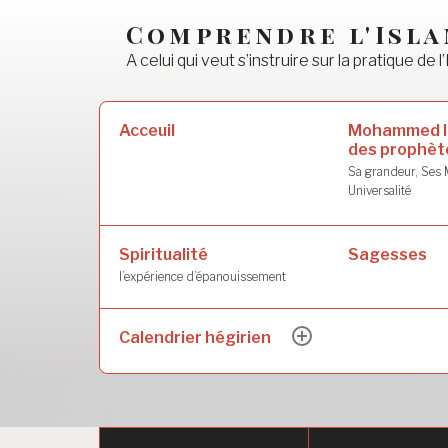
Accéder
Comprendre l'Isl
au
A celui qui veut s’instruire sur la pratique de l’
contenu
principal
Rechercher :
Mohammed l
Acceuil
des prophèt
Sa grandeur, Ses M
Universalité
Spiritualité
Sagesses
l’expérience d’épanouissement
Calendrier hégirien
ouvrir
le
sous-
menu