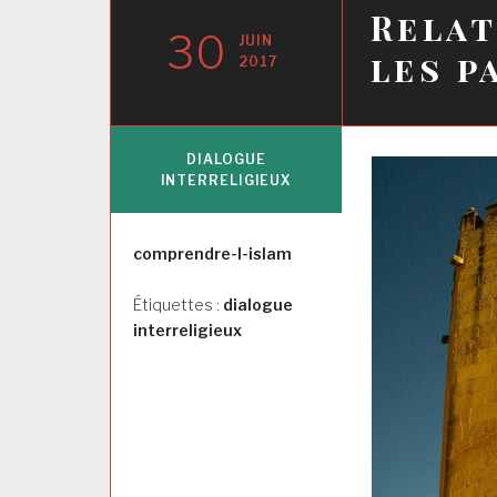
Relat
30
JUIN
les p
2017
DIALOGUE
INTERRELIGIEUX
Auteur
comprendre-l-islam
Étiquettes :
dialogue
interreligieux