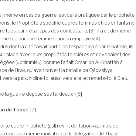
l, même en cas de guerre, est celle pratiquée par le prophète
ns : le Prophète a spécifié que les femmes et les enfants ne
e tués, car n’étant pas des combattants[3] ; il a dit de même :
qu’il ne tue aucune femme ni aucun employé »[4]
us dont la cité faisait partie de l’espace livré par la bataille, ils
 sur place avec leurs propriétés foncières et devenaient des
gées (« dhimmis »), comme l’a fait Omar ibn Al-Khattâb à
ce de l’Irak, qu’avait ouvert la bataille de Qâdissiyya.
ent vers la paix, incline toi aussi vers elle, et remets-toi à Dieu…
que la guerre dépose ses fardeaux »[6]
on de Thaqîf
[7]
porté que le Prophète (psl) revint de Tabouk au mois de
u cours du même mois, il reçut la délégation de Thaqif.