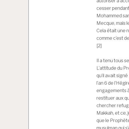
autoriser à acc
cesser pendant 
Mohammed sans l
Mecque, mais le
Cela était une 
comme c’est de 
[2]
Il a tenu tous 
L’attitude du 
qu’il avait sig
l’an 6 de l’Hégi
engagements à l
restituer aux q
chercher refuge 
Makkah, et ce, j
que le Prophèt
musulman qui s’