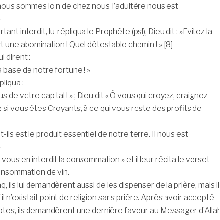
nous sommes loin de chez nous, l’adultère nous est
»
rtant interdit, lui répliqua le Prophète (psl), Dieu dit : »Evitez la
st une abomination ! Quel détestable chemin ! » [8]
i dirent :
la base de notre fortune ! »
liqua :
 de votre capital ! » ; Dieu dit « Ô vous qui croyez, craignez
 si vous êtes Croyants, à ce qui vous reste des profits de
ent-ils est le produit essentiel de notre terre. Il nous est
»
 vous en interdit la consommation » et il leur récita le verset
consommation de vin.
q, ils lui demandèrent aussi de les dispenser de la prière, mais il
’il n’existait point de religion sans prière. Après avoir accepté
tes, ils demandèrent une dernière faveur au Messager d’Alla