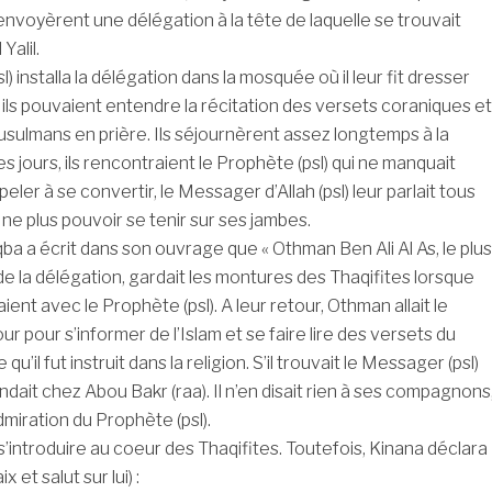
envoyèrent une délégation à la tête de laquelle se trouvait
Yalil.
) installa la délégation dans la mosquée où il leur fit dresser
 ils pouvaient entendre la récitation des versets coraniques et
sulmans en prière. Ils séjournèrent assez longtemps à la
 jours, ils rencontraient le Prophète (psl) qui ne manquait
peler à se convertir, le Messager d’Allah (psl) leur parlait tous
à ne plus pouvoir se tenir sur ses jambes.
 a écrit dans son ouvrage que « Othman Ben Ali Al As, le plus
 la délégation, gardait les montures des Thaqifites lorsque
ient avec le Prophète (psl). A leur retour, Othman allait le
ur pour s’informer de l’Islam et se faire lire des versets du
qu’il fut instruit dans la religion. S’il trouvait le Messager (psl)
endait chez Abou Bakr (raa). Il n’en disait rien à ses compagnons
admiration du Prophète (psl).
r s’introduire au coeur des Thaqifites. Toutefois, Kinana déclara
 et salut sur lui) :