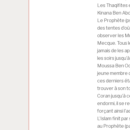
Les Thaqifites 
Kinana Ben Abd 
Le Prophète (psl
des tentes d’où
observer les Mu
Mecque. Tous les
jamais de les ap
les soirs jusqu’
Moussa Ben Oqba
jeune membre de
ces derniers éta
trouver à son to
Coran jusqu’à ce 
endormi, il se r
forçant ainsi l’
L’Islam finit pa
au Prophète (paix