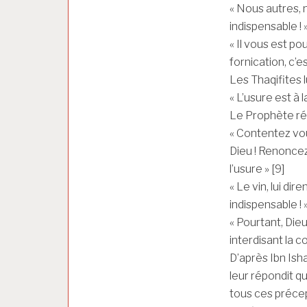
« Nous autres, 
indispensable ! 
« Il vous est pou
fornication, c’e
Les Thaqifites lu
« L’usure est à 
Le Prophète rép
« Contentez vous
Dieu ! Renoncez
l’usure » [9]
« Le vin, lui dir
indispensable ! 
« Pourtant, Dieu
interdisant la 
D’après Ibn Isha
leur répondit qu
tous ces précep