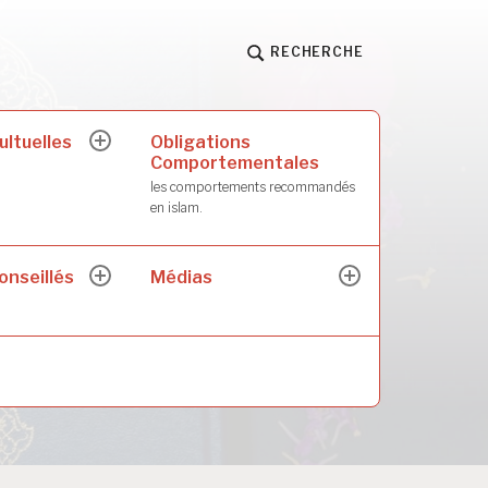
RECHERCHE
ultuelles
Obligations
ouvrir
Comportementales
le
sous-
les comportements recommandés
menu
en islam.
onseillés
Médias
ouvrir
ouvrir
le
le
sous-
sous-
menu
menu