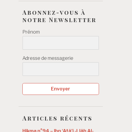
Abonnez-vous à
notre Newsletter
Prénom
Adresse de messagerie
Envoyer
Articles récents
Hikma n°94 – Ibn ‘Atâ’i -Llâh Al-