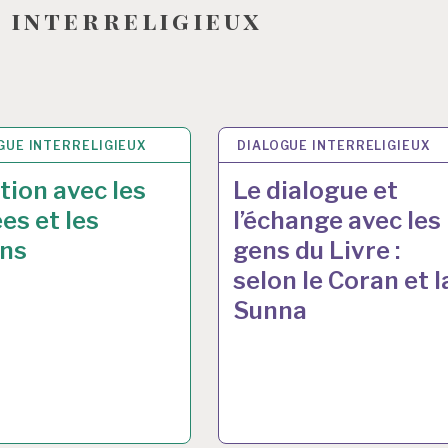
 interreligieux
GUE INTERRELIGIEUX
N 2017
DIALOGUE INTERRELIGIEUX
30 JUIN 2017
tion avec les
Le dialogue et
es et les
l’échange avec les
ens
gens du Livre :
selon le Coran et l
Sunna