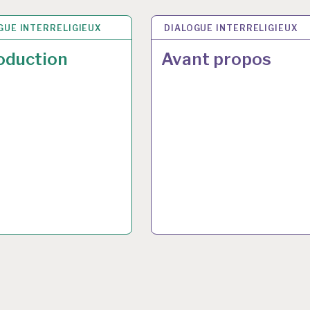
GUE INTERRELIGIEUX
N 2017
DIALOGUE INTERRELIGIEUX
30 JUIN 2017
oduction
Avant propos