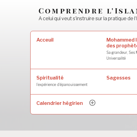
Accéder
Comprendre l'Isl
au
A celui qui veut s’instruire sur la pratique de l’
contenu
principal
Rechercher :
Mohammed l
Acceuil
des prophèt
Sa grandeur, Ses M
Universalité
Spiritualité
Sagesses
l’expérience d’épanouissement
Calendrier hégirien
ouvrir
le
sous-
menu