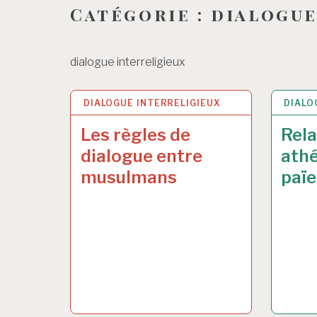
Catégorie :
dialogue
dialogue interreligieux
DIALOGUE INTERRELIGIEUX
30 JUIN 2017
DIALO
30 JUI
Les règles de
Rela
dialogue entre
athé
musulmans
paï