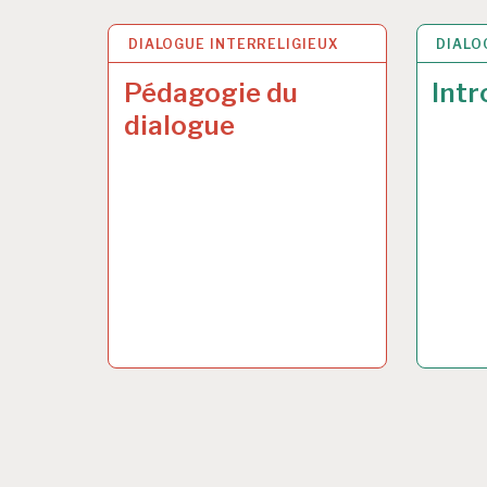
DIALOGUE INTERRELIGIEUX
30 JUIN 2017
DIALO
30 JUI
Pédagogie du
Intr
dialogue