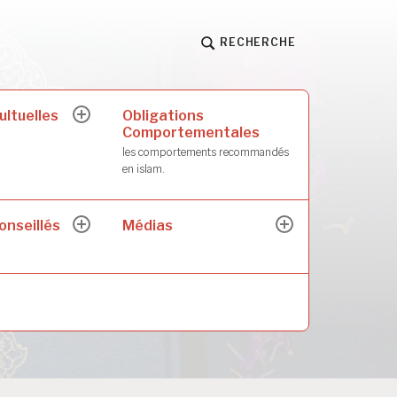
RECHERCHE
ultuelles
Obligations
ouvrir
Comportementales
le
sous-
les comportements recommandés
menu
en islam.
onseillés
Médias
ouvrir
ouvrir
le
le
sous-
sous-
menu
menu