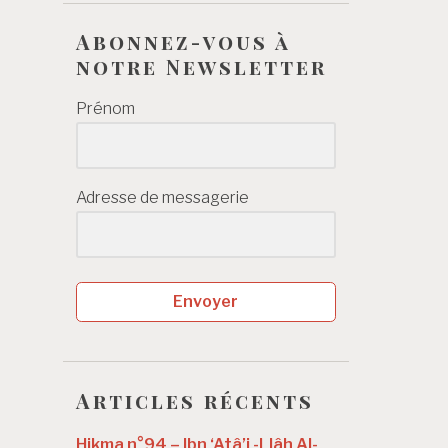
Abonnez-vous à
notre Newsletter
Prénom
Adresse de messagerie
Envoyer
Articles récents
Hikma n°94 – Ibn ‘Atâ’i -Llâh Al-