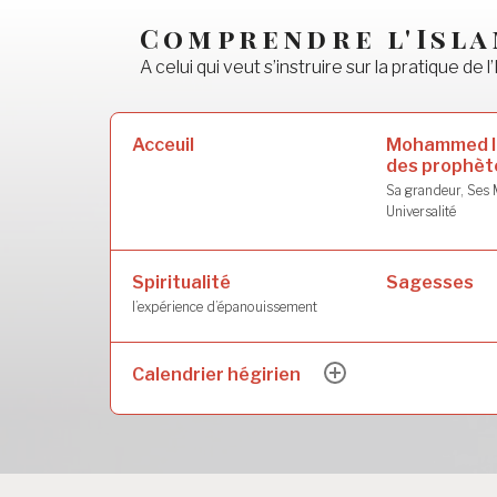
Accéder
Comprendre l'Isl
au
A celui qui veut s’instruire sur la pratique de l’
contenu
principal
Rechercher :
Mohammed l
Acceuil
des prophèt
Sa grandeur, Ses M
Universalité
Spiritualité
Sagesses
l’expérience d’épanouissement
Calendrier hégirien
ouvrir
le
sous-
menu