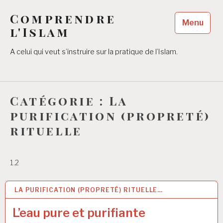
Accéder
Comprendre
au
Menu
contenu
l'Islam
principal
A celui qui veut s’instruire sur la pratique de l’Islam.
Catégorie :
La
purification (propreté)
rituelle
1.2
LA PURIFICATION (PROPRETÉ) RITUELLE…
14 MAR 2021
L’eau pure et purifiante