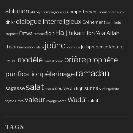
ablution
comportement
ahl beyt
compagnonage
coran
coran audio
dialogue interreligieux
dhikr
Evénement
famille du
Hajj
hikam
Ibn 'Ata Allah
Fatwa
fiqh
prophète
Femme
jeûne
Ihsân
jurisprudence
lecture
invocation
islam
joumoua
prière
modèle
prophète
coran
playlist coran
ramadan
purification
pèlerinage
salat
sagesse
sunna
source du fiqh
sharia
surérogatoire
valeur
Wudû'
zakât
tajwid
Umra
voyage
warch
TAGS