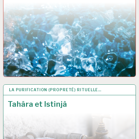
LA PURIFICATION (PROPRETÉ) RITUELLE…
14 MAR 2021
Tahâra et Istinjâ