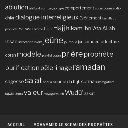
ablution
comportement
ahl beyt
compagnonage
coran
coran audio
dialogue interreligieux
dhikr
Evénement
famille du
Hajj
hikam
Ibn 'Ata Allah
Fatwa
fiqh
prophète
Femme
jeûne
Ihsân
jurisprudence
lecture
invocation
islam
joumoua
prière
modèle
prophète
coran
playlist coran
ramadan
purification
pèlerinage
salat
sagesse
sunna
source du fiqh
sharia
surérogatoire
valeur
Wudû'
zakât
tajwid
Umra
voyage
warch
ACCEUIL
MOHAMMED LE SCEAU DES PROPHÈTES