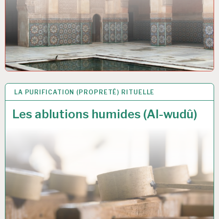
LA PURIFICATION (PROPRETÉ) RITUELLE
16 MAR 2017
Les ablutions humides (Al-wudû)