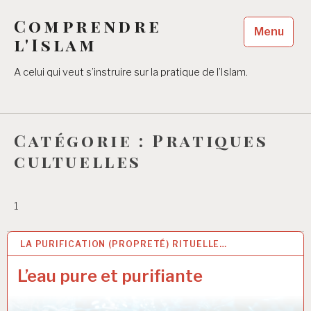
Accéder
Comprendre
au
Menu
contenu
l'Islam
principal
A celui qui veut s’instruire sur la pratique de l’Islam.
Catégorie :
Pratiques
cultuelles
1
LA PURIFICATION (PROPRETÉ) RITUELLE…
14 MAR 2021
L’eau pure et purifiante