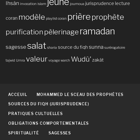
jeûne
Ihsân
jurisprudence
lecture
invocation
islam
joumoua
prière
modèle
prophète
coran
playlist coran
ramadan
purification
pèlerinage
salat
sagesse
sunna
source du fiqh
sharia
surérogatoire
valeur
Wudû'
zakât
tajwid
Umra
voyage
warch
ACCEUIL
MOHAMMED LE SCEAU DES PROPHÈTES
SOURCES DU FIQH (JURISPRUDENCE)
PRATIQUES CULTUELLES
OBLIGATIONS COMPORTEMENTALES
SPIRITUALITÉ
SAGESSES