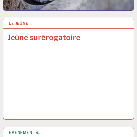
LE JEÛNE…
6 JUIN 2019
Jeûne surérogatoire
EVENEMENTS…
30 MAI 2019