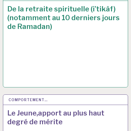
De la retraite spirituelle (i’tikâf)
(notamment au 10 derniers jours
de Ramadan)
COMPORTEMENT…
8 MAI 2019
Le Jeune,apport au plus haut
degré de mérite