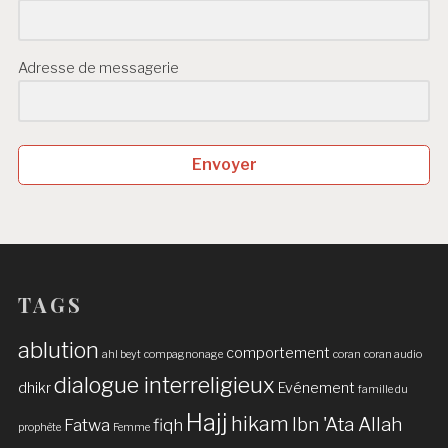
Adresse de messagerie
Envoyer
TAGS
ablution
comportement
ahl beyt
compagnonage
coran
coran audio
dialogue interreligieux
dhikr
Evénement
famille du
Hajj
hikam
Ibn 'Ata Allah
Fatwa
fiqh
prophète
Femme