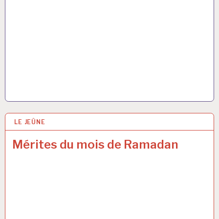
LE JEÛNE
4 JUIN 2017
Mérites du mois de Ramadan