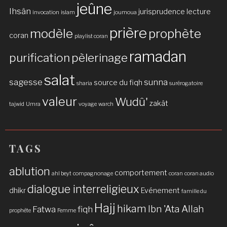
jeûne
Ihsân
jurisprudence
lecture
invocation
islam
joumoua
prière
modèle
prophète
coran
playlist coran
ramadan
purification
pèlerinage
salat
sagesse
sunna
source du fiqh
sharia
surérogatoire
valeur
Wudû'
zakât
tajwid
Umra
voyage
warch
TAGS
ablution
comportement
ahl beyt
compagnonage
coran
coran audio
dialogue interreligieux
dhikr
Evénement
famille du
Hajj
hikam
Ibn 'Ata Allah
Fatwa
fiqh
prophète
Femme