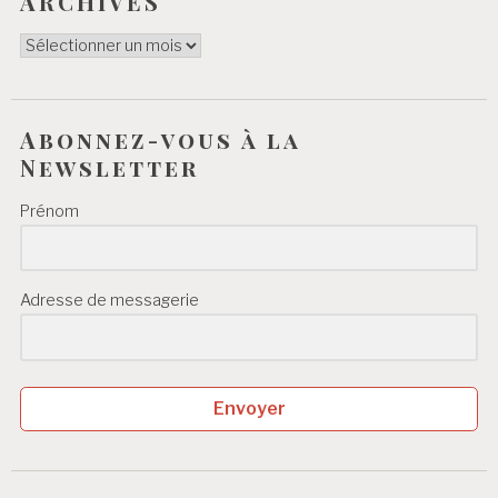
ARCHIVES
l
ARCHIVES
e
s
Abonnez-vous à la
Newsletter
Prénom
Adresse de messagerie
Envoyer