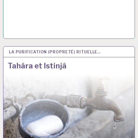
LA PURIFICATION (PROPRETÉ) RITUELLE…
14 MAR 2021
Tahâra et Istinjâ