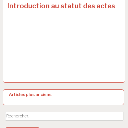
Introduction au statut des actes
N
Articles plus anciens
a
v
Rechercher :
i