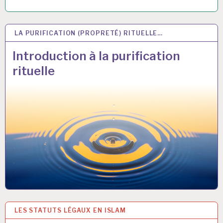
LA PURIFICATION (PROPRETÉ) RITUELLE…
2 JUIN 2017
Introduction à la purification
rituelle
LES STATUTS LÉGAUX EN ISLAM
31 MAI 2017