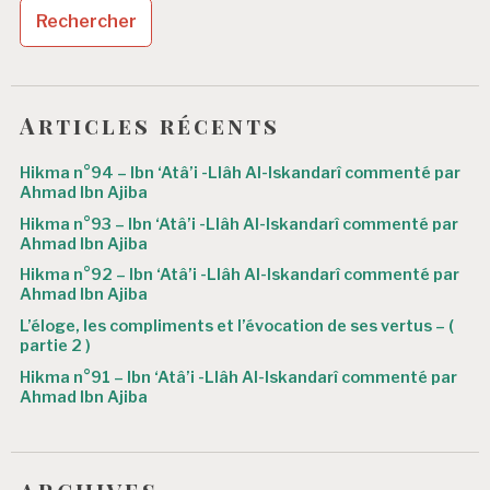
g
a
t
i
Articles récents
o
Hikma n°94 – Ibn ‘Atâ’i -Llâh Al-Iskandarî commenté par
n
Ahmad Ibn Ajiba
d
Hikma n°93 – Ibn ‘Atâ’i -Llâh Al-Iskandarî commenté par
Ahmad Ibn Ajiba
e
Hikma n°92 – Ibn ‘Atâ’i -Llâh Al-Iskandarî commenté par
s
Ahmad Ibn Ajiba
L’éloge, les compliments et l’évocation de ses vertus – (
a
partie 2 )
r
Hikma n°91 – Ibn ‘Atâ’i -Llâh Al-Iskandarî commenté par
Ahmad Ibn Ajiba
t
i
c