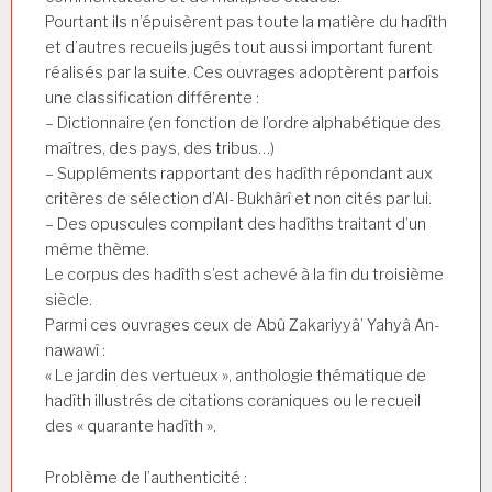
Pourtant ils n’épuisèrent pas toute la matière du hadîth
et d’autres recueils jugés tout aussi important furent
réalisés par la suite. Ces ouvrages adoptèrent parfois
une classification différente :
– Dictionnaire (en fonction de l’ordre alphabétique des
maîtres, des pays, des tribus…)
– Suppléments rapportant des hadîth répondant aux
critères de sélection d’Al- Bukhârî et non cités par lui.
– Des opuscules compilant des hadîths traitant d’un
même thème.
Le corpus des hadîth s’est achevé à la fin du troisième
siècle.
Parmi ces ouvrages ceux de Abû Zakariyyâ’ Yahyâ An-
nawawî :
« Le jardin des vertueux », anthologie thématique de
hadîth illustrés de citations coraniques ou le recueil
des « quarante hadîth ».
Problème de l’authenticité :