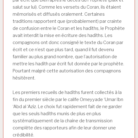
par écrit que bien après le décès du Prophète (paix et
salut sur lui). Comme les versets du Coran, ils étaient
mémorisés et diffusés oralement. Certaines
traditions rapportent que (probablement) par crainte
de confusion entre le Coran et les hadîths, le Prophète
avait interdit la mise en écriture des hadîths. Les
compagnons ont donc consigné le texte du Coran par
écrit et ce n’est que plus tard, quand il fut devenu
familier au plus grand nombre, que l’autorisation de
mettre les hadîth par écrit fut donnée par le prophète.
Pourtant malgré cette autorisation des compagnons
hésitèrent.
Les premiers recueils de hadîths furent collectés à la
fin du premier siècle par le calife Omeyyade ‘Umar Ibn
‘Abd al ‘Azîz. Le choix fut rapidement fait de ne garder
que les seuls hadîths munis de plus en plus
systématiquement de la chaîne de transmission
complète des rapporteurs afin de leur donner une
crédibilité.