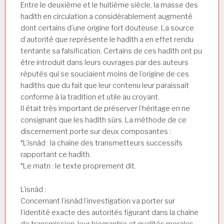
Entre le deuxième et le huitième siècle, la masse des
hadîth en circulation a considérablement augmenté
dont certains d’une origine fort douteuse. La source
d’autorité que représente le hadîth a en effet rendu
tentante sa falsification. Certains de ces hadîth ont pu
être introduit dans leurs ouvrages par des auteurs
réputés qui se souciaient moins de l’origine de ces
hadîths que du fait que leur contenu leur paraissait
conforme à la tradition et utile au croyant.
Il était très important de préserver l’héritage en ne
consignant que les hadîth sûrs. La méthode de ce
discernement porte sur deux composantes :
*L’isnâd : la chaîne des transmetteurs successifs
rapportant ce hadîth.
*Le matn : le texte proprement dit.
L’isnâd :
Concernant l’isnâd l’investigation va porter sur
l’identité exacte des autorités figurant dans la chaîne
de transmission, leur biographie et qualités morales,