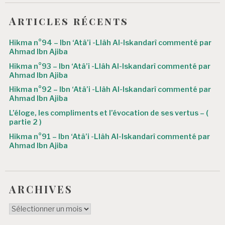
e
l
Articles récents
’
Hikma n°94 – Ibn ‘Atâ’i -Llâh Al-Iskandarî commenté par
a
Ahmad Ibn Ajiba
r
Hikma n°93 – Ibn ‘Atâ’i -Llâh Al-Iskandarî commenté par
Ahmad Ibn Ajiba
t
Hikma n°92 – Ibn ‘Atâ’i -Llâh Al-Iskandarî commenté par
i
Ahmad Ibn Ajiba
c
L’éloge, les compliments et l’évocation de ses vertus – (
partie 2 )
l
Hikma n°91 – Ibn ‘Atâ’i -Llâh Al-Iskandarî commenté par
e
Ahmad Ibn Ajiba
ARCHIVES
ARCHIVES