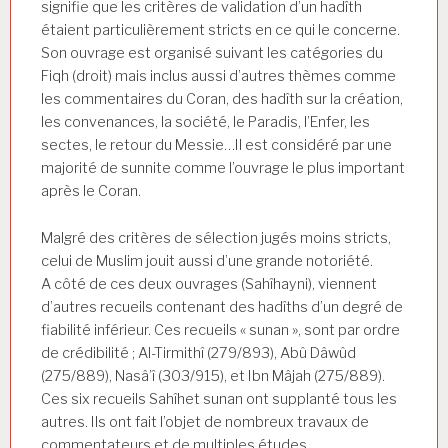
signifie que les critères de validation d’un hadîth
étaient particulièrement stricts en ce qui le concerne.
Son ouvrage est organisé suivant les catégories du
Fiqh (droit) mais inclus aussi d’autres thèmes comme
les commentaires du Coran, des hadîth sur la création,
les convenances, la société, le Paradis, l’Enfer, les
sectes, le retour du Messie…Il est considéré par une
majorité de sunnite comme l’ouvrage le plus important
après le Coran.
Malgré des critères de sélection jugés moins stricts,
celui de Muslim jouit aussi d’une grande notoriété.
A côté de ces deux ouvrages (Sahîhayni), viennent
d’autres recueils contenant des hadîths d’un degré de
fiabilité inférieur. Ces recueils « sunan », sont par ordre
de crédibilité ; Al-Tirmithî (279/893), Abû Dâwûd
(275/889), Nasâ’î (303/915), et Ibn Mâjah (275/889).
Ces six recueils Sahîhet sunan ont supplanté tous les
autres. Ils ont fait l’objet de nombreux travaux de
commentateurs et de multiples études.