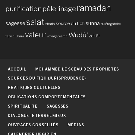
ramadan
purification
pèlerinage
salat
sagesse
sunna
source du fiqh
sharia
surérogatoire
valeur
Wudû'
zakât
tajwid
Umra
voyage
warch
ACCEUIL
MOHAMMED LE SCEAU DES PROPHÈTES
SOURCES DU FIQH (JURISPRUDENCE)
PRATIQUES CULTUELLES
OBLIGATIONS COMPORTEMENTALES
SPIRITUALITÉ
SAGESSES
DIALOGUE INTERRELIGIEUX
OUVRAGES CONSEILLÉS
MÉDIAS
CALENDRIER HÉGIRIEN