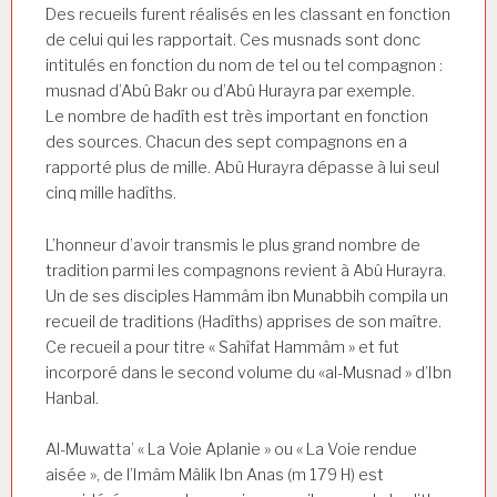
Des recueils furent réalisés en les classant en fonction
de celui qui les rapportait. Ces musnads sont donc
intitulés en fonction du nom de tel ou tel compagnon :
musnad d’Abû Bakr ou d’Abû Hurayra par exemple.
Le nombre de hadîth est très important en fonction
des sources. Chacun des sept compagnons en a
rapporté plus de mille. Abû Hurayra dépasse à lui seul
cinq mille hadîths.
L’honneur d’avoir transmis le plus grand nombre de
tradition parmi les compagnons revient à Abû Hurayra.
Un de ses disciples Hammâm ibn Munabbih compila un
recueil de traditions (Hadîths) apprises de son maître.
Ce recueil a pour titre « Sahîfat Hammâm » et fut
incorporé dans le second volume du «al-Musnad » d’Ibn
Hanbal.
Al-Muwatta’ « La Voie Aplanie » ou « La Voie rendue
aisée », de l’Imâm Mâlik Ibn Anas (m 179 H) est