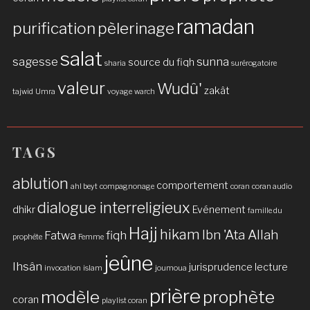
ramadan
purification
pèlerinage
salat
sagesse
sunna
source du fiqh
sharia
surérogatoire
valeur
Wudû'
zakât
tajwid
Umra
voyage
warch
TAGS
ablution
comportement
ahl beyt
compagnonage
coran
coran audio
dialogue interreligieux
dhikr
Evénement
famille du
Hajj
hikam
Ibn 'Ata Allah
Fatwa
fiqh
prophète
Femme
jeûne
Ihsân
jurisprudence
lecture
invocation
islam
joumoua
prière
modèle
prophète
coran
playlist coran