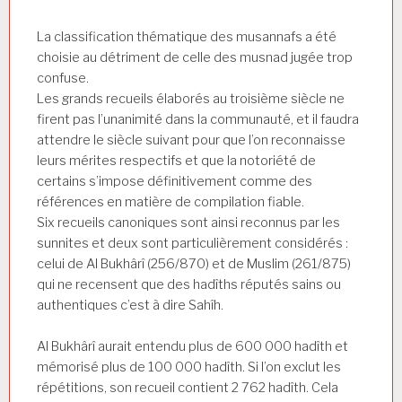
La classification thématique des musannafs a été
choisie au détriment de celle des musnad jugée trop
confuse.
Les grands recueils élaborés au troisième siècle ne
firent pas l’unanimité dans la communauté, et il faudra
attendre le siècle suivant pour que l’on reconnaisse
leurs mérites respectifs et que la notoriété de
certains s’impose définitivement comme des
références en matière de compilation fiable.
Six recueils canoniques sont ainsi reconnus par les
sunnites et deux sont particulièrement considérés :
celui de Al Bukhârî (256/870) et de Muslim (261/875)
qui ne recensent que des hadîths réputés sains ou
authentiques c’est à dire Sahîh.
Al Bukhârî aurait entendu plus de 600 000 hadîth et
mémorisé plus de 100 000 hadîth. Si l’on exclut les
répétitions, son recueil contient 2 762 hadîth. Cela