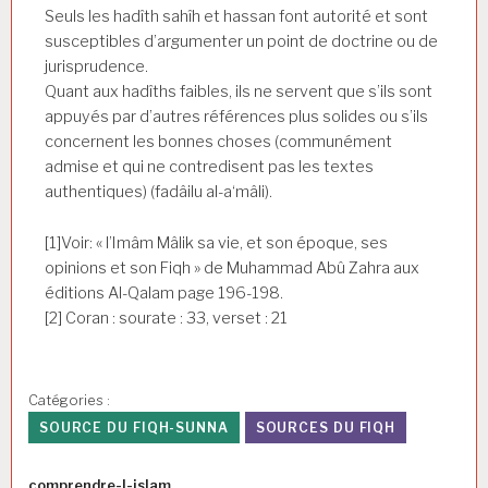
Seuls les hadîth sahîh et hassan font autorité et sont
susceptibles d’argumenter un point de doctrine ou de
jurisprudence.
Quant aux hadîths faibles, ils ne servent que s’ils sont
appuyés par d’autres références plus solides ou s’ils
concernent les bonnes choses (communément
admise et qui ne contredisent pas les textes
authentiques) (fadâilu al-a‘mâli).
[1]Voir: « l’Imâm Mâlik sa vie, et son époque, ses
opinions et son Fiqh » de Muhammad Abû Zahra aux
éditions Al-Qalam page 196-198.
[2] Coran : sourate : 33, verset : 21
Catégories :
SOURCE DU FIQH-SUNNA
SOURCES DU FIQH
Auteur
comprendre-l-islam