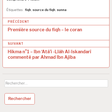
Étiquettes :
fiqh
,
source du fiqh
,
sunna
N
PRÉCÉDENT
a
Première source du fiqh – le coran
v
SUIVANT
i
Hikma n°1 – Ibn ‘Atâ’i -Llâh Al-Iskandarî
g
commenté par Ahmad Ibn Ajiba
a
t
i
Rechercher :
o
n
d