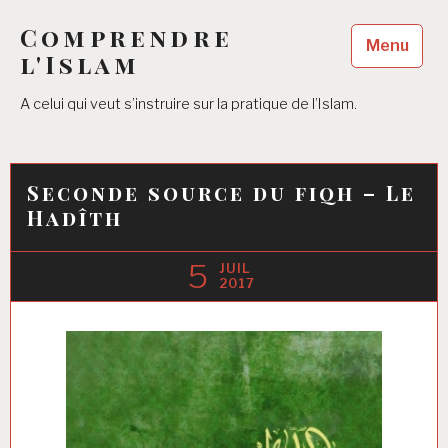
Accéder
Comprendre
au
Menu
contenu
l'Islam
principal
A celui qui veut s’instruire sur la pratique de l’Islam.
Seconde source du fiqh – Le
Hadîth
5
JUIL
2017