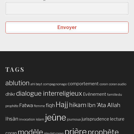
Envoyer
TAGS
ablution
comportement
ahl beyt
compagnonage
coran
coran audio
dialogue interreligieux
dhikr
Evénement
famille du
Hajj
hikam
Ibn 'Ata Allah
Fatwa
fiqh
prophète
Femme
jeûne
Ihsân
jurisprudence
lecture
invocation
islam
joumoua
prière
modèle
prophète
coran
playlist coran