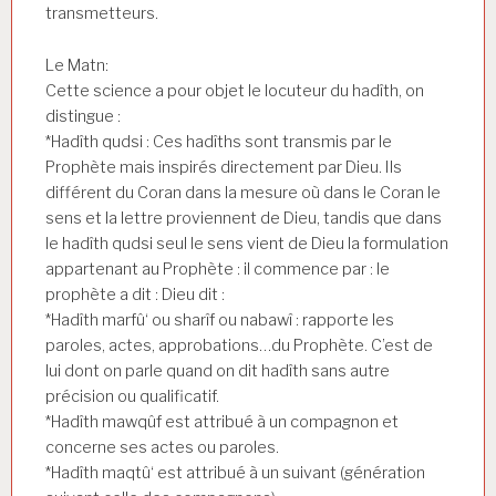
transmetteurs.
Le Matn:
Cette science a pour objet le locuteur du hadîth, on
distingue :
*Hadîth qudsi : Ces hadîths sont transmis par le
Prophète mais inspirés directement par Dieu. Ils
différent du Coran dans la mesure où dans le Coran le
sens et la lettre proviennent de Dieu, tandis que dans
le hadîth qudsi seul le sens vient de Dieu la formulation
appartenant au Prophète : il commence par : le
prophète a dit : Dieu dit :
*Hadîth marfû‘ ou sharîf ou nabawî : rapporte les
paroles, actes, approbations…du Prophète. C’est de
lui dont on parle quand on dit hadîth sans autre
précision ou qualificatif.
*Hadîth mawqûf est attribué à un compagnon et
concerne ses actes ou paroles.
*Hadîth maqtû‘ est attribué à un suivant (génération