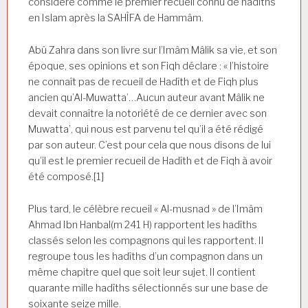
considéré comme le premier recueil connu de hadiths
en Islam après la SAHÎFA de Hammâm.
Abû Zahra dans son livre sur l’Imâm Mâlik sa vie, et son
époque, ses opinions et son Fiqh déclare : « l’histoire
ne connaît pas de recueil de Hadîth et de Fiqh plus
ancien qu’Al-Muwatta’…Aucun auteur avant Mâlik ne
devait connaître la notoriété de ce dernier avec son
Muwatta’, qui nous est parvenu tel qu’il a été rédigé
par son auteur. C’est pour cela que nous disons de lui
qu’il est le premier recueil de Hadîth et de Fiqh à avoir
été composé.[1]
Plus tard, le célèbre recueil « Al-musnad » de l’Imâm
Ahmad Ibn Hanbal(m 241 H) rapportent les hadîths
classés selon les compagnons qui les rapportent. Il
regroupe tous les hadîths d’un compagnon dans un
même chapitre quel que soit leur sujet. Il contient
quarante mille hadîths sélectionnés sur une base de
soixante seize mille.