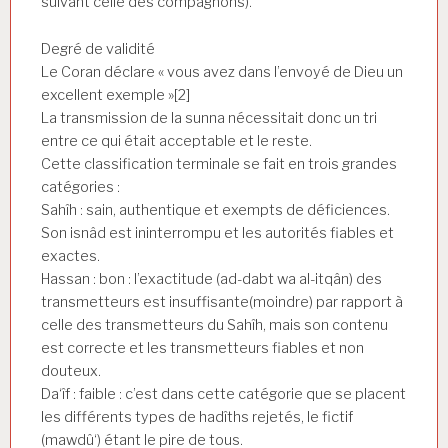
suivant celle des compagnons).
Degré de validité
Le Coran déclare « vous avez dans l’envoyé de Dieu un
excellent exemple »[2]
La transmission de la sunna nécessitait donc un tri
entre ce qui était acceptable et le reste.
Cette classification terminale se fait en trois grandes
catégories :
Sahîh : sain, authentique et exempts de déficiences.
Son isnâd est ininterrompu et les autorités fiables et
exactes.
Hassan : bon : l’exactitude (ad-dabt wa al-itqân) des
transmetteurs est insuffisante(moindre) par rapport à
celle des transmetteurs du Sahîh, mais son contenu
est correcte et les transmetteurs fiables et non
douteux.
Da‘îf : faible : c’est dans cette catégorie que se placent
les différents types de hadîths rejetés, le fictif
(mawdû‘) étant le pire de tous.