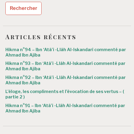
o
n
d
e
Articles récents
l
’
Hikma n°94 – Ibn ‘Atâ’i -Llâh Al-Iskandarî commenté par
Ahmad Ibn Ajiba
a
Hikma n°93 – Ibn ‘Atâ’i -Llâh Al-Iskandarî commenté par
r
Ahmad Ibn Ajiba
Hikma n°92 – Ibn ‘Atâ’i -Llâh Al-Iskandarî commenté par
t
Ahmad Ibn Ajiba
i
L’éloge, les compliments et l’évocation de ses vertus – (
partie 2 )
c
Hikma n°91 – Ibn ‘Atâ’i -Llâh Al-Iskandarî commenté par
l
Ahmad Ibn Ajiba
e