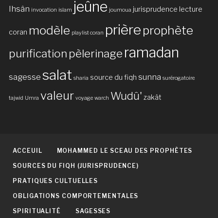
jeûne
Ihsân
jurisprudence
lecture
invocation
islam
joumoua
prière
modèle
prophète
coran
playlist coran
ramadan
purification
pèlerinage
salat
sagesse
sunna
source du fiqh
sharia
surérogatoire
valeur
Wudû'
zakât
tajwid
Umra
voyage
warch
ACCEUIL
MOHAMMED LE SCEAU DES PROPHÈTES
SOURCES DU FIQH (JURISPRUDENCE)
PRATIQUES CULTUELLES
OBLIGATIONS COMPORTEMENTALES
SPIRITUALITÉ
SAGESSES