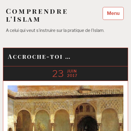
Accéder
Comprendre
au
Menu
contenu
l'Islam
principal
A celui qui veut s’instruire sur la pratique de l’Islam.
Accroche-toi …
23
JUIN
2017