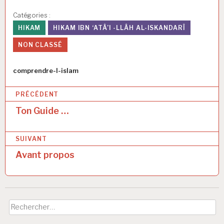
Catégories :
HIKAM
HIKAM IBN ‘ATÂ’I -LLÂH AL-ISKANDARÎ
NON CLASSÉ
Auteur
comprendre-l-islam
N
PRÉCÉDENT
a
Ton Guide …
v
SUIVANT
i
Avant propos
g
a
t
Rechercher :
i