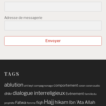
Adresse de messagerie
Envoyer
TAGS
ablution
comportement
ahl beyt
compagnonage
coran
coran audio
dialogue interreligieux
dhikr
Evénement
famille du
Hajj
hikam
Ibn 'Ata Allah
Fatwa
fiqh
prophète
Femme