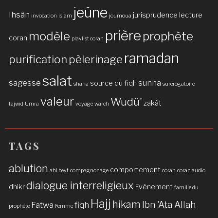
jeûne
Ihsân
jurisprudence
lecture
invocation
islam
joumoua
prière
modèle
prophète
coran
playlist coran
ramadan
purification
pèlerinage
salat
sagesse
sunna
source du fiqh
sharia
surérogatoire
valeur
Wudû'
zakât
tajwid
Umra
voyage
warch
TAGS
ablution
comportement
ahl beyt
compagnonage
coran
coran audio
dialogue interreligieux
dhikr
Evénement
famille du
Hajj
hikam
Ibn 'Ata Allah
Fatwa
fiqh
prophète
Femme