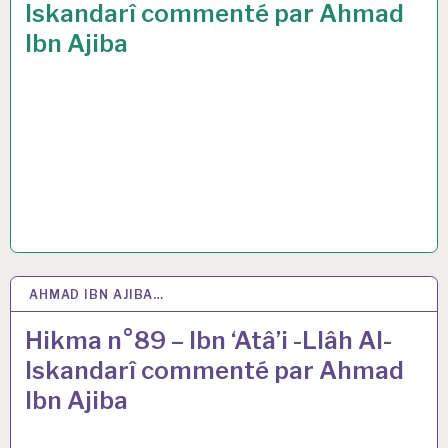
Iskandarî commenté par Ahmad
Ibn Ajiba
AHMAD IBN AJIBA…
2 AVR 2021
Hikma n°89 – Ibn ‘Atâ’i -Llâh Al-
Iskandarî commenté par Ahmad
Ibn Ajiba