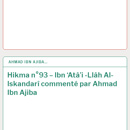
AHMAD IBN AJIBA…
30 AVR 2021
Hikma n°93 – Ibn ‘Atâ’i -Llâh Al-
Iskandarî commenté par Ahmad
Ibn Ajiba