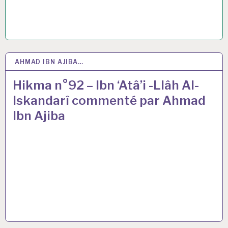
AHMAD IBN AJIBA…
23 AVR 2021
Hikma n°92 – Ibn ‘Atâ’i -Llâh Al-
Iskandarî commenté par Ahmad
Ibn Ajiba