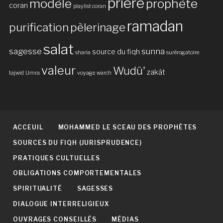
prière
modèle
prophète
coran
playlist coran
ramadan
purification
pèlerinage
salat
sagesse
sunna
source du fiqh
sharia
surérogatoire
valeur
Wudû'
zakât
tajwid
Umra
voyage
warch
ACCEUIL
MOHAMMED LE SCEAU DES PROPHÈTES
SOURCES DU FIQH (JURISPRUDENCE)
PRATIQUES CULTUELLES
OBLIGATIONS COMPORTEMENTALES
SPIRITUALITÉ
SAGESSES
DIALOGUE INTERRELIGIEUX
OUVRAGES CONSEILLÉS
MÉDIAS