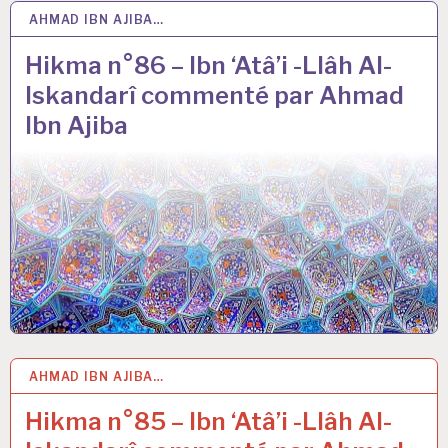
AHMAD IBN AJIBA…
12 MAR 2021
Hikma n°86 – Ibn ‘Atâ’i -Llâh Al-
Iskandarî commenté par Ahmad
Ibn Ajiba
AHMAD IBN AJIBA…
5 MAR 2021
Hikma n°85 – Ibn ‘Atâ’i -Llâh Al-