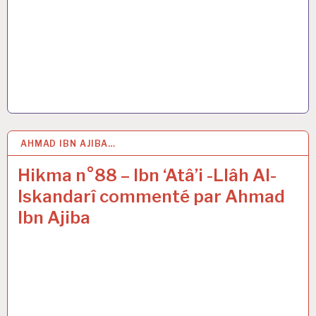
AHMAD IBN AJIBA…
26 MAR 2021
Hikma n°88 – Ibn ‘Atâ’i -Llâh Al-
Iskandarî commenté par Ahmad
Ibn Ajiba