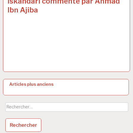
Iskandarî commenté par Ahmad
Ibn Ajiba
N
Articles plus anciens
a
v
Rechercher :
i
g
a