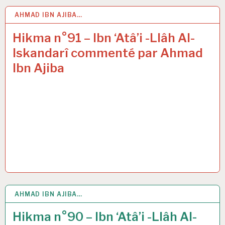
AHMAD IBN AJIBA…
16 AVR 2021
Hikma n°91 – Ibn ‘Atâ’i -Llâh Al-
Iskandarî commenté par Ahmad
Ibn Ajiba
AHMAD IBN AJIBA…
9 AVR 2021
Hikma n°90 – Ibn ‘Atâ’i -Llâh Al-