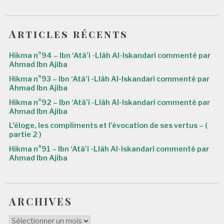
t
i
Articles récents
o
Hikma n°94 – Ibn ‘Atâ’i -Llâh Al-Iskandarî commenté par
n
Ahmad Ibn Ajiba
d
Hikma n°93 – Ibn ‘Atâ’i -Llâh Al-Iskandarî commenté par
Ahmad Ibn Ajiba
e
Hikma n°92 – Ibn ‘Atâ’i -Llâh Al-Iskandarî commenté par
s
Ahmad Ibn Ajiba
L’éloge, les compliments et l’évocation de ses vertus – (
a
partie 2 )
r
Hikma n°91 – Ibn ‘Atâ’i -Llâh Al-Iskandarî commenté par
Ahmad Ibn Ajiba
t
i
c
ARCHIVES
l
ARCHIVES