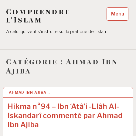
Accéder
Comprendre
au
Menu
contenu
l'Islam
principal
A celui qui veut s’instruire sur la pratique de l’Islam.
Catégorie :
Ahmad Ibn
Ajiba
AHMAD IBN AJIBA…
7 MAI 2021
Hikma n°94 – Ibn ‘Atâ’i -Llâh Al-
Iskandarî commenté par Ahmad
Ibn Ajiba