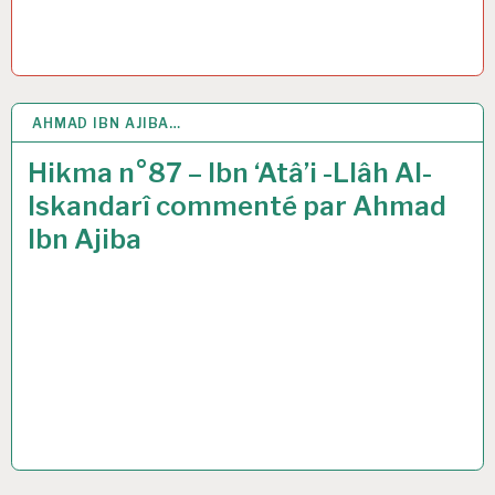
AHMAD IBN AJIBA…
19 MAR 2021
Hikma n°87 – Ibn ‘Atâ’i -Llâh Al-
Iskandarî commenté par Ahmad
Ibn Ajiba