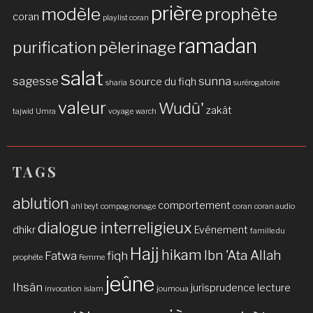
prière
modèle
prophète
coran
playlist coran
ramadan
purification
pèlerinage
salat
sagesse
sunna
source du fiqh
sharia
surérogatoire
valeur
Wudû'
zakât
tajwid
Umra
voyage
warch
TAGS
ablution
comportement
ahl beyt
compagnonage
coran
coran audio
dialogue interreligieux
dhikr
Evénement
famille du
Hajj
hikam
Ibn 'Ata Allah
Fatwa
fiqh
prophète
Femme
jeûne
Ihsân
jurisprudence
lecture
invocation
islam
joumoua