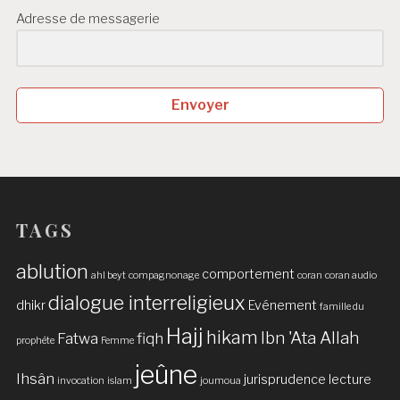
Adresse de messagerie
Envoyer
TAGS
ablution
comportement
ahl beyt
compagnonage
coran
coran audio
dialogue interreligieux
dhikr
Evénement
famille du
Hajj
hikam
Ibn 'Ata Allah
Fatwa
fiqh
prophète
Femme
jeûne
Ihsân
jurisprudence
lecture
invocation
islam
joumoua