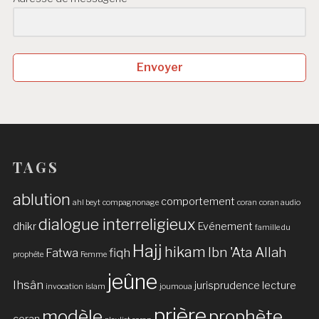
Envoyer
TAGS
ablution
comportement
ahl beyt
compagnonage
coran
coran audio
dialogue interreligieux
dhikr
Evénement
famille du
Hajj
hikam
Ibn 'Ata Allah
Fatwa
fiqh
prophète
Femme
jeûne
Ihsân
jurisprudence
lecture
invocation
islam
joumoua
prière
modèle
prophète