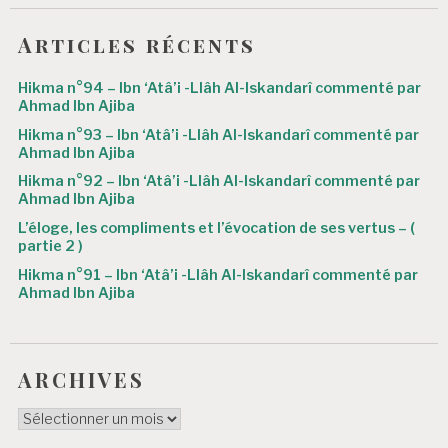
e
Articles récents
l
’
Hikma n°94 – Ibn ‘Atâ’i -Llâh Al-Iskandarî commenté par
Ahmad Ibn Ajiba
a
Hikma n°93 – Ibn ‘Atâ’i -Llâh Al-Iskandarî commenté par
r
Ahmad Ibn Ajiba
Hikma n°92 – Ibn ‘Atâ’i -Llâh Al-Iskandarî commenté par
t
Ahmad Ibn Ajiba
i
L’éloge, les compliments et l’évocation de ses vertus – (
partie 2 )
c
Hikma n°91 – Ibn ‘Atâ’i -Llâh Al-Iskandarî commenté par
l
Ahmad Ibn Ajiba
e
ARCHIVES
ARCHIVES