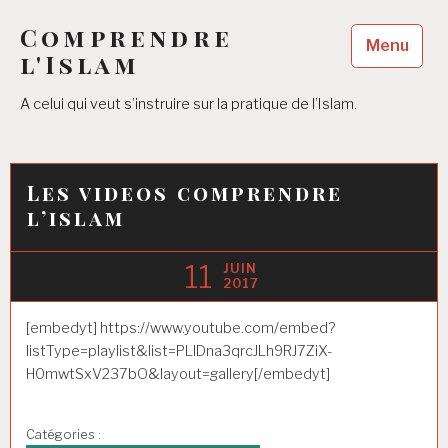
Accéder
Comprendre
au
Menu
contenu
l'Islam
principal
A celui qui veut s’instruire sur la pratique de l’Islam.
Les videos comprendre
l’islam
11
JUIN
2017
[embedyt] https://www.youtube.com/embed?
listType=playlist&list=PLlDna3qrcJLh9RJ7ZiX-
H0mwtSxV237bO&layout=gallery[/embedyt]
Catégories :