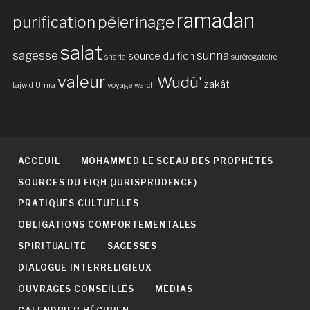
ramadan
purification
pèlerinage
salat
sagesse
sunna
source du fiqh
sharia
surérogatoire
valeur
Wudû'
zakât
tajwid
Umra
voyage
warch
ACCEUIL
MOHAMMED LE SCEAU DES PROPHÈTES
SOURCES DU FIQH (JURISPRUDENCE)
PRATIQUES CULTUELLES
OBLIGATIONS COMPORTEMENTALES
SPIRITUALITÉ
SAGESSES
DIALOGUE INTERRELIGIEUX
OUVRAGES CONSEILLÉS
MÉDIAS