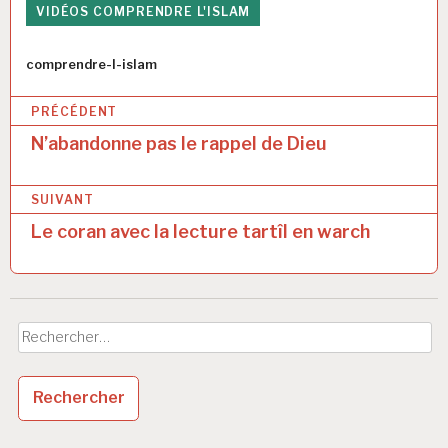
VIDÉOS COMPRENDRE L'ISLAM
Auteur
comprendre-l-islam
N
PRÉCÉDENT
a
N’abandonne pas le rappel de Dieu
v
SUIVANT
i
Le coran avec la lecture tartîl en warch
g
a
t
Rechercher :
i
o
n
d