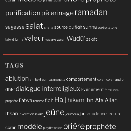
coran
playlist coran
ramadan
purification
pèlerinage
salat
sagesse
sunna
source du fiqh
sharia
surérogatoire
valeur
Wudû'
zakât
tajwid
Umra
voyage
warch
TAGS
ablution
comportement
ahl beyt
compagnonage
coran
coran audio
dialogue interreligieux
dhikr
Evénement
famille du
Hajj
hikam
Ibn 'Ata Allah
Fatwa
fiqh
prophète
Femme
jeûne
Ihsân
jurisprudence
lecture
invocation
islam
joumoua
prière
modèle
prophète
coran
playlist coran