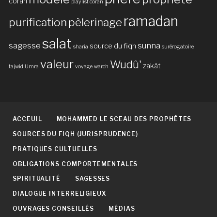
coran
playlist coran
ramadan
purification
pèlerinage
salat
sagesse
sunna
source du fiqh
sharia
surérogatoire
valeur
Wudû'
zakât
tajwid
Umra
voyage
warch
ACCEUIL
MOHAMMED LE SCEAU DES PROPHÈTES
SOURCES DU FIQH (JURISPRUDENCE)
PRATIQUES CULTUELLES
OBLIGATIONS COMPORTEMENTALES
SPIRITUALITÉ
SAGESSES
DIALOGUE INTERRELIGIEUX
OUVRAGES CONSEILLÉS
MÉDIAS