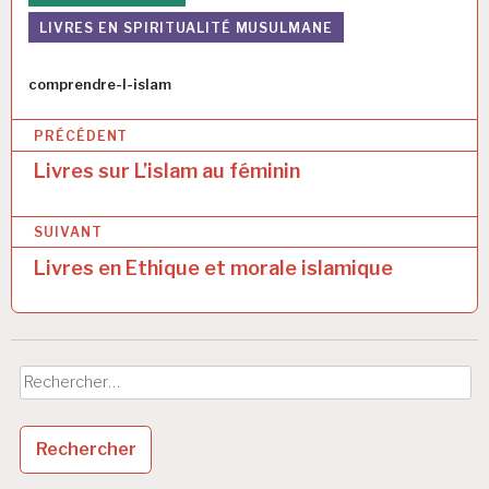
L'adoucisseur des coeurs
LIVRES EN SPIRITUALITÉ MUSULMANE
d'Ibn Qudâma Al Maqdissi
Auteur
comprendre-l-islam
N
PRÉCÉDENT
a
Livres sur L’islam au féminin
v
SUIVANT
i
Livres en Ethique et morale islamique
g
a
t
Rechercher :
i
o
n