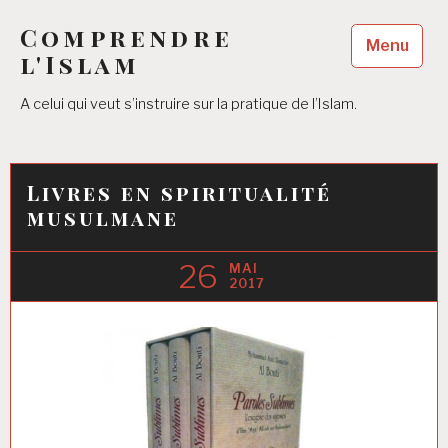
Accéder
Comprendre
au
Menu
contenu
l'Islam
principal
A celui qui veut s’instruire sur la pratique de l’Islam.
Livres en spiritualité
musulmane
26
MAI
2017