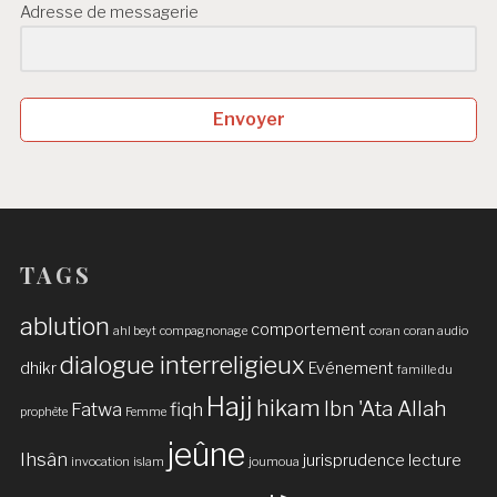
Adresse de messagerie
Envoyer
TAGS
ablution
comportement
ahl beyt
compagnonage
coran
coran audio
dialogue interreligieux
dhikr
Evénement
famille du
Hajj
hikam
Ibn 'Ata Allah
Fatwa
fiqh
prophète
Femme
jeûne
Ihsân
jurisprudence
lecture
invocation
islam
joumoua