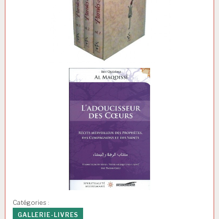
Paroles sublimes -
L'exégèse des sagesses
d'Ibn 'Ata Allah as-
Sakandari - Sagesse
d'Orient
Catégories :
GALLERIE-LIVRES