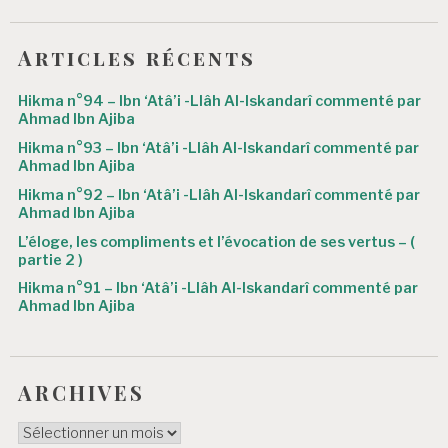
d
e
Articles récents
l
’
Hikma n°94 – Ibn ‘Atâ’i -Llâh Al-Iskandarî commenté par
Ahmad Ibn Ajiba
a
Hikma n°93 – Ibn ‘Atâ’i -Llâh Al-Iskandarî commenté par
r
Ahmad Ibn Ajiba
Hikma n°92 – Ibn ‘Atâ’i -Llâh Al-Iskandarî commenté par
t
Ahmad Ibn Ajiba
i
L’éloge, les compliments et l’évocation de ses vertus – (
partie 2 )
c
Hikma n°91 – Ibn ‘Atâ’i -Llâh Al-Iskandarî commenté par
l
Ahmad Ibn Ajiba
e
ARCHIVES
ARCHIVES