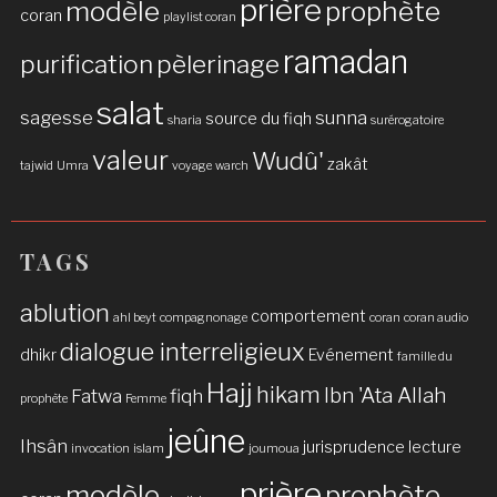
prière
modèle
prophète
coran
playlist coran
ramadan
purification
pèlerinage
salat
sagesse
sunna
source du fiqh
sharia
surérogatoire
valeur
Wudû'
zakât
tajwid
Umra
voyage
warch
TAGS
ablution
comportement
ahl beyt
compagnonage
coran
coran audio
dialogue interreligieux
dhikr
Evénement
famille du
Hajj
hikam
Ibn 'Ata Allah
Fatwa
fiqh
prophète
Femme
jeûne
Ihsân
jurisprudence
lecture
invocation
islam
joumoua
prière
modèle
prophète