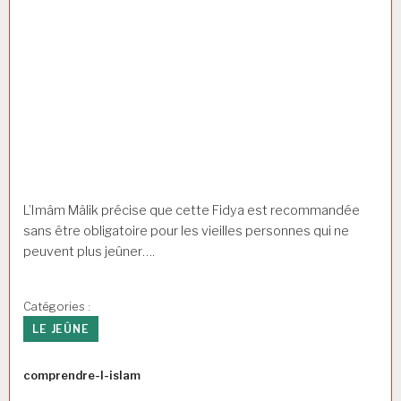
d’autres. Et donc par
analogie
la Fidya et la kaffâra
peuvent ainsi être
données en argent c’est
plus utile pour le pauvre
et cela correspond mieux
au contexte de l’Europe.
L’Imâm Mâlik précise que cette Fidya est recommandée
sans être obligatoire pour les vieilles personnes qui ne
peuvent plus jeûner….
Catégories :
LE JEÛNE
Auteur
comprendre-l-islam