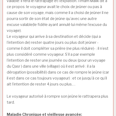
valable: il fera le rattrapage et l’expiation. l’Imam Mâlik dit à
ce propos: le voyageur avait le choix de jeûner ou pas à
cause de son voyage, mais comme il a choisi de jeûner il ne
pourra sortir de son état de jeûne qu’avec une autre
excuse valable(le fidèle ayant annulé lui même l’excuse du
voyage).
Le voyageur qui arrive à sa destination et décide (qui a
l’intention de) rester quatre jours ou plus doit jeûner -
comme il doit compléter sa prière (ne plus réduire)- : il n’est
plus considéré comme voyageur. S’il a par exemple
l’intention de rester une journée ou deux (pour un voyage
du Qasr ) dans une ville (village) où il est arrivé : il a la
dérogation (possibilité) dans ce cas de rompre le jeûne (car
il est dans ce cas toujours voyageur) : et ce jusqu’à ce qu’il
ait l’intention de rester 4 jours ou plus.…
Le voyageur autorisé à rompre son jeûne le rattrapera plus
tard.
Maladie Chronique et vieillesse avancée: