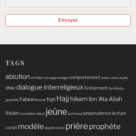
Envoyer
TAGS
ablution
comportement
ahl beyt
compagnonage
coran
coran audio
dialogue interreligieux
dhikr
Evénement
famille du
Hajj
hikam
Ibn 'Ata Allah
Fatwa
fiqh
prophète
Femme
jeûne
Ihsân
jurisprudence
lecture
invocation
islam
joumoua
prière
modèle
prophète
coran
playlist coran