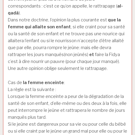
correspondants : c’est ce qu’on appelle, le rattrapage (
al-
qadâ
).
Dans notre doctrine, l’opinion la plus courante est
que la
femme qui allaite son enfant
, si elle craint pour sa santé
ou la santé de son enfant et ne trouve pas une nourice qui
allaitera l’enfant ou si le nourrisson n’accepte d’être allaité
que par elle, pourra rompre le jeûne: mais elle devra
rattraper les jours manqués(non jeûnés)
et
faire la Fidya
c’est à dire nourrir un pauvre (pour chaque jour manqué).
Une autre opinion oblige seulement le rattrapage.
Cas de
la femme enceinte
:
La règle est la suivante :
Lorsque la femme enceinte a peur de la dégradation de la
santé de son enfant, d’elle-même ou des deux à la fois, elle
peut interrompre le jeûne et rattrapera le nombre de jours
manqués plus tard.
Si le jeûne est dangereux pour sa vie ou pour celle du bébé
ou si elle craint par le jeûne un grand mal pour elle ou pour le