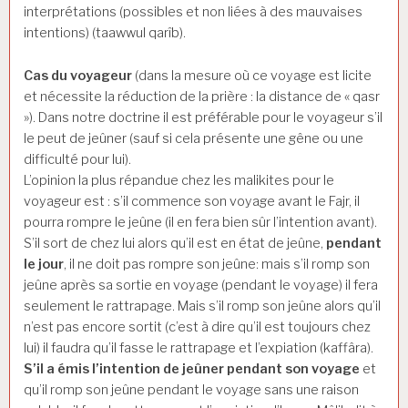
interprétations (possibles et non liées à des mauvaises
intentions) (taawwul qarîb).
Cas du voyageur
(dans la mesure où ce voyage est licite
et nécessite la réduction de la prière : la distance de « qasr
»). Dans notre doctrine il est préférable pour le voyageur s’il
le peut de jeûner (sauf si cela présente une gêne ou une
difficulté pour lui).
L’opinion la plus répandue chez les malikites pour le
voyageur est : s’il commence son voyage avant le Fajr, il
pourra rompre le jeûne (il en fera bien sûr l’intention avant).
S’il sort de chez lui alors qu’il est en état de jeûne,
pendant
le jour
, il ne doit pas rompre son jeûne: mais s’il romp son
jeûne après sa sortie en voyage (pendant le voyage) il fera
seulement le rattrapage. Mais s’il romp son jeûne alors qu’il
n’est pas encore sortit (c’est à dire qu’il est toujours chez
lui) il faudra qu’il fasse le rattrapage et l’expiation (kaffâra).
S’il a émis l’intention de jeûner pendant son voyage
et
qu’il romp son jeûne pendant le voyage sans une raison