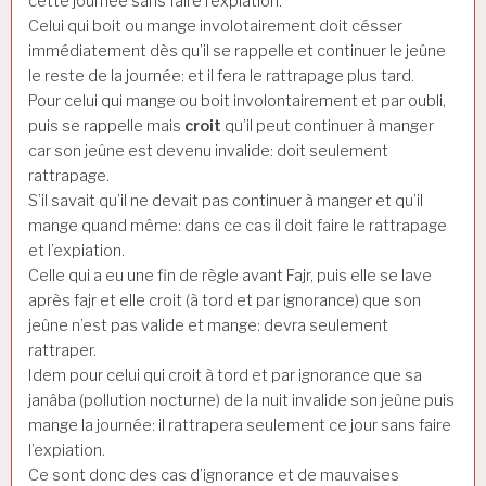
cette journée sans faire l’expiation.
Celui qui boit ou mange involotairement doit césser
immédiatement dès qu’il se rappelle et continuer le jeûne
le reste de la journée: et il fera le rattrapage plus tard.
Pour celui qui mange ou boit involontairement et par oubli,
puis se rappelle mais
croit
qu’il peut continuer à manger
car son jeûne est devenu invalide: doit seulement
rattrapage.
S’il savait qu’il ne devait pas continuer à manger et qu’il
mange quand même: dans ce cas il doit faire le rattrapage
et l’expiation.
Celle qui a eu une fin de règle avant Fajr, puis elle se lave
après fajr et elle croit (à tord et par ignorance) que son
jeûne n’est pas valide et mange: devra seulement
rattraper.
Idem pour celui qui croit à tord et par ignorance que sa
janâba (pollution nocturne) de la nuit invalide son jeûne puis
mange la journée: il rattrapera seulement ce jour sans faire
l’expiation.
Ce sont donc des cas d’ignorance et de mauvaises