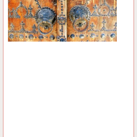
Allah dit dans le Coran : «
…A ceux qui en éprouvent
une trop grande fatigue
[pour vieillesse avancée ou
maladie grave et
incurable],
une
compensation consistant à
nourrir un miséreux
[pour
chaque jour concerné].
Celui qui est volontaire
pour davantage, c’est
encore mieux pour lui. Mais