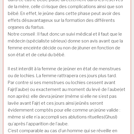
de la mère, celle ci risque des complications ainsi que son
bébé. En effet, le jeûne dans cette phase peut avoir des
effets désavantageux sur la formation des différents
organes du fœtus.
Notre conseil : Il faut donc un suivi médical et il faut que le
médecin (spécialiste sérieux) donne son avis avant que la
femme enceinte décide ou non de jêuner en fonction de
son état et de celui du bébé.
Il est interdit à la femme de jeûner en état de menstrues
ou de lochies. La femme rattrapera ces jours plus tard.
Par contre si ses menstrues ou lochies cessent avant
Fajr(l’aube) ou exactement au moment du levé de l’aube(et
non après): elle devra jeûner (même si elle ne s’est pas
lavée avant Fajr) et ces jours ainsi jeûnés seront
évidemment comptés pour elle comme un jeûne valide :
même si elle n’a accompli ses ablutions rituelles(Ghusl)
qu’après l’apparition de l’aube.
C’est comparable au cas d’un homme qui se réveille en