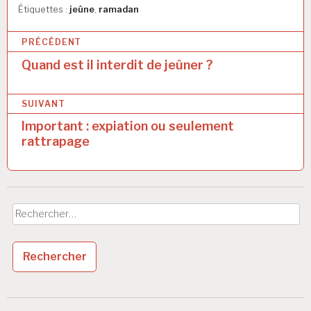
Étiquettes :
jeûne
,
ramadan
N
PRÉCÉDENT
a
Quand est il interdit de jeûner ?
v
SUIVANT
i
Important : expiation ou seulement
g
rattrapage
a
t
i
Rechercher :
o
n
d
e