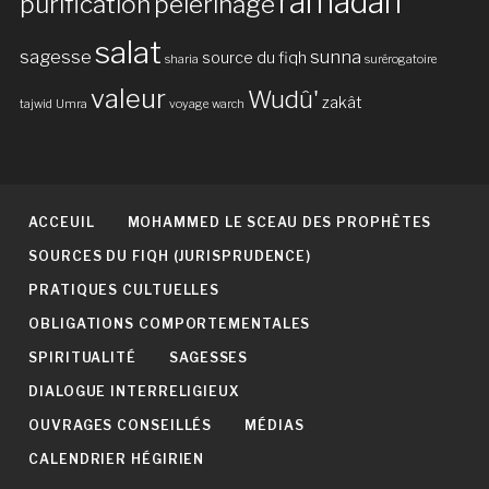
ramadan
purification
pèlerinage
salat
sagesse
sunna
source du fiqh
sharia
surérogatoire
valeur
Wudû'
zakât
tajwid
Umra
voyage
warch
ACCEUIL
MOHAMMED LE SCEAU DES PROPHÈTES
SOURCES DU FIQH (JURISPRUDENCE)
PRATIQUES CULTUELLES
OBLIGATIONS COMPORTEMENTALES
SPIRITUALITÉ
SAGESSES
DIALOGUE INTERRELIGIEUX
OUVRAGES CONSEILLÉS
MÉDIAS
CALENDRIER HÉGIRIEN