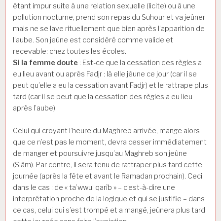
étant impur suite à une relation sexuelle (licite) ou à une
pollution nocturne, prend son repas du Suhour et va jeûner
mais ne se lave rituellement que bien après l’apparition de
l’aube. Son jeûne est considéré comme valide et
recevable: chez toutes les écoles.
Si la femme doute
: Est-ce que la cessation des règles a
eu lieu avant ou après Fadjr : là elle jêune ce jour (car il se
peut qu’elle a eu la cessation avant Fadjr) et le rattrape plus
tard (car il se peut que la cessation des règles a eu lieu
après l’aube).
Celui qui croyant l’heure du Maghreb arrivée, mange alors
que ce n’est pas le moment, devra cesser immédiatement
de manger et poursuivre jusqu’au Maghreb son jeûne
(Siâm). Par contre, il sera tenu de rattraper plus tard cette
journée (après la fête et avant le Ramadan prochain). Ceci
dans le cas : de « ta’wwul qarîb » – c’est-à-dire une
interprétation proche de la logique et qui se justifie – dans
ce cas, celui qui s’est trompé et a mangé, jeûnera plus tard