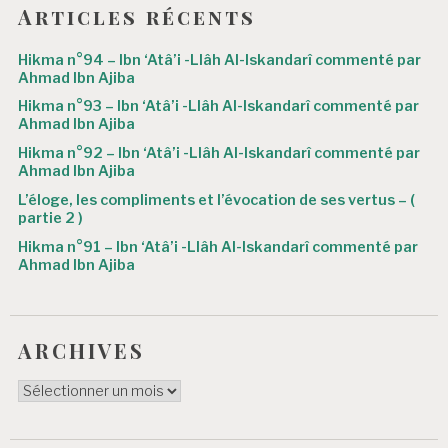
l
Articles récents
’
Hikma n°94 – Ibn ‘Atâ’i -Llâh Al-Iskandarî commenté par
a
Ahmad Ibn Ajiba
r
Hikma n°93 – Ibn ‘Atâ’i -Llâh Al-Iskandarî commenté par
Ahmad Ibn Ajiba
t
Hikma n°92 – Ibn ‘Atâ’i -Llâh Al-Iskandarî commenté par
i
Ahmad Ibn Ajiba
c
L’éloge, les compliments et l’évocation de ses vertus – (
partie 2 )
l
Hikma n°91 – Ibn ‘Atâ’i -Llâh Al-Iskandarî commenté par
e
Ahmad Ibn Ajiba
ARCHIVES
ARCHIVES