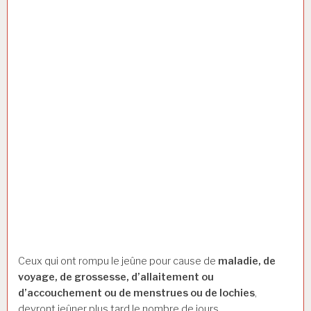
que vous proclamiez la
grandeur de Dieu pour vous
avoir guidés, et afin que
vous soyez reconnaissants !
» Coran, Sourate 2/versets
183 à 185.
Dans les cas de
rupture
involontaire
du jeûne, on
répare seulement par le
fait de jeûner le ou les
jours (où il y a eu cette
rupture involontaire du
jeûne) après la fête de la
fin du mois de Ramadan et
avant le Ramadan prochain.
Ceux qui ont rompu le jeûne pour cause de
maladie, de
voyage, de grossesse, d’allaitement ou
d’accouchement ou de menstrues ou de lochies
,
devront jeûner plus tard le nombre de jours