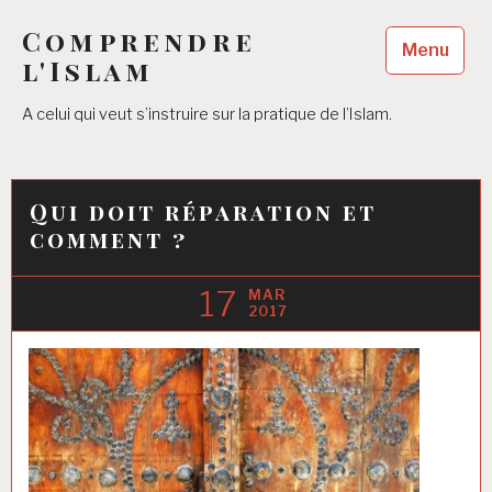
Accéder
Comprendre
au
Menu
contenu
l'Islam
principal
A celui qui veut s’instruire sur la pratique de l’Islam.
Qui doit réparation et
comment ?
17
MAR
2017