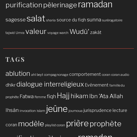
ramadan
purification
pèlerinage
salat
sagesse
sunna
source du fiqh
sharia
surérogatoire
valeur
Wudû'
zakât
tajwid
Umra
voyage
warch
TAGS
ablution
comportement
ahl beyt
compagnonage
coran
coran audio
dialogue interreligieux
dhikr
Evénement
famille du
Hajj
hikam
Ibn 'Ata Allah
Fatwa
fiqh
prophète
Femme
jeûne
Ihsân
jurisprudence
lecture
invocation
islam
joumoua
prière
modèle
prophète
coran
playlist coran