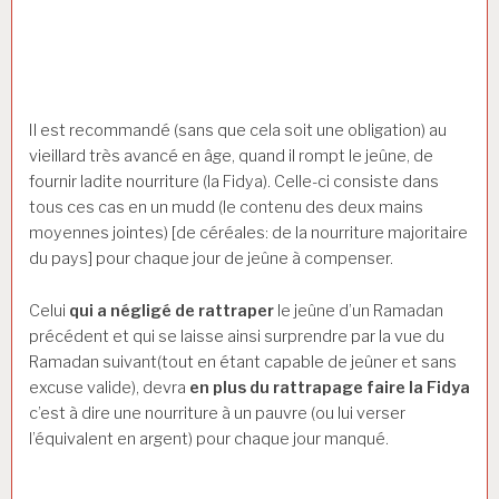
ou du rattrapage) ne
concerne que les personnes
qui ne peuvent pas du tout
jeûner.
Il est recommandé (sans que cela soit une obligation) au
vieillard très avancé en âge, quand il rompt le jeûne, de
fournir ladite nourriture (la Fidya). Celle-ci consiste dans
tous ces cas en un mudd (le contenu des deux mains
moyennes jointes) [de céréales: de la nourriture majoritaire
du pays] pour chaque jour de jeûne à compenser.
Celui
qui a négligé de rattraper
le jeûne d’un Ramadan
précédent et qui se laisse ainsi surprendre par la vue du
Ramadan suivant(tout en étant capable de jeûner et sans
excuse valide), devra
en plus du rattrapage faire la Fidya
c’est à dire une nourriture à un pauvre (ou lui verser
l’équivalent en argent) pour chaque jour manqué.
Notes: