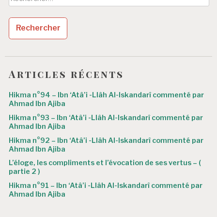
n
d
e
l
’
Articles récents
a
Hikma n°94 – Ibn ‘Atâ’i -Llâh Al-Iskandarî commenté par
r
Ahmad Ibn Ajiba
Hikma n°93 – Ibn ‘Atâ’i -Llâh Al-Iskandarî commenté par
t
Ahmad Ibn Ajiba
i
Hikma n°92 – Ibn ‘Atâ’i -Llâh Al-Iskandarî commenté par
Ahmad Ibn Ajiba
c
L’éloge, les compliments et l’évocation de ses vertus – (
l
partie 2 )
e
Hikma n°91 – Ibn ‘Atâ’i -Llâh Al-Iskandarî commenté par
Ahmad Ibn Ajiba