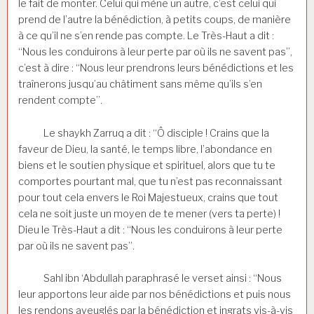
le fait de monter. Celui qui mène un autre, c’est celui qui
prend de l’autre la bénédiction, à petits coups, de manière
à ce qu’il ne s’en rende pas compte. Le Très-Haut a dit :
“Nous les conduirons à leur perte par où ils ne savent pas”,
c’est à dire : “Nous leur prendrons leurs bénédictions et les
traînerons jusqu’au châtiment sans même qu’ils s’en
rendent compte”.
Le shaykh Zarruq a dit : “Ô disciple ! Crains que la
faveur de Dieu, la santé, le temps libre, l’abondance en
biens et le soutien physique et spirituel, alors que tu te
comportes pourtant mal, que tu n’est pas reconnaissant
pour tout cela envers le Roi Majestueux, crains que tout
cela ne soit juste un moyen de te mener (vers ta perte) !
Dieu le Très-Haut a dit : “Nous les conduirons à leur perte
par où ils ne savent pas”.
Sahl ibn ‘Abdullah paraphrasé le verset ainsi : “Nous
leur apportons leur aide par nos bénédictions et puis nous
les rendons aveuglés par la bénédiction et ingrats vis-à-vis