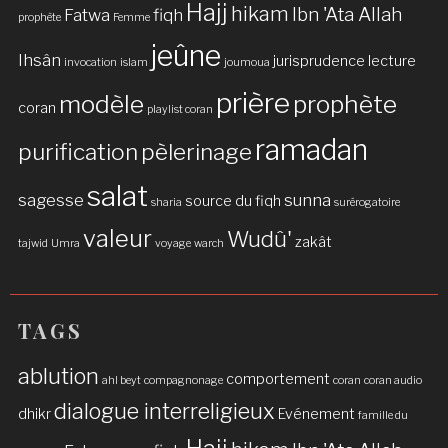
Hajj
hikam
Ibn 'Ata Allah
Fatwa
fiqh
prophète
Femme
jeûne
Ihsân
jurisprudence
lecture
invocation
islam
joumoua
prière
modèle
prophète
coran
playlist coran
ramadan
purification
pèlerinage
salat
sagesse
sunna
source du fiqh
sharia
surérogatoire
valeur
Wudû'
zakât
tajwid
Umra
voyage
warch
TAGS
ablution
comportement
ahl beyt
compagnonage
coran
coran audio
dialogue interreligieux
dhikr
Evénement
famille du