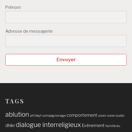
Prénom
Adresse de messagerie
Envoyer
TAGS
ablution
comportement
ahl beyt
compagnonage
coran
coran audio
dialogue interreligieux
dhikr
Evénement
famille du