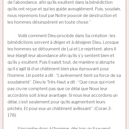
de l’abondance, afin qu’ils exultent dans la bénédiction
qu’ils ont reçue et qui les guide aveuglément. Puis, soudain,
nous reprenons tout par Notre pouvoir de destruction et
les hommes désespèrent en toute chose.”
Voilà comment Dieu procède dans Sa création : les
bénédictions servent à diriger et à désigner Dieu. Lorsque
les hommes se détournent de Lui et Le rejettent, alors Il
leur élargit leur abondance afin qu’ils s’y sentent bien et
qu’ils y exultent. Puis Il saisit tout, de manière si abrupte
qu’il s’agit là d’un châtiment bien plus éprouvant pour
l’homme. Un poète a dit : “L’avènement tient sa force de sa
soudaineté”. Dieu le Très-Haut a dit : “Que ceux qui n’ont
pas cru ne comptent pas que ce délai que Nous leur
accordons soit à leur avantage. Si nous leur accordons un
délai, c’est seulement pour qu’ils augmentent leurs
péchés. Et pour eux un châtiment avilissant”. (Coran 3 :
178)
Il incombe donc à l’homme, dès lors qu’il se rend