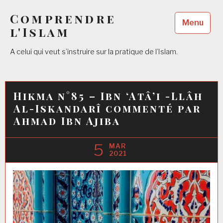
Accéder
Comprendre
au
Menu
contenu
l'Islam
principal
A celui qui veut s’instruire sur la pratique de l’Islam.
Hikma n°85 – Ibn ‘Atâ’i -Llâh
Al-Iskandarî commenté par
Ahmad Ibn Ajiba
5
MAR
2021