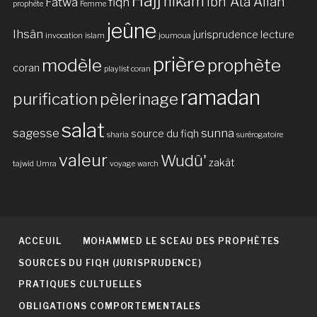
Hajj
hikam
Ibn 'Ata Allah
Fatwa
fiqh
prophète
Femme
jeûne
Ihsân
jurisprudence
lecture
invocation
islam
joumoua
prière
modèle
prophète
coran
playlist coran
ramadan
purification
pèlerinage
salat
sagesse
sunna
source du fiqh
sharia
surérogatoire
valeur
Wudû'
zakât
tajwid
Umra
voyage
warch
ACCEUIL
MOHAMMED LE SCEAU DES PROPHÈTES
SOURCES DU FIQH (JURISPRUDENCE)
PRATIQUES CULTUELLES
OBLIGATIONS COMPORTEMENTALES