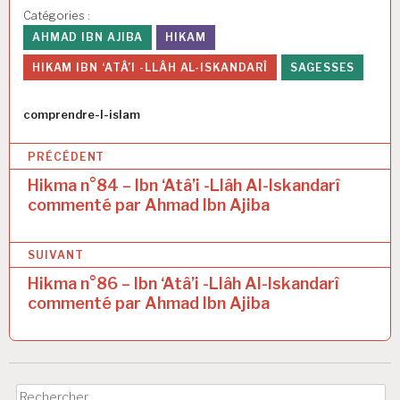
Catégories :
AHMAD IBN AJIBA
HIKAM
HIKAM IBN ‘ATÂ’I -LLÂH AL-ISKANDARÎ
SAGESSES
Auteur
comprendre-l-islam
N
PRÉCÉDENT
a
Hikma n°84 – Ibn ‘Atâ’i -Llâh Al-Iskandarî
commenté par Ahmad Ibn Ajiba
v
i
SUIVANT
g
Hikma n°86 – Ibn ‘Atâ’i -Llâh Al-Iskandarî
a
commenté par Ahmad Ibn Ajiba
t
i
o
Rechercher :