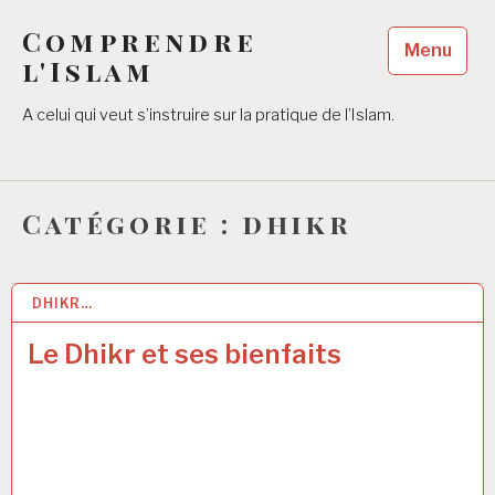
Accéder
Comprendre
au
Menu
contenu
l'Islam
principal
A celui qui veut s’instruire sur la pratique de l’Islam.
Catégorie :
dhikr
DHIKR…
2 OCT 2018
Le Dhikr et ses bienfaits