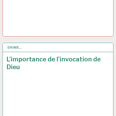
DHIKR…
26 MAI 2017
L’importance de l’invocation de
Dieu