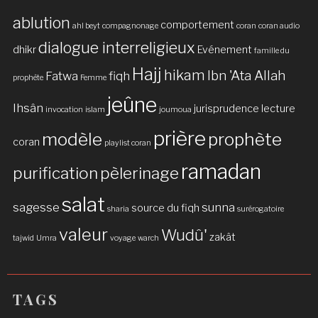
ablution
comportement
ahl beyt
compagnonage
coran
coran audio
dialogue interreligieux
dhikr
Evénement
famille du
Hajj
hikam
Ibn 'Ata Allah
Fatwa
fiqh
prophète
Femme
jeûne
Ihsân
jurisprudence
lecture
invocation
islam
joumoua
prière
modèle
prophète
coran
playlist coran
ramadan
purification
pèlerinage
salat
sagesse
sunna
source du fiqh
sharia
surérogatoire
valeur
Wudû'
zakât
tajwid
Umra
voyage
warch
TAGS