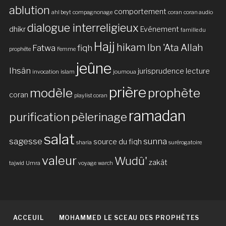
ablution
comportement
ahl beyt
compagnonage
coran
coran audio
dialogue interreligieux
dhikr
Evénement
famille du
Hajj
hikam
Ibn 'Ata Allah
Fatwa
fiqh
prophète
Femme
jeûne
Ihsân
jurisprudence
lecture
invocation
islam
joumoua
prière
modèle
prophète
coran
playlist coran
ramadan
purification
pèlerinage
salat
sagesse
sunna
source du fiqh
sharia
surérogatoire
valeur
Wudû'
zakât
tajwid
Umra
voyage
warch
ACCEUIL
MOHAMMED LE SCEAU DES PROPHÈTES