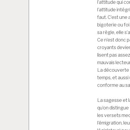
l’attitude qui c
l’attitude intég
faut. C’est une 
bigoterie ou fo
sa règle, elle s
Ce n’est donc pa
croyants devienn
lisent pas assez
mauvais lecteur
La découverte e
temps, et aussi
conforme au sav
La sagesse et l
qu’on distingue
les versets mec
l’émigration, le