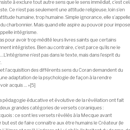
onsiste à exclure tout autre sens que le sens immédiat, c’est cel
riste. Ce n’est pas seulement une attitude religieuse, loin s’en
attitude humaine, trop humaine. Simple ignorance, elle s’appell
i du charbonnier. Mais quand elle aspire au pouvoir pour impose
’appelle intégrisme.
s pour avoir trop médité leurs livres saints que certains
ent intégristes. Bien au contraire, c’est parce qu’ils ne le
…L’intégrisme n’est pas dans le texte, mais dans l’esprit du
.
t l’acquisition des différents sens du Coran demandent du
 une adaptation de la psychologie de façon à la rendre
oir acquis … »[5]
a pédagogie éducative et évolutive de la révélation ont fait
 deux grandes catégories de versets coraniques :
quois : ce sont les versets révélés à la Mecque avant
ur but est de faire connaître aux être humains le Créateur (le