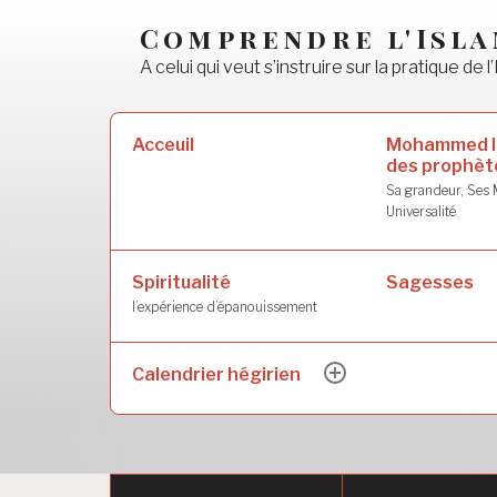
Accéder
Comprendre l'Isl
au
A celui qui veut s’instruire sur la pratique de l’
contenu
principal
Rechercher :
Mohammed l
Acceuil
des prophèt
Sa grandeur, Ses M
Universalité
Spiritualité
Sagesses
l’expérience d’épanouissement
Calendrier hégirien
ouvrir
le
sous-
menu