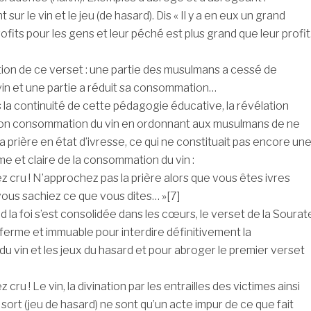
nt sur le vin et le jeu (de hasard). Dis « Il y a en eux un grand
fits pour les gens et leur péché est plus grand que leur profit
tion de ce verset : une partie des musulmans a cessé de
in et une partie a réduit sa consommation…
s la continuité de cette pédagogie éducative, la révélation
on consommation du vin en ordonnant aux musulmans de ne
a prière en état d’ivresse, ce qui ne constituait pas encore un
me et claire de la consommation du vin :
z cru ! N’approchez pas la prière alors que vous êtes ivres
vous sachiez ce que vous dites… »[7]
d la foi s’est consolidée dans les cœurs, le verset de la Sourat
 ferme et immuable pour interdire définitivement la
 vin et les jeux du hasard et pour abroger le premier verset
 cru ! Le vin, la divination par les entrailles des victimes ainsi
 sort (jeu de hasard) ne sont qu’un acte impur de ce que fait