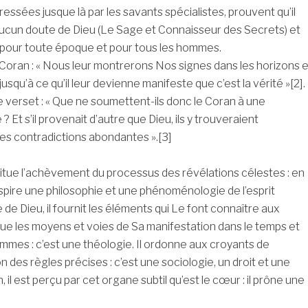
dressées jusque là par les savants spécialistes, prouvent qu’il
ucun doute de Dieu (Le Sage et Connaisseur des Secrets) et
le pour toute époque et pour tous les hommes.
e Coran : « Nous leur montrerons Nos signes dans les horizons e
qu’à ce qu’il leur devienne manifeste que c’est la vérité »[2].
e verset : « Que ne soumettent-ils donc le Coran à une
 Et s’il provenait d’autre que Dieu, ils y trouveraient
es contradictions abondantes ».[3]
tue l’achèvement du processus des révélations célestes : en
 inspire une philosophie et une phénoménologie de l’esprit
le de Dieu, il fournit les éléments qui Le font connaître aux
ue les moyens et voies de Sa manifestation dans le temps et
mmes : c’est une théologie. Il ordonne aux croyants de
n des règles précises : c’est une sociologie, un droit et une
 il est perçu par cet organe subtil qu’est le cœur : il prône une