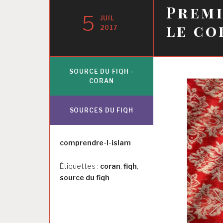
Premi
5
JUIL
le co
2017
SOURCE DU FIQH -
CORAN
SOURCES DU FIQH
Auteur
comprendre-l-islam
Étiquettes :
coran
,
fiqh
,
source du fiqh