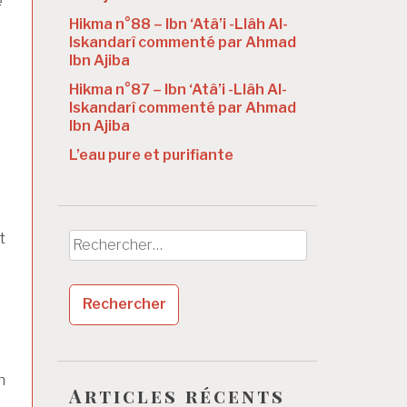
e
Hikma n°88 – Ibn ‘Atâ’i -Llâh Al-
Iskandarî commenté par Ahmad
Ibn Ajiba
Hikma n°87 – Ibn ‘Atâ’i -Llâh Al-
Iskandarî commenté par Ahmad
Ibn Ajiba
L’eau pure et purifiante
t
Rechercher :
n
Articles récents