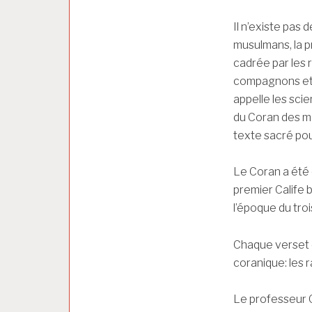
Il n’existe pas
musulmans, la p
cadrée par les 
compagnons et 
appelle les scie
du Coran des ma
texte sacré pou
Le Coran a été 
premier Calife 
l’époque du troi
Chaque verset d
coranique: les r
Le professeur O