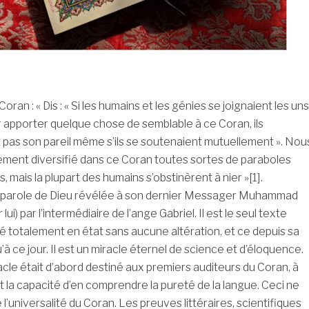
Coran : « Dis : « Si les humains et les génies se joignaient les uns
 apporter quelque chose de semblable à ce Coran, ils
 pas son pareil même s’ils se soutenaient mutuellement ». Nou
ment diversifié dans ce Coran toutes sortes de paraboles
, mais la plupart des humains s’obstinèrent à nier »[1].
a parole de Dieu révélée à son dernier Messager Muhammad
r lui) par l’intermédiaire de l’ange Gabriel. Il est le seul texte
 totalement en état sans aucune altération, et ce depuis sa
’à ce jour. Il est un miracle éternel de science et d’éloquence.
racle était d’abord destiné aux premiers auditeurs du Coran, à
t la capacité d’en comprendre la pureté de la langue. Ceci ne
l’universalité du Coran. Les preuves littéraires, scientifiques