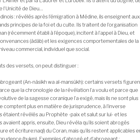
r L’Aimer et par là L’adorer et Lui obéir. Ils traitent du dogme, d
de l’Unicité de Dieu…
inois : révélés après l’émigration à Médine, ils enseignent aux
ds principes de la foi et du culte. Ils traitent de l’organisation
an (récemment établi à l’époque), incitent à l’appel à Dieu, et
 convenances (âdâb) et les exigences comportementales de la
 niveau commercial, individuel que social.
ts des versets, on peut distinguer :
l’abrogeant (An-nâsikh wa al-mansûkh): certains versets figuren
arce que la chronologie de la révélation l’a voulu et parce que
lutive de la sagesse coranique l’a exigé, mais ils ne sont plus
ne comptent plus en matière de jurisprudence, à l’inverse
 étaient révélés au Prophète -paix et salut sur lui- et les
avaient appris, ensuite, Dieu révéla qu’ils soient abrogés
ure et écriture:naql) du Coran, mais qu’ils restent applicables e
sprudence (hukm). Exemples d’abrogé et d’abrogeant :