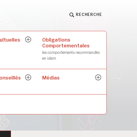
RECHERCHE
ultuelles
Obligations
ouvrir
Comportementales
le
sous-
les comportements recommandés
menu
en islam.
onseillés
Médias
ouvrir
ouvrir
le
le
sous-
sous-
menu
menu