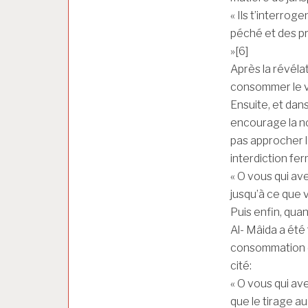
« Ils t’interroge
péché et des pro
»[6]
Après la révéla
consommer le v
Ensuite, et dan
encourage la n
pas approcher l
interdiction fer
« O vous qui ave
jusqu’à ce que 
Puis enfin, quan
Al- Mâida a été
consommation du
cité:
« O vous qui avez
que le tirage au