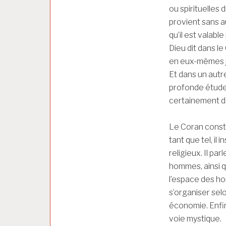
ou spirituelles 
provient sans a
qu’il est valab
Dieu dit dans l
en eux-mêmes jus
Et dans un autr
profonde étude ?
certainement d
Le Coran consti
tant que tel, il
religieux. Il par
hommes, ainsi q
l’espace des ho
s’organiser selo
économie. Enfin,
voie mystique.