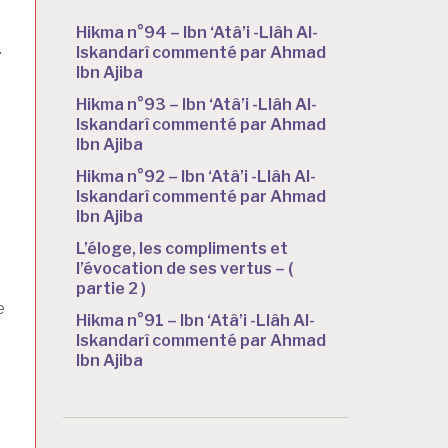
Hikma n°94 – Ibn ‘Atâ’i -Llâh Al-
.
Iskandarî commenté par Ahmad
Ibn Ajiba
Hikma n°93 – Ibn ‘Atâ’i -Llâh Al-
Iskandarî commenté par Ahmad
Ibn Ajiba
Hikma n°92 – Ibn ‘Atâ’i -Llâh Al-
Iskandarî commenté par Ahmad
e
Ibn Ajiba
L’éloge, les compliments et
l’évocation de ses vertus – (
partie 2 )
e
Hikma n°91 – Ibn ‘Atâ’i -Llâh Al-
Iskandarî commenté par Ahmad
Ibn Ajiba