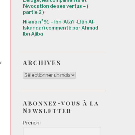
L’éloge, les compliments et
l’évocation de ses vertus – (
partie 2 )
Hikma n°91 – Ibn ‘Atâ’i -Llâh Al-
Iskandarî commenté par Ahmad
Ibn Ajiba
ARCHIVES
s
ARCHIVES
Abonnez-vous à la
Newsletter
Prénom