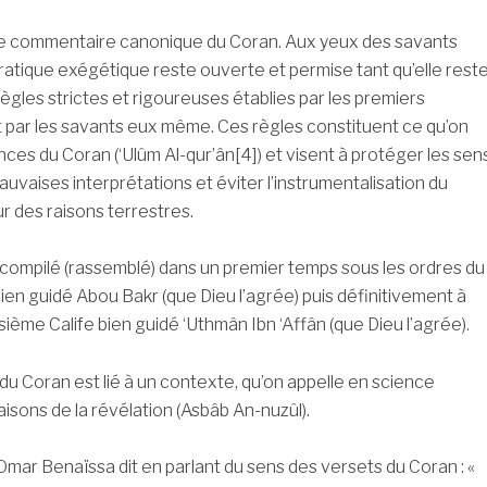
 de commentaire canonique du Coran. Aux yeux des savants
ratique exégétique reste ouverte et permise tant qu’elle rest
règles strictes et rigoureuses établies par les premiers
par les savants eux même. Ces règles constituent ce qu’on
nces du Coran (‘Ulûm Al-qur’ân[4]) et visent à protéger les sen
uvaises interprétations et éviter l’instrumentalisation du
r des raisons terrestres.
compilé (rassemblé) dans un premier temps sous les ordres du
bien guidé Abou Bakr (que Dieu l’agrée) puis définitivement à
sième Calife bien guidé ‘Uthmân Ibn ‘Affân (que Dieu l’agrée).
u Coran est lié à un contexte, qu’on appelle en science
aisons de la révélation (Asbâb An-nuzûl).
mar Benaïssa dit en parlant du sens des versets du Coran : «