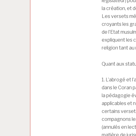
législateur) pou
la création, et 
Les versets méd
croyants les gran
de l’Etat musulm
expliquent les
religion tant au
Quant aux statu
1. L’abrogé et 
dans le Coran p
la pédagogie évo
applicables et 
certains versets
compagnons les 
(annulés en lect
matière de juri