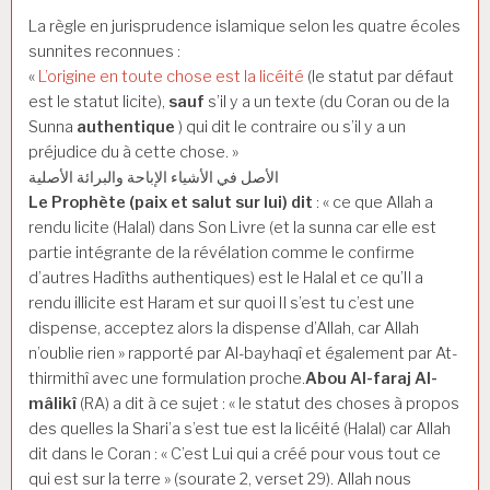
La règle en jurisprudence islamique selon les quatre écoles
sunnites reconnues :
«
L’origine en toute chose est la licéité
(le statut par défaut
est le statut licite),
sauf
s’il y a un texte (du Coran ou de la
Sunna
authentique
) qui dit le contraire ou s’il y a un
préjudice du à cette chose. »
الأصل في الأشياء الإباحة والبرائة الأصلية
Le Prophète (paix et salut sur lui) dit
: « ce que Allah a
rendu licite (Halal) dans Son Livre (et la sunna car elle est
partie intégrante de la révélation comme le confirme
d’autres Hadîths authentiques) est le Halal et ce qu’Il a
rendu illicite est Haram et sur quoi Il s’est tu c’est une
dispense, acceptez alors la dispense d’Allah, car Allah
n’oublie rien » rapporté par Al-bayhaqî et également par At-
thirmithî avec une formulation proche.
Abou Al-faraj Al-
mâlikî
(RA) a dit à ce sujet : « le statut des choses à propos
des quelles la Shari’a s’est tue est la licéité (Halal) car Allah
dit dans le Coran : « C’est Lui qui a créé pour vous tout ce
qui est sur la terre » (sourate 2, verset 29). Allah nous