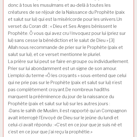
donc à tous les musulmans et au-delà à toutes les
créatures de se réjouir de la Naissance du Prophète (paix
et salut sur lui) qui est la miséricorde pour les univers.Un
verset du Coran dit : « Dieu et Ses Anges bénissent le
Prophète. Ô vous qui avez cru ! Invoquez pour lui (priez sur
lui) sans cesse la bénédiction et le salut de Dieu » [3]
Allah nous recommande de prier sur le Prophète (paix et
salut sur lui), et ce verset mentionne le pluriel.
La prière sur lui peut se faire en groupe ou individuellement.
Prier sur lui abondamment est un signe de son amour.
L’emploi du terme «Ô les croyants » sous-entend que celui
qui ne prie pas sur le Prophète (paix et salut sur lui) n’est
pas complètement croyant.De nombreux hadîths
marquent la prééminence du jour de la naissance du
Prophète (paix et salut sur lui) sur les autres jours :
-Dans le sahîh de Muslim, il est rapporté qu’un Compagnon
avait interrogé l’Envoyé de Dieu sur le jeûne du lundi et
celui-ci avait répondu : «C’est en ce jour que je suis né et
c’est en ce jour que j’ai reçu la prophétie.»