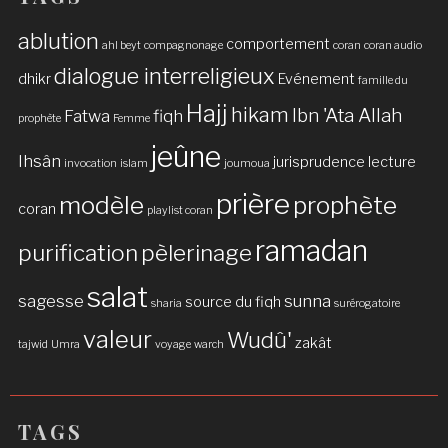
ablution
comportement
ahl beyt
compagnonage
coran
coran audio
dialogue interreligieux
dhikr
Evénement
famille du
Hajj
hikam
Ibn 'Ata Allah
Fatwa
fiqh
prophète
Femme
jeûne
Ihsân
jurisprudence
lecture
invocation
islam
joumoua
prière
modèle
prophète
coran
playlist coran
ramadan
purification
pèlerinage
salat
sagesse
sunna
source du fiqh
sharia
surérogatoire
valeur
Wudû'
zakât
tajwid
Umra
voyage
warch
TAGS