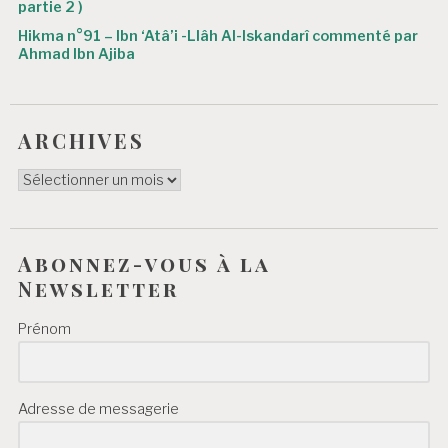
partie 2 )
c
Hikma n°91 – Ibn ‘Atâ’i -Llâh Al-Iskandarî commenté par
l
Ahmad Ibn Ajiba
e
ARCHIVES
ARCHIVES
Abonnez-vous à la
Newsletter
Prénom
Adresse de messagerie