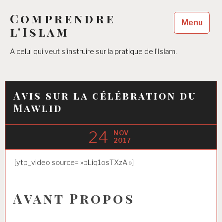
Accéder
Comprendre
au
Menu
contenu
l'Islam
principal
A celui qui veut s’instruire sur la pratique de l’Islam.
Avis sur la célébration du
Mawlid
24
NOV
2017
[ytp_video source= »pLiq1osTXzA »]
Avant Propos