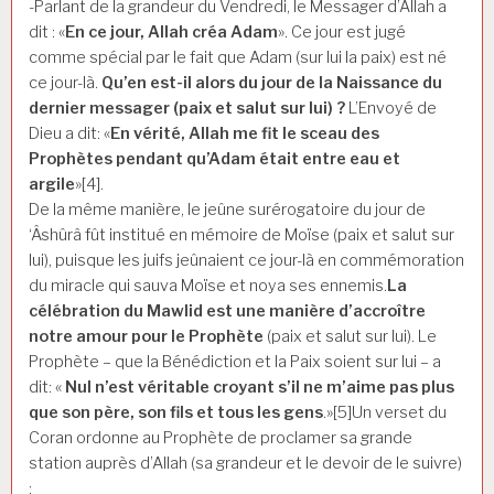
-Parlant de la grandeur du Vendredi, le Messager d’Allah a
dit : «
En ce jour, Allah créa Adam
». Ce jour est jugé
comme spécial par le fait que Adam (sur lui la paix) est né
ce jour-là.
Qu’en est-il alors du jour de la Naissance du
dernier messager (paix et salut sur lui) ?
L’Envoyé de
Dieu a dit: «
En vérité, Allah me fit le sceau des
Prophètes pendant qu’Adam était entre eau et
argile
»[4].
De la même manière, le jeûne surérogatoire du jour de
‘Âshûrâ fût institué en mémoire de Moïse (paix et salut sur
lui), puisque les juifs jeûnaient ce jour-là en commémoration
du miracle qui sauva Moïse et noya ses ennemis.
La
célébration du Mawlid est une manière d’accroître
notre amour pour le Prophète
(paix et salut sur lui). Le
Prophète – que la Bénédiction et la Paix soient sur lui – a
dit: «
Nul n’est véritable croyant s’il ne m’aime pas plus
que son père, son fils et tous les gens
.»[5]Un verset du
Coran ordonne au Prophète de proclamer sa grande
station auprès d’Allah (sa grandeur et le devoir de le suivre)
: