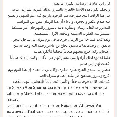
قال ابن عباد في رسائله الكبرى ما نصه
والحكم بكون هذه الأشياء(الفرح والسرور بذلك المولد المبارك ) بدعة
في هذا الوقت الذي ظهر فيه سر الوجود وارتفع فيه علم الشهود وانقشع
فيه ظلام الكفر والجحود، وادعاء أن هذا الزمان ليس من المواسم
المشروعة لأهل الإيمان ومقارنة ذلك بالنيروز والمهرجان أمر مستثقل
تشمئز منه القلوب السليمة وتدفعه الآراء المستقيمة.
ولقد كنت فيما خلا من الزمان خرجت في يوم مولد إلى ساحل البحر،
فاتفق أن وجدت هناك سيدي الحاج بن عاشر رحمه الله وجماعة من
أصحابه وقد أخرج بعضهم طعاماً مختلفاً ليأكلوه هنالك.
فلما قدموه لذلك أرادوا مني مشاركتهم في الأكل، وكنت إذ ذاك صائماً
فقلت لهم: إني صائم.
فنظر إلى سيدي الحاج نظرة منكرة، وقال لي ما معناه: إن هذا اليوم يوم
فرح وسرور يستقبح في مثله الصيام بمنزلة العيد.
فتأملت كلامه فوجدته حقاً، وكأنني كنت نائماً فأيقظني. انتهى بلفظه.
Le Sheikh
Abû Shâma
, qui était le maître de An-nawawî, a
dit que le Mawlid était la meilleure des innovations (bid‘a
hasana).
De grands savants comme
Ibn Hajar
,
Ibn Al-jawzî
,
An-
nawawî
et d’autres encore, ont approuvé et même rédigé