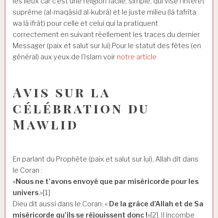
les lieux car c’est une religion facile, simple, qui vise l’intérêt
suprême (al-maqâsid al-kubrâ) et le juste milieu (lâ tafrîta
wa lâ ifrât) pour celle et celui qui la pratiquent
correctement en suivant réellement les traces du dernier
Messager (paix et salut sur lui).Pour le statut des fêtes (en
général) aux yeux de l’Islam voir
notre article
Avis sur la
célébration du
Mawlid
En parlant du Prophète (paix et salut sur lui), Allah dit dans
le Coran :
«
Nous ne t’avons envoyé que par miséricorde pour les
univers
.»[1]
Dieu dit aussi dans le Coran: «
De la grâce d’Allah et de Sa
miséricorde qu’ils se réjouissent donc !
»[2]. Il incombe