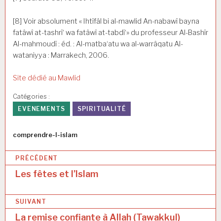
[8] Voir absolument « Ihtîfâl bi al-mawlid An-nabawî bayna
fatâwî at-tashrî‘ wa fatâwî at-tabdî‘» du professeur Al-Bashîr
Al-mahmoudî : éd. : Al-matba‘atu wa al-warrâqatu Al-
wataniyya : Marrakech, 2006.
Site dédié au Mawlid
Catégories :
EVENEMENTS
SPIRITUALITÉ
Auteur
comprendre-l-islam
N
PRÉCÉDENT
a
Les fêtes et l’Islam
v
SUIVANT
i
La remise confiante à Allah (Tawakkul)