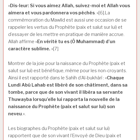
«
Dis-leur: Si vous aimez Allah, suivez-moi et Allah vous
aimera et vous pardonnera vos péchés
. »[6].La
commémoration du Mawlid est aussi une occasion de se
rappeler les vertus du Prophète (paix et salut sur lui) et
d’essayer de les mettre en pratique de manière accrue.
Allah affirme «
En vérité tu es (Ô Muhammad) d’un
caractère sublime.
»[7]
Montrer de la joie pour la naissance du Prophète (paix et
salut sur lui) est bénéfique, même pour les non-croyants.
Ainsi il est rapporté dans le Sahîh d’Al-bukhârî : «
Chaque
Lundi Abû Lahab est libéré de son châtiment, dans sa
tombe, parce que de son vivant il libéra sa servante
Thuwayba lorsqu’elle lui rapporta la nouvelle de la
naissance du Prophète (paix et salut sur lui) son
neveu
.».
Les biographes du Prophète (paix et salut sur lui)
rapportent que de son vivant l’Envoyé de Dieu (paix et