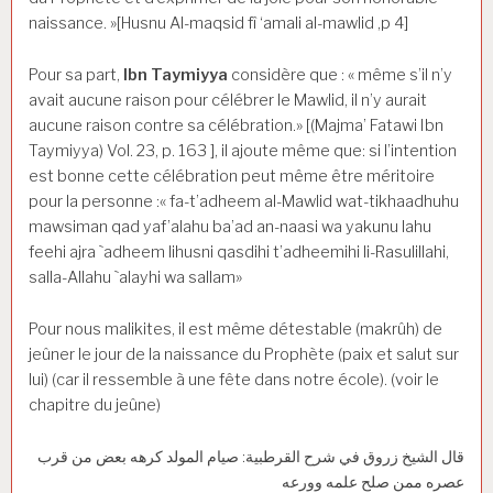
naissance. »[Husnu Al-maqsid fî ‘amali al-mawlid ,p 4]
Pour sa part,
Ibn Taymiyya
considère que : « même s’il n’y
avait aucune raison pour célébrer le Mawlid, il n’y aurait
aucune raison contre sa célébration.» [(Majma’ Fatawi Ibn
Taymiyya) Vol. 23, p. 163 ], il ajoute même que: si l’intention
est bonne cette célébration peut même être méritoire
pour la personne :« fa-t’adheem al-Mawlid wat-tikhaadhuhu
mawsiman qad yaf’alahu ba’ad an-naasi wa yakunu lahu
feehi ajra `adheem lihusni qasdihi t’adheemihi li-Rasulillahi,
salla-Allahu `alayhi wa sallam»
Pour nous malikites, il est même détestable (makrûh) de
jeûner le jour de la naissance du Prophète (paix et salut sur
lui) (car il ressemble à une fête dans notre école). (voir le
chapitre du jeûne)
قال الشيخ زروق في شرح القرطبية: صيام المولد كرهه بعض من قرب
عصره ممن صلح علمه وورعه