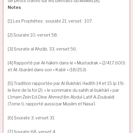
de petits traités sur les bienfaits du Mawlid.[8]
Notes
[1] Les Prophètes : sourate 21, verset : 107.
[2] Sourate 10, verset 58.
[3] Sourate al Ahzâb, 33, verset 56.
[4] Rapporté par Al-hâkim dans le « Mustadrak » (2/417,600)
et At-tbarânî dans son « Kabîr » (18/253).
[5] Tradition rapportée par Al-Bukhârî, Hadîth 14 et 15 (p 19) :
le livre de la foi (2): « le sommaire du sahih al-bukhârî » par
L’Imam Zein Ed-Dine Ahmed ibn Abdul-Latif A-Zoubaidi
(Tome I), rapporté aussi par Muslim et Nasa’î.
[6] Sourate 3, verset 31.
[7] Sourate 68, verset 4.