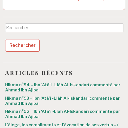
g
a
t
Rechercher :
i
o
n
d
e
Articles récents
l
’
Hikma n°94 – Ibn ‘Atâ’i -Llâh Al-Iskandarî commenté par
Ahmad Ibn Ajiba
a
Hikma n°93 – Ibn ‘Atâ’i -Llâh Al-Iskandarî commenté par
r
Ahmad Ibn Ajiba
Hikma n°92 – Ibn ‘Atâ’i -Llâh Al-Iskandarî commenté par
t
Ahmad Ibn Ajiba
i
L’éloge, les compliments et l’évocation de ses vertus – (