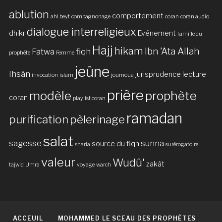
ablution
comportement
ahl beyt
compagnonage
coran
coran audio
dialogue interreligieux
dhikr
Evénement
famille du
Hajj
hikam
Ibn 'Ata Allah
Fatwa
fiqh
prophète
Femme
jeûne
Ihsân
jurisprudence
lecture
invocation
islam
joumoua
prière
modèle
prophète
coran
playlist coran
ramadan
purification
pèlerinage
salat
sagesse
sunna
source du fiqh
sharia
surérogatoire
valeur
Wudû'
zakât
tajwid
Umra
voyage
warch
ACCEUIL
MOHAMMED LE SCEAU DES PROPHÈTES