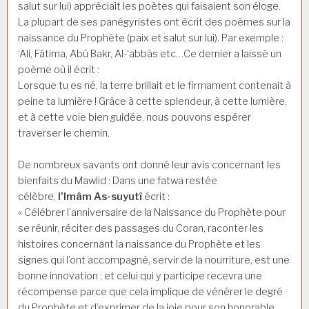
salut sur lui) appréciait les poètes qui faisaient son éloge.
La plupart de ses panégyristes ont écrit des poèmes sur la
naissance du Prophète (paix et salut sur lui). Par exemple :
‘Ali, Fâtima, Abû Bakr, Al-‘abbâs etc…Ce dernier a laissé un
poème où il écrit :
Lorsque tu es né, la terre brillait et le firmament contenait à
peine ta lumière ! Grâce à cette splendeur, à cette lumière,
et à cette voie bien guidée, nous pouvons espérer
traverser le chemin.
De nombreux savants ont donné leur avis concernant les
bienfaits du Mawlid : Dans une fatwa restée
célèbre,
l’Imâm As-suyutî
écrit :
« Célébrer l’anniversaire de la Naissance du Prophète pour
se réunir, réciter des passages du Coran, raconter les
histoires concernant la naissance du Prophète et les
signes qui l’ont accompagné, servir de la nourriture, est une
bonne innovation ; et celui qui y participe recevra une
récompense parce que cela implique de vénérer le degré
du Prophète et d’exprimer de la joie pour son honorable