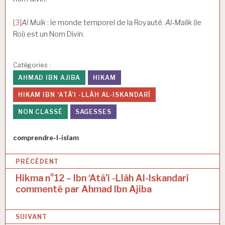
[3]
Al Mulk
: le monde temporel de la Royauté.
Al-Malik
(le
Roi) est un Nom Divin.
Catégories :
AHMAD IBN AJIBA
HIKAM
HIKAM IBN ‘ATÂ’I -LLÂH AL-ISKANDARÎ
NON CLASSÉ
SAGESSES
Auteur
comprendre-l-islam
N
PRÉCÉDENT
a
Hikma n°12 – Ibn ‘Atâ’i -Llâh Al-Iskandarî
commenté par Ahmad Ibn Ajiba
v
i
SUIVANT