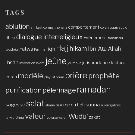
TAGS
ablution
comportement
ahl beyt
compagnonage
coran
coran audio
dialogue interreligieux
dhikr
Evénement
famille du
Hajj
hikam
Ibn 'Ata Allah
Fatwa
fiqh
prophète
Femme
jeûne
Ihsân
jurisprudence
lecture
invocation
islam
joumoua
prière
modèle
prophète
coran
playlist coran
ramadan
purification
pèlerinage
salat
sagesse
sunna
source du fiqh
sharia
surérogatoire
valeur
Wudû'
zakât
tajwid
Umra
voyage
warch