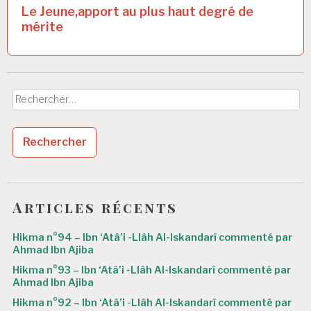
g
Le Jeune,apport au plus haut degré de
a
mérite
t
i
o
Rechercher :
n
d
e
l
’
Articles récents
a
Hikma n°94 – Ibn ‘Atâ’i -Llâh Al-Iskandarî commenté par
r
Ahmad Ibn Ajiba
Hikma n°93 – Ibn ‘Atâ’i -Llâh Al-Iskandarî commenté par
t
Ahmad Ibn Ajiba
i
Hikma n°92 – Ibn ‘Atâ’i -Llâh Al-Iskandarî commenté par