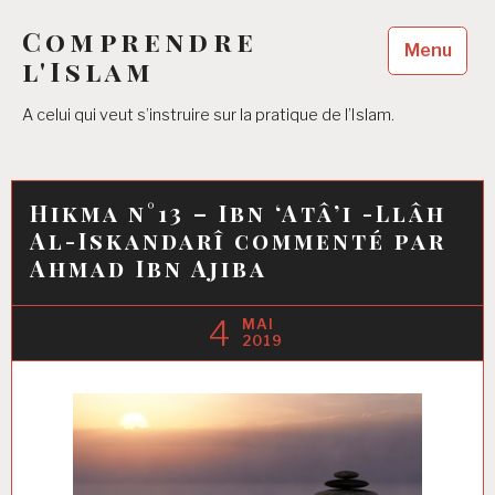
Accéder
Comprendre
au
Menu
contenu
l'Islam
principal
A celui qui veut s’instruire sur la pratique de l’Islam.
Hikma n°13 – Ibn ‘Atâ’i -Llâh
Al-Iskandarî commenté par
Ahmad Ibn Ajiba
4
MAI
2019