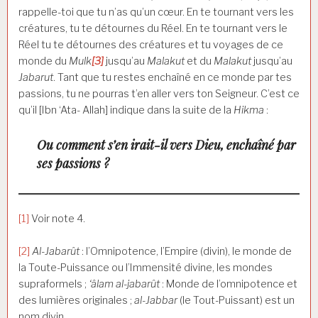
rappelle-toi que tu n’as qu’un cœur. En te tournant vers les
créatures, tu te détournes du Réel. En te tournant vers le
Réel tu te détournes des créatures et tu voyages de ce
monde du
Mulk
[3]
jusqu’au
Malakut
et du
Malakut
jusqu’au
Jabarut
. Tant que tu restes enchaîné en ce monde par tes
passions, tu ne pourras t’en aller vers ton Seigneur. C’est ce
qu’il [Ibn ‘Ata- Allah] indique dans la suite de la
Hikma
:
Ou comment s’en irait-il vers Dieu, enchaîné par
ses passions ?
[1]
Voir note 4.
[2]
Al-Jabarût
: l’Omnipotence, l’Empire (divin), le monde de
la Toute-Puissance ou l’Immensité divine, les mondes
supraformels ;
‘âlam al-jabarût
: Monde de l’omnipotence et
des lumières originales ;
al-Jabbar
(le Tout-Puissant) est un
nom divin.