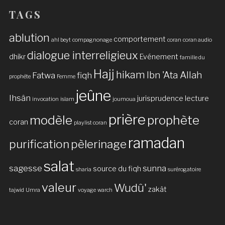
TAGS
ablution
comportement
ahl beyt
compagnonage
coran
coran audio
dialogue interreligieux
dhikr
Evénement
famille du
Hajj
hikam
Ibn 'Ata Allah
Fatwa
fiqh
prophète
Femme
jeûne
Ihsân
jurisprudence
lecture
invocation
islam
joumoua
prière
modèle
prophète
coran
playlist coran
ramadan
purification
pèlerinage
salat
sagesse
sunna
source du fiqh
sharia
surérogatoire
valeur
Wudû'
zakât
tajwid
Umra
voyage
warch