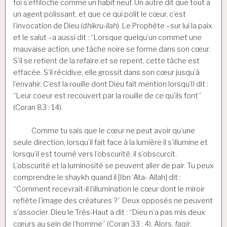
foi s’effiloche comme un habit neuf. Un autre dit que tout a
un agent polissant, et que ce qui polit le cœur, c’est
l’invocation de Dieu (
dhikru-llah
). Le Prophète –sur lui la paix
et le salut –a aussi dit : “Lorsque quelqu’un commet une
mauvaise action, une tâche noire se forme dans son cœur.
S’il se retient de la refaire et se repent, cette tâche est
effacée. S’il récidive, elle grossit dans son cœur jusqu’à
l’envahir. C’est la rouille dont Dieu fait mention lorsqu’Il dit :
“Leur coeur est recouvert par la rouille de ce qu’ils font”
(Coran 83 : 14).
Comme tu sais que le cœur ne peut avoir qu’une
seule direction, lorsqu’il fait face à la lumière il s’illumine et
lorsqu’il est tourné vers l’obscurité, il s’obscurcit.
L’obscurité et la luminosité se peuvent aller de pair. Tu peux
comprendre le shaykh quand il [Ibn ‘Ata- Allah] dit :
“Comment recevrait-il l’illumination le cœur dont le miroir
reflète l’image des créatures ?” Deux opposés ne peuvent
s’associer. Dieu le Très-Haut a dit : “Dieu n’a pas mis deux
cœurs au sein de l’homme” (Coran 33 : 4). Alors,
faqir
,