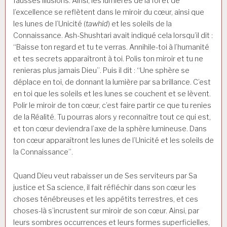
fausses illusions. Ainsi, les lumières de la foi et de
l’excellence se reflètent dans le miroir du cœur, ainsi que
les lunes de l’Unicité (
tawhid
) et les soleils de la
Connaissance. Ash-Shushtari avait indiqué cela lorsqu’il dit :
“Baisse ton regard et tu te verras. Annihile-toi à l’humanité
et tes secrets apparaîtront à toi. Polis ton miroir et tu ne
renieras plus jamais Dieu”. Puis il dit : “Une sphère se
déplace en toi, de donnant la lumière par sa brillance. C’est
en toi que les soleils et les lunes se couchent et se lèvent.
Polir le miroir de ton cœur, c’est faire partir ce que tu renies
de la Réalité. Tu pourras alors y reconnaître tout ce qui est,
et ton cœur deviendra l’axe de la sphère lumineuse. Dans
ton cœur apparaîtront les lunes de l’Unicité et les soleils de
la Connaissance”.
Quand Dieu veut rabaisser un de Ses serviteurs par Sa
justice et Sa science, il fait réfléchir dans son cœur les
choses ténébreuses et les appétits terrestres, et ces
choses-là s’incrustent sur miroir de son cœur. Ainsi, par
leurs sombres occurrences et leurs formes superficielles,