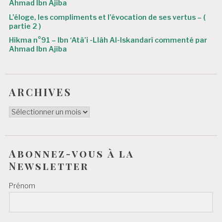
Ahmad Ibn Ajiba
c
L’éloge, les compliments et l’évocation de ses vertus – (
l
partie 2 )
e
Hikma n°91 – Ibn ‘Atâ’i -Llâh Al-Iskandarî commenté par
Ahmad Ibn Ajiba
ARCHIVES
ARCHIVES
Abonnez-vous à la
Newsletter
Prénom