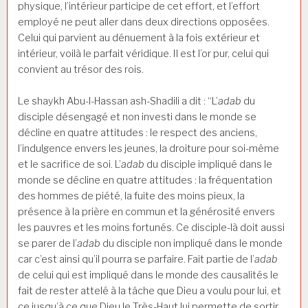
physique, l’intérieur participe de cet effort, et l’effort
employé ne peut aller dans deux directions opposées.
Celui qui parvient au dénuement à la fois extérieur et
intérieur, voilà le parfait véridique. Il est l’or pur, celui qui
convient au trésor des rois.
Le shaykh Abu-l-Hassan ash-Shadili a dit : “L’
adab
du
disciple désengagé et non investi dans le monde se
décline en quatre attitudes : le respect des anciens,
l’indulgence envers les jeunes, la droiture pour soi-même
et le sacrifice de soi. L’
adab
du disciple impliqué dans le
monde se décline en quatre attitudes : la fréquentation
des hommes de piété, la fuite des moins pieux, la
présence à la prière en commun et la générosité envers
les pauvres et les moins fortunés. Ce disciple-là doit aussi
se parer de l’
adab
du disciple non impliqué dans le monde
car c’est ainsi qu’il pourra se parfaire. Fait partie de l’
adab
de celui qui est impliqué dans le monde des causalités le
fait de rester attelé à la tâche que Dieu a voulu pour lui, et
ce jusqu’à ce que Dieu le Très-Haut lui permette de sortir