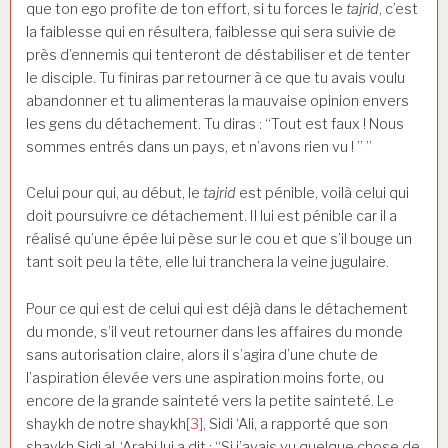
que ton ego profite de ton effort, si tu forces le
tajrid
, c’est
la faiblesse qui en résultera, faiblesse qui sera suivie de
près d’ennemis qui tenteront de déstabiliser et de tenter
le disciple. Tu finiras par retourner à ce que tu avais voulu
abandonner et tu alimenteras la mauvaise opinion envers
les gens du détachement. Tu diras : “Tout est faux ! Nous
sommes entrés dans un pays, et n’avons rien vu ! ” ”
Celui pour qui, au début, le
tajrid
est pénible, voilà celui qui
doit poursuivre ce détachement. Il lui est pénible car il a
réalisé qu’une épée lui pèse sur le cou et que s’il bouge un
tant soit peu la tête, elle lui tranchera la veine jugulaire.
Pour ce qui est de celui qui est déjà dans le détachement
du monde, s’il veut retourner dans les affaires du monde
sans autorisation claire, alors il s’agira d’une chute de
l’aspiration élevée vers une aspiration moins forte, ou
encore de la grande sainteté vers la petite sainteté. Le
shaykh de notre shaykh
[3]
, Sidi ‘Ali, a rapporté que son
shaykh Sidi al-‘Arabi lui a dit : “Si j’avais vu quelque chose de