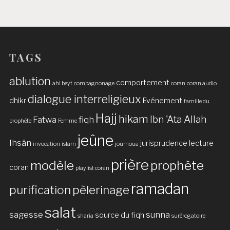
TAGS
ablution
comportement
ahl beyt
compagnonage
coran
coran audio
dialogue interreligieux
dhikr
Evénement
famille du
Hajj
hikam
Ibn 'Ata Allah
Fatwa
fiqh
prophète
Femme
jeûne
Ihsân
jurisprudence
lecture
invocation
islam
joumoua
prière
modèle
prophète
coran
playlist coran
ramadan
purification
pèlerinage
salat
sagesse
sunna
source du fiqh
sharia
surérogatoire