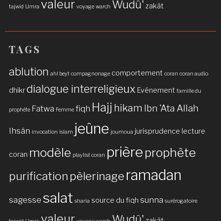
valeur
Wudû'
zakât
tajwid
Umra
voyage
warch
TAGS
ablution
comportement
ahl beyt
compagnonage
coran
coran audio
dialogue interreligieux
dhikr
Evénement
famille du
Hajj
hikam
Ibn 'Ata Allah
Fatwa
fiqh
prophète
Femme
jeûne
Ihsân
jurisprudence
lecture
invocation
islam
joumoua
prière
modèle
prophète
coran
playlist coran
ramadan
purification
pèlerinage
salat
sagesse
sunna
source du fiqh
sharia
surérogatoire
valeur
Wudû'
zakât