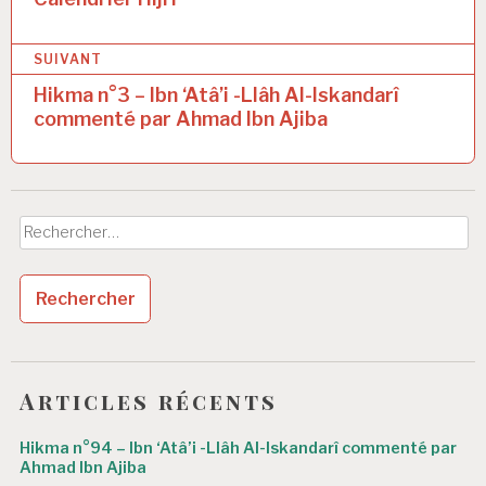
v
SUIVANT
i
Hikma n°3 – Ibn ‘Atâ’i -Llâh Al-Iskandarî
g
commenté par Ahmad Ibn Ajiba
a
t
i
Rechercher :
o
n
d
e
l
Articles récents
’
Hikma n°94 – Ibn ‘Atâ’i -Llâh Al-Iskandarî commenté par
a
Ahmad Ibn Ajiba