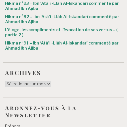
r
Hikma n°93 – Ibn ‘Atâ’i -Llâh Al-Iskandarî commenté par
Ahmad Ibn Ajiba
t
Hikma n°92 – Ibn ‘Atâ’i -Llâh Al-Iskandarî commenté par
i
Ahmad Ibn Ajiba
c
L’éloge, les compliments et l’évocation de ses vertus – (
partie 2 )
l
Hikma n°91 – Ibn ‘Atâ’i -Llâh Al-Iskandarî commenté par
e
Ahmad Ibn Ajiba
ARCHIVES
ARCHIVES
Abonnez-vous à la
Newsletter
Prénom