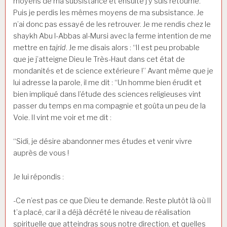
moyens de ma subsistance et ensuite j’y suis retourné.
Puis je perdis les mêmes moyens de ma subsistance. Je
n’ai donc pas essayé de les retrouver. Je me rendis chez le
shaykh Abu l-Abbas al-Mursi avec la ferme intention de me
mettre en
tajrid
. Je me disais alors : “Il est peu probable
que je j’atteigne Dieu le Très-Haut dans cet état de
mondanités et de science extérieure !” Avant même que je
lui adresse la parole, il me dit : “Un homme bien érudit et
bien impliqué dans l’étude des sciences religieuses vint
passer du temps en ma compagnie et goûta un peu de la
Voie. Il vint me voir et me dit :
“Sidi, je désire abandonner mes études et venir vivre
auprès de vous !
Je lui répondis :
-Ce n’est pas ce que Dieu te demande. Reste plutôt là où Il
t’a placé, car il a déjà décrété le niveau de réalisation
spirituelle que atteindras sous notre direction, et quelles