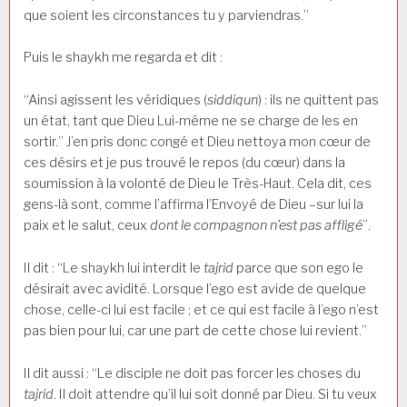
que soient les circonstances tu y parviendras.”
Puis le shaykh me regarda et dit :
“Ainsi agissent les véridiques (
siddiqun
) : ils ne quittent pas
un état, tant que Dieu Lui-même ne se charge de les en
sortir.” J’en pris donc congé et Dieu nettoya mon cœur de
ces désirs et je pus trouvé le repos (du cœur) dans la
soumission à la volonté de Dieu le Très-Haut. Cela dit, ces
gens-là sont, comme l’affirma l’Envoyé de Dieu –sur lui la
paix et le salut, ceux
dont le compagnon n’est pas affligé
”.
Il dit : “Le shaykh lui interdit le
tajrid
parce que son ego le
désirait avec avidité. Lorsque l’ego est avide de quelque
chose, celle-ci lui est facile ; et ce qui est facile à l’ego n’est
pas bien pour lui, car une part de cette chose lui revient.”
Il dit aussi : “Le disciple ne doit pas forcer les choses du
tajrid
. Il doit attendre qu’il lui soit donné par Dieu. Si tu veux