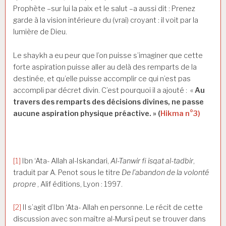
Prophète –sur lui la paix et le salut –a aussi dit : Prenez
garde à la vision intérieure du (vrai) croyant : il voit par la
lumière de Dieu.
Le shaykh a eu peur que l’on puisse s’imaginer que cette
forte aspiration puisse aller au delà des remparts de la
destinée, et qu’elle puisse accomplir ce qui n’est pas
accompli par décret divin. C’est pourquoi il a ajouté : «
Au
travers des remparts des décisions divines, ne passe
aucune aspiration physique préactive. » (
Hikma n°3)
[1]
Ibn ‘Ata- Allah al-Iskandari,
Al-Tanwir fi isqat al-tadbir
,
traduit par A. Penot sous le titre
De l’abandon de la volonté
propre
, Alif éditions, Lyon : 1997.
[2]
Il s’agit d’Ibn ‘Ata- Allah en personne. Le récit de cette
discussion avec son maître al-Mursî peut se trouver dans