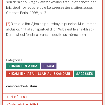
son dernier ouvrage
Lata’if al-minan
, traduit et annoté par
Eric Geoffroy sous le titre
La sagesse des maîtres soufis
,
Grasset, Paris : 1998, p.131.
[3]
Bien que Ibn ‘Ajiba ait pour shaykh principal Muhummad
al-Buzidi, l’initiateur spirituel d’Ibn ‘Ajiba est le shaykh ad-
Darqawi, qui fonda la branche soufie du même nom.
Catégories :
AHMAD IBN AJIBA
HIKAM
HIKAM IBN ‘ATÂ’I -LLÂH AL-ISKANDARÎ
SAGESSES
Auteur
comprendre-l-islam
N
PRÉCÉDENT
a
Calendrier Hijri