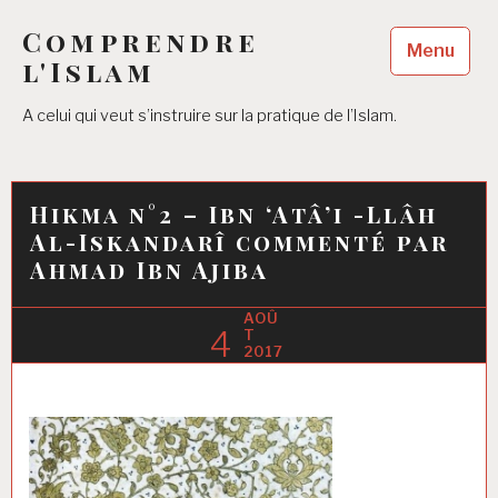
Accéder
Comprendre
au
Menu
contenu
l'Islam
principal
A celui qui veut s’instruire sur la pratique de l’Islam.
Hikma n°2 – Ibn ‘Atâ’i -Llâh
Al-Iskandarî commenté par
Ahmad Ibn Ajiba
AOÛ
4
T
2017