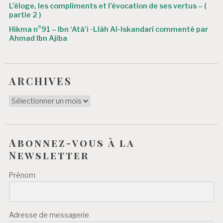
L’éloge, les compliments et l’évocation de ses vertus – (
l
partie 2 )
e
Hikma n°91 – Ibn ‘Atâ’i -Llâh Al-Iskandarî commenté par
Ahmad Ibn Ajiba
ARCHIVES
ARCHIVES
Abonnez-vous à la
Newsletter
Prénom
Adresse de messagerie