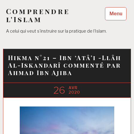
Accéder
Comprendre
au
Menu
contenu
l'Islam
principal
A celui qui veut s’instruire sur la pratique de l’Islam.
Hikma n°21 – Ibn ‘Atâ’i -Llâh
Al-Iskandarî commenté par
Ahmad Ibn Ajiba
26
AVR
2020