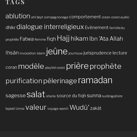
TAGS
ablution
comportement
ahl beyt
compagnonage
coran
coran audio
dialogue interreligieux
dhikr
Evénement
famille du
Hajj
hikam
Ibn 'Ata Allah
Fatwa
fiqh
prophète
Femme
jeûne
Ihsân
jurisprudence
lecture
invocation
islam
joumoua
prière
modèle
prophète
coran
playlist coran
ramadan
purification
pèlerinage
salat
sagesse
sunna
source du fiqh
sharia
surérogatoire
valeur
Wudû'
zakât
tajwid
Umra
voyage
warch