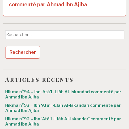
a
commenté par Ahmad Ibn Ajiba
t
i
o
Rechercher :
n
d
e
l
’
Articles récents
a
Hikma n°94 – Ibn ‘Atâ’i -Llâh Al-Iskandarî commenté par
r
Ahmad Ibn Ajiba
Hikma n°93 – Ibn ‘Atâ’i -Llâh Al-Iskandarî commenté par
t
Ahmad Ibn Ajiba
i
Hikma n°92 – Ibn ‘Atâ’i -Llâh Al-Iskandarî commenté par
Ahmad Ibn Ajiba
c