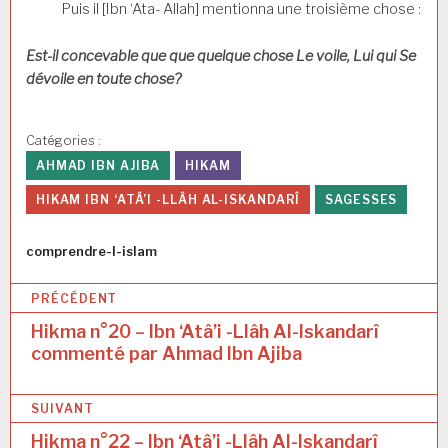
Puis il [Ibn ‘Ata- Allah] mentionna une troisième chose :
Est-il concevable que que quelque chose Le voile, Lui qui Se
dévoile en toute chose?
Catégories :
AHMAD IBN AJIBA
HIKAM
HIKAM IBN ‘ATÂ’I -LLÂH AL-ISKANDARÎ
SAGESSES
Auteur
comprendre-l-islam
N
PRÉCÉDENT
a
Hikma n°20 – Ibn ‘Atâ’i -Llâh Al-Iskandarî
commenté par Ahmad Ibn Ajiba
v
i
SUIVANT
g
Hikma n°22 – Ibn ‘Atâ’i -Llâh Al-Iskandarî