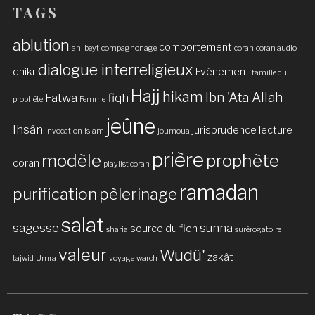
TAGS
ablution
comportement
ahl beyt
compagnonage
coran
coran audio
dialogue interreligieux
dhikr
Evénement
famille du
Hajj
hikam
Ibn 'Ata Allah
Fatwa
fiqh
prophète
Femme
jeûne
Ihsân
jurisprudence
lecture
invocation
islam
joumoua
prière
modèle
prophète
coran
playlist coran
ramadan
purification
pèlerinage
salat
sagesse
sunna
source du fiqh
sharia
surérogatoire
valeur
Wudû'
zakât
tajwid
Umra
voyage
warch