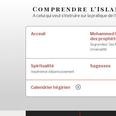
Accéder
Comprendre l'Isl
au
A celui qui veut s’instruire sur la pratique de l’
contenu
principal
Rechercher :
Mohammed l
Acceuil
des prophèt
Sa grandeur, Ses M
Universalité
Spiritualité
Sagesses
l’expérience d’épanouissement
Calendrier hégirien
ouvrir
le
sous-
menu