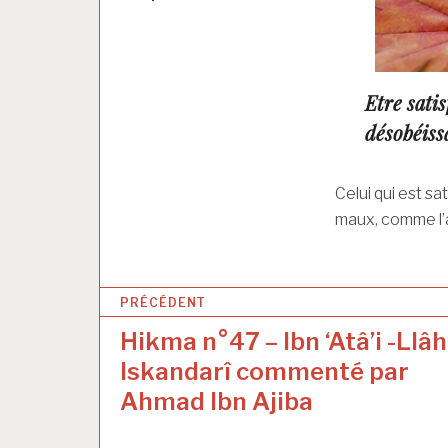
Etre satis
désobéiss
Celui qui est s
maux, comme l’a 
N
PRÉCÉDENT
a
Hikma n°47 – Ibn ‘Atâ’i -Llâh
v
Iskandarî commenté par
i
Ahmad Ibn Ajiba
g