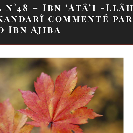
 n°48 – Ibn ‘Atâ’i -Llâ
kandarî commenté pa
 Ibn Ajiba