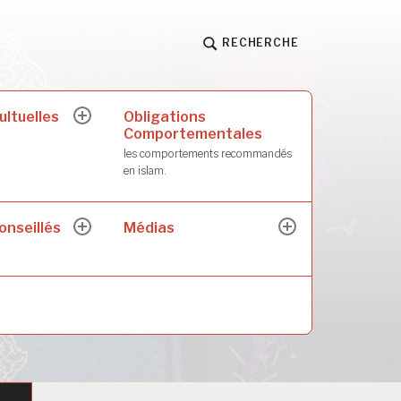
RECHERCHE
ultuelles
Obligations
ouvrir
Comportementales
le
sous-
les comportements recommandés
menu
en islam.
onseillés
Médias
ouvrir
ouvrir
le
le
sous-
sous-
menu
menu