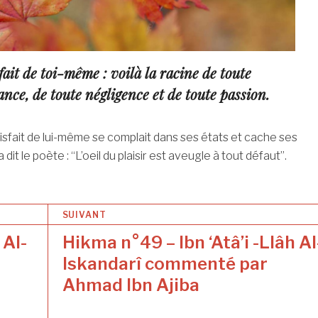
fait de toi-même : voilà la racine de toute
ance, de toute négligence et de toute passion.
atisfait de lui-même se complait dans ses états et cache ses
dit le poète : “L’oeil du plaisir est aveugle à tout défaut”.
SUIVANT
 Al-
Hikma n°49 – Ibn ‘Atâ’i -Llâh Al
Iskandarî commenté par
Ahmad Ibn Ajiba