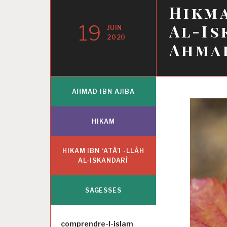
Hikma
19
Al-Is
JUIN
2020
Ahmad
AHMAD IBN AJIBA
HIKAM
HIKAM IBN ‘ATÂ’I -LLÂH
AL-ISKANDARÎ
SAGESSES
Auteur
comprendre-l-islam