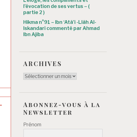
L’éloge, les compliments et
l’évocation de ses vertus – (
partie 2 )
Hikma n°91 – Ibn ‘Atâ’i -Llâh Al-
Iskandarî commenté par Ahmad
Ibn Ajiba
ARCHIVES
ARCHIVES
-
Abonnez-vous à la
Newsletter
Prénom