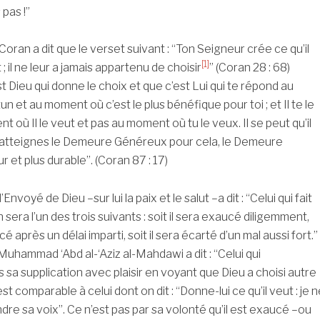
pas !”
oran a dit que le verset suivant : “Ton Seigneur crée ce qu’il
[1]
t ; il ne leur a jamais appartenu de choisir
” (Coran 28 : 68)
st Dieu qui donne le choix et que c’est Lui qui te répond au
 et au moment où c’est le plus bénéfique pour toi ; et Il te le
où Il le veut et pas au moment où tu le veux. Il se peut qu’il
 atteignes le Demeure Généreux pour cela, le Demeure
ur et plus durable”. (Coran 87 : 17)
’Envoyé de Dieu –sur lui la paix et le salut –a dit : “Celui qui fait
 sera l’un des trois suivants : soit il sera exaucé diligemment,
cé après un délai imparti, soit il sera écarté d’un mal aussi fort.”
uhammad ‘Abd al-‘Aziz al-Mahdawi a dit : “Celui qui
 sa supplication avec plaisir en voyant que Dieu a choisi autre
est comparable à celui dont on dit : “Donne-lui ce qu’il veut : je n
dre sa voix”. Ce n’est pas par sa volonté qu’il est exaucé –ou