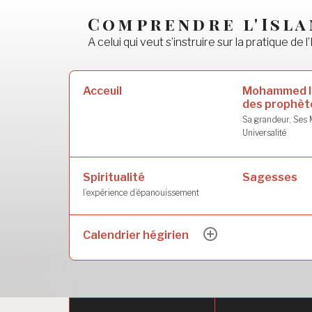
Accéder
Comprendre l'Isl
au
A celui qui veut s’instruire sur la pratique de l’
contenu
principal
Rechercher :
Mohammed l
Acceuil
des prophèt
Sa grandeur, Ses M
Universalité
Spiritualité
Sagesses
l’expérience d’épanouissement
Calendrier hégirien
ouvrir
le
sous-
menu