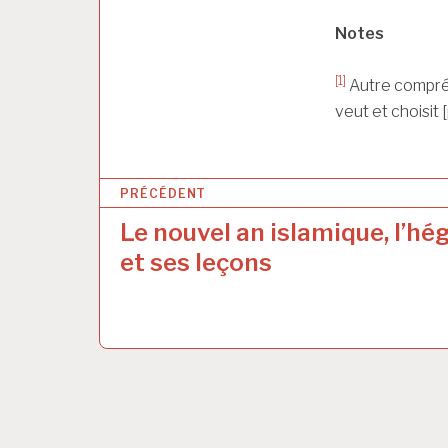
Notes
[1]
Autre compréh
veut et choisit 
N
PRÉCÉDENT
a
Le nouvel an islamique, l’hé
v
et ses leçons
i
g
a
t
i