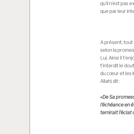
qu’il n’est pas 
que par leur int
A présent, tout 
selon la promess
Lui. Ainsi Il t’e
t’interdit le dou
du cœur et les l
Allah) dit :
«De Sa promesse
l’échéance en ét
ternirait l’écla