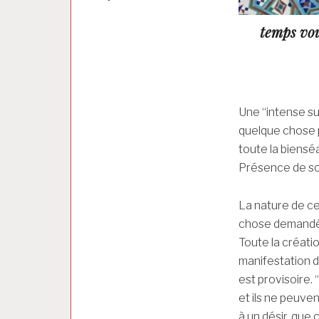
temps vou
Une “intense sup
quelque chose p
toute la bienséa
Présence de so
La nature de ce
chose demandée
Toute la créatio
manifestation 
est provisoire. 
et ils ne peuven
à un désir, que 