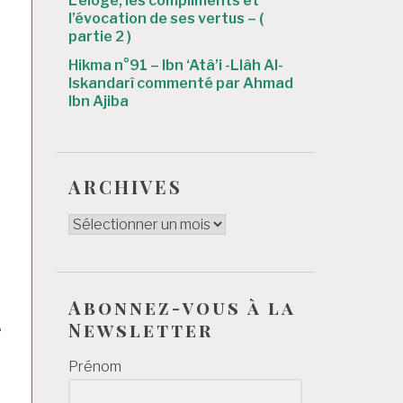
L’éloge, les compliments et
l’évocation de ses vertus – (
partie 2 )
Hikma n°91 – Ibn ‘Atâ’i -Llâh Al-
Iskandarî commenté par Ahmad
Ibn Ajiba
ARCHIVES
ARCHIVES
Abonnez-vous à la
Newsletter
e
Prénom