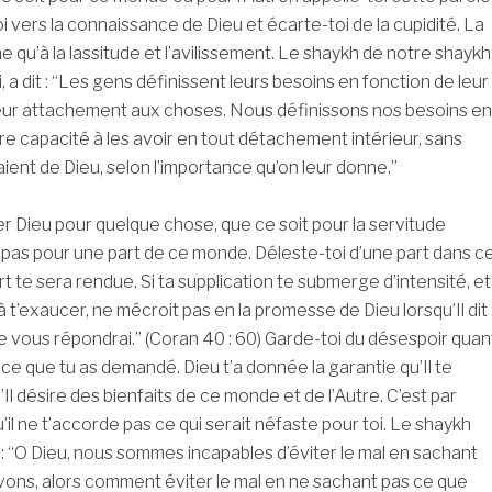
i vers la connaissance de Dieu et écarte-toi de la cupidité. La
 qu’à la lassitude et l’avilissement. Le shaykh de notre shaykh
, a dit : “Les gens définissent leurs besoins en fonction de leur
leur attachement aux choses. Nous définissons nos besoins en
re capacité à les avoir en tout détachement intérieur, sans
raient de Dieu, selon l’importance qu’on leur donne.”
ier Dieu pour quelque chose, que ce soit pour la servitude
 pas pour une part de ce monde. Déleste-toi d’une part dans c
t te sera rendue. Si ta supplication te submerge d’intensité, et
 t’exaucer, ne mécroit pas en la promesse de Dieu lorsqu’Il dit 
e vous répondrai.” (Coran 40 : 60) Garde-toi du désespoir quan
 ce que tu as demandé. Dieu t’a donnée la garantie qu’Il te
Il désire des bienfaits de ce monde et de l’Autre. C’est par
’il ne t’accorde pas ce qui serait néfaste pour toi. Le shaykh
t : “O Dieu, nous sommes incapables d’éviter le mal en sachant
ons, alors comment éviter le mal en ne sachant pas ce que