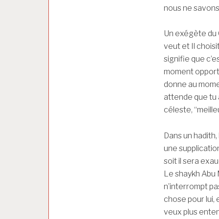
nous ne savons 
Un exégète du C
veut et Il choisi
signifie que c’e
moment opportun
donne au moment 
attende que tu
céleste, “meille
Dans un hadith, l
une supplication
soit il sera exau
Le shaykh Abu M
n’interrompt pas
chose pour lui, 
veux plus enten