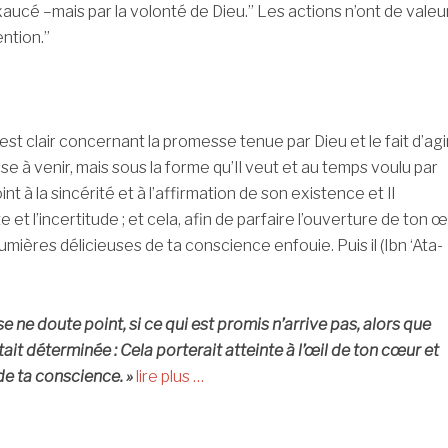
exaucé –mais par la volonté de Dieu.” Les actions n’ont de valeu
ention.”
est clair concernant la promesse tenue par Dieu et le fait d’agi
e à venir, mais sous la forme qu’Il veut et au temps voulu par
njoint à la sincérité et à l’affirmation de son existence et Il
te et l’incertitude ; et cela, afin de parfaire l’ouverture de ton œi
umières délicieuses de ta conscience enfouie. Puis il (Ibn ‘Ata-
 ne doute point, si ce qui est promis n’arrive pas, alors que
ait déterminée : Cela porterait atteinte à l’œil de ton cœur et
t de ta conscience. »
lire plus …