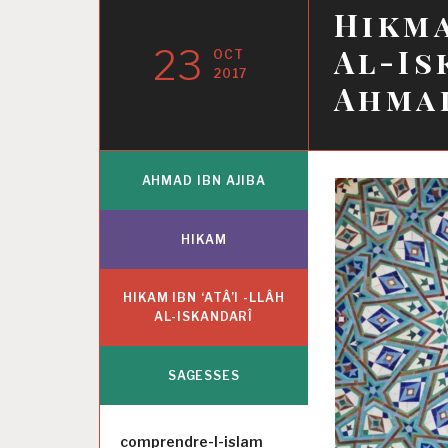
Hikma
23
Al-Is
OCT
2017
Ahmad
AHMAD IBN AJIBA
HIKAM
HIKAM IBN ‘ATÂ’I -LLÂH
AL-ISKANDARÎ
SAGESSES
Auteur
comprendre-l-islam