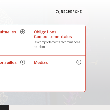
RECHERCHE
ultuelles
Obligations
ouvrir
Comportementales
le
sous-
les comportements recommandés
menu
en islam.
onseillés
Médias
ouvrir
ouvrir
le
le
sous-
sous-
menu
menu