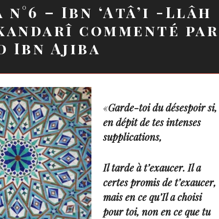
 n°6 – Ibn ‘Atâ’i -Llâh
kandarî commenté pa
 Ibn Ajiba
«
Garde-toi du désespoir si,
en dépit de tes intenses
supplications,
Il tarde à t’exaucer. Il a
certes promis de t’exaucer,
mais en ce qu’Il a choisi
pour toi, non en ce que tu