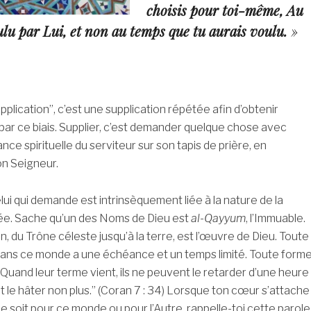
choisis pour toi-même, Au
lu par Lui, et non au temps que tu aurais voulu.
»
plication”, c’est une supplication répétée afin d’obtenir
ar ce biais. Supplier, c’est demander quelque chose avec
nce spirituelle du serviteur sur son tapis de prière, en
n Seigneur.
lui qui demande est intrinsèquement liée à la nature de la
. Sache qu’un des Noms de Dieu est
al-Qayyum
, l’Immuable.
n, du Trône céleste jusqu’à la terre, est l’œuvre de Dieu. Toute
dans ce monde a une échéance et un temps limité. Toute form
“Quand leur terme vient, ils ne peuvent le retarder d’une heure
t le hâter non plus.” (Coran 7 : 34) Lorsque ton cœur s’attache
ce soit pour ce monde ou pour l’Autre, rappelle-toi cette parole