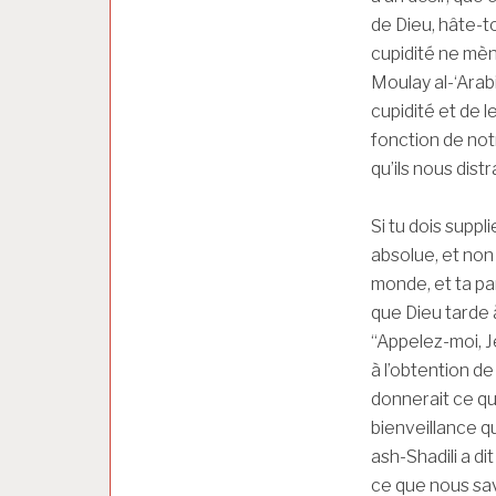
de Dieu, hâte-to
cupidité ne mène
Moulay al-‘Arabi
cupidité et de 
fonction de not
qu’ils nous dist
Si tu dois suppl
absolue, et non
monde, et ta par
que Dieu tarde à
“Appelez-moi, J
à l’obtention de
donnerait ce qu’
bienveillance qu
ash-Shadili a di
ce que nous sav