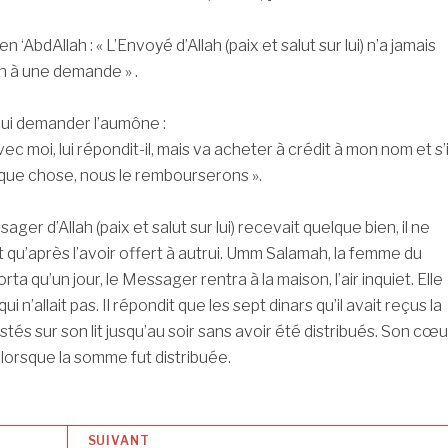
 ‘AbdAllah : « L’Envoyé d’Allah (paix et salut sur lui) n’a jamais
n à une demande » .
ui demander l’aumône :
avec moi, lui répondit-il, mais va acheter à crédit à mon nom et s’i
que chose, nous le rembourserons ».
ger d’Allah (paix et salut sur lui) recevait quelque bien, il ne
t qu’après l’avoir offert à autrui. Umm Salamah, la femme du
ta qu’un jour, le Messager rentra à la maison, l’air inquiet. Elle
i n’allait pas. Il répondit que les sept dinars qu’il avait reçus la
estés sur son lit jusqu’au soir sans avoir été distribués. Son cœu
e lorsque la somme fut distribuée.
SUIVANT