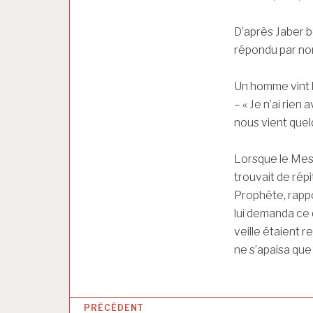
D’après Jaber ben
répondu par no
Un homme vint l
– « Je n’ai rien 
nous vient quel
Lorsque le Messa
trouvait de répi
Prophète, rappor
lui demanda ce qu
veille étaient r
ne s’apaisa qu
N
PRÉCÉDENT