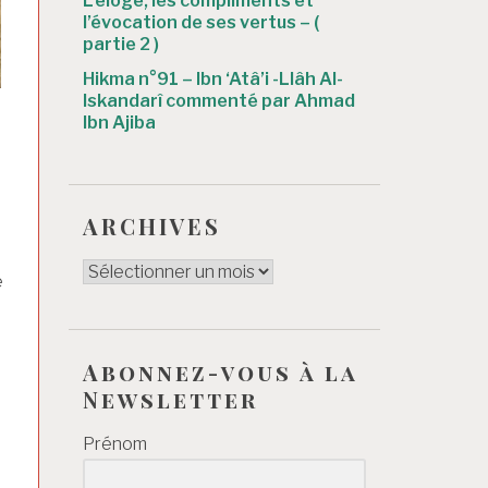
L’éloge, les compliments et
l’évocation de ses vertus – (
partie 2 )
Hikma n°91 – Ibn ‘Atâ’i -Llâh Al-
Iskandarî commenté par Ahmad
Ibn Ajiba
ARCHIVES
ARCHIVES
e
Abonnez-vous à la
Newsletter
Prénom