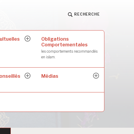
RECHERCHE
ultuelles
Obligations
ouvrir
Comportementales
le
sous-
les comportements recommandés
menu
en islam.
onseillés
Médias
ouvrir
ouvrir
le
le
sous-
sous-
menu
menu