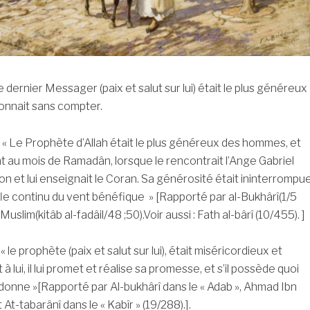
dernier Messager (paix et salut sur lui) était le plus généreux
donnait sans compter.
 : « Le Prophète d’Allah était le plus généreux des hommes, et
t au mois de Ramadân, lorsque le rencontrait l’Ange Gabriel
on et lui enseignait le Coran. Sa générosité était ininterrompu
e continu du vent bénéfique » [Rapporté par al-Bukhârî(1/5
Muslim(kitâb al-fadâil/48 ;50).Voir aussi : Fath al-bârî (10/455). ]
« le prophète (paix et salut sur lui), était miséricordieux et
à lui, il lui promet et réalise sa promesse, et s’il possède quoi
ui donne »[Rapporté par Al-bukhârî dans le « Adab », Ahmad Ibn
 At-tabarânî dans le « Kabîr » (19/288).].