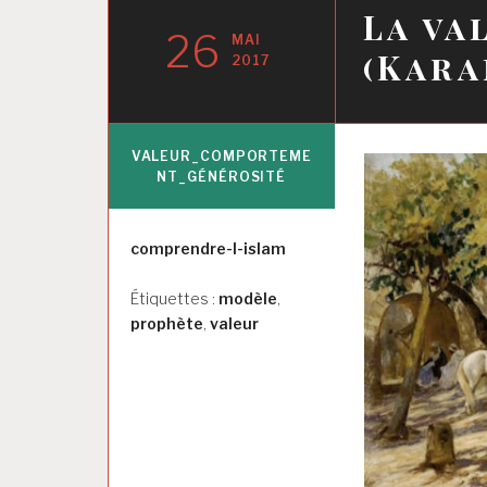
La va
26
MAI
(Kara
2017
VALEUR_COMPORTEME
NT_GÉNÉROSITÉ
Auteur
comprendre-l-islam
Étiquettes :
modèle
,
prophète
,
valeur