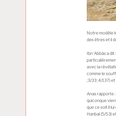
Notre modèle le 
des êtres et il 
Ibn ‘Abbâs a dit
particulièremen
avec la révélati
comme le souffl
;3/33 ;4/137) et 
Anas rapporte : 
quiconque vient 
que ce soit il l
Hanbal (5/53) et