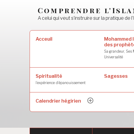
Accéder
Comprendre l'Isl
au
A celui qui veut s’instruire sur la pratique de l’
contenu
principal
Rechercher :
Mohammed l
Acceuil
des prophèt
Sa grandeur, Ses M
Universalité
Spiritualité
Sagesses
l’expérience d’épanouissement
Calendrier hégirien
ouvrir
le
sous-
menu