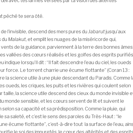
 avec tes larmes versées par ta vision des altérités
hé te sera ôté.
 de l’invisible, descend des mers pures du
Jabarut
jusqu’aux
s du
Malakut
, et emplit les nuages de la miséricorde qui,
 vents de la guidance, parviennent à la terre des bonnes âmes
 les vallées des cœurs réalisés et les golfes des esprits purifiés
 indique lorsqu’Il dit : “Il fait descendre l’eau du ciel, les oueds
eur force. Le torrent charrie une écume flottante” (Coran 13 :
re la science utile à une pluie descendant du Paradis. Comme l
les oueds, les criques, les puits et les rivières qui coulent selon
ur taille, la science utile descend des cieux du monde invisible e
du monde sensible, et les cœurs servent de lit et suivent le
 selon sa capacité et sa prédisposition. Comme la pluie, qui
 de sa saleté, et c’est le sens des paroles du Très-Haut : “le
une écume flottante”, c’est-à-dire tout la surface de l’eau, ains
 purifie le soi des impuretés, le cœur des altérités et des esprit