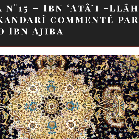
 n°15 – Ibn ‘Atâ’i -Llâ
kandarî commenté pa
 Ibn Ajiba