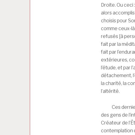
Droite. Ou ceci 
alors accomplis 
choisis pour S
comme ceux-là, 
refusés [à perso
fait par la médi
fait par l’endur
extérieures, com
l’étude, et par l
détachement, l’
la charité, la c
l’altérité.
Ces derniers p
des gens de l’i
Créateur de l’Êt
contemplation du