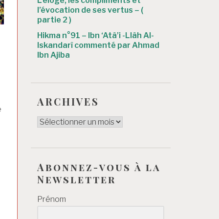
L’éloge, les compliments et
l’évocation de ses vertus – (
partie 2 )
Hikma n°91 – Ibn ‘Atâ’i -Llâh Al-
Iskandarî commenté par Ahmad
Ibn Ajiba
ARCHIVES
e
ARCHIVES
Abonnez-vous à la
Newsletter
Prénom