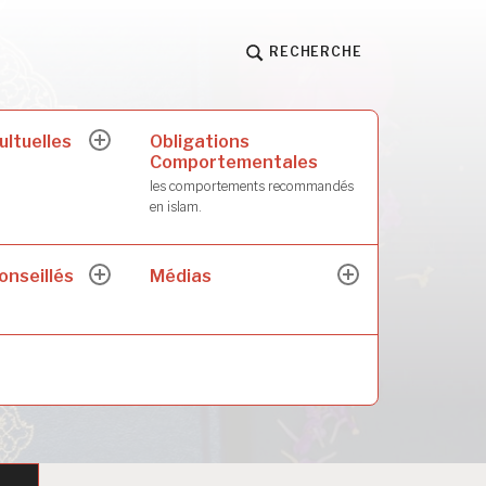
RECHERCHE
ultuelles
Obligations
ouvrir
Comportementales
le
sous-
les comportements recommandés
menu
en islam.
onseillés
Médias
ouvrir
ouvrir
le
le
sous-
sous-
menu
menu