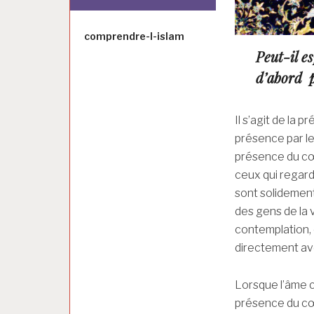
Auteur
comprendre-l-islam
Peut-il es
d’abord p
Il s’agit de la 
présence par le 
présence du cœu
ceux qui regard
sont solidement
des gens de la v
contemplation, 
directement av
Lorsque l’âme co
présence du cœu