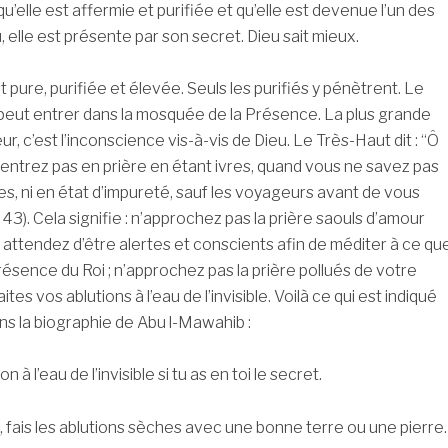
squ’elle est affermie et purifiée et qu’elle est devenue l’un des
 elle est présente par son secret. Dieu sait mieux.
pure, purifiée et élevée. Seuls les purifiés y pénètrent. Le
eut entrer dans la mosquée de la Présence. La plus grande
, c’est l’inconscience vis-à-vis de Dieu. Le Très-Haut dit : “Ô
N’entrez pas en prière en étant ivres, quand vous ne savez pas
s, ni en état d’impureté,­ sauf les voyageurs ­avant de vous
 43). Cela signifie : n’approchez pas la prière saouls d’amour
attendez d’être alertes et conscients afin de méditer à ce qu
résence du Roi ; n’approchez pas la prière pollués de votre
tes vos ablutions à l’eau de l’invisible. Voilà ce qui est indiqué
ans la biographie de Abu l-Mawahib :
à l’eau de l’invisible si tu as en toi le secret.
es ablutions sèches avec une bonne terre ou une pierre.