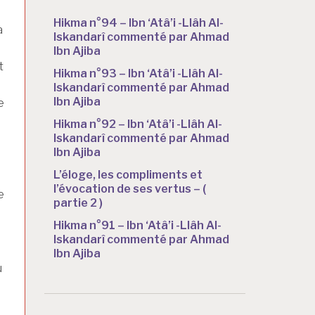
Hikma n°94 – Ibn ‘Atâ’i -Llâh Al-
a
Iskandarî commenté par Ahmad
Ibn Ajiba
t
Hikma n°93 – Ibn ‘Atâ’i -Llâh Al-
Iskandarî commenté par Ahmad
Ibn Ajiba
e
Hikma n°92 – Ibn ‘Atâ’i -Llâh Al-
Iskandarî commenté par Ahmad
Ibn Ajiba
L’éloge, les compliments et
l’évocation de ses vertus – (
e
partie 2 )
Hikma n°91 – Ibn ‘Atâ’i -Llâh Al-
Iskandarî commenté par Ahmad
Ibn Ajiba
u