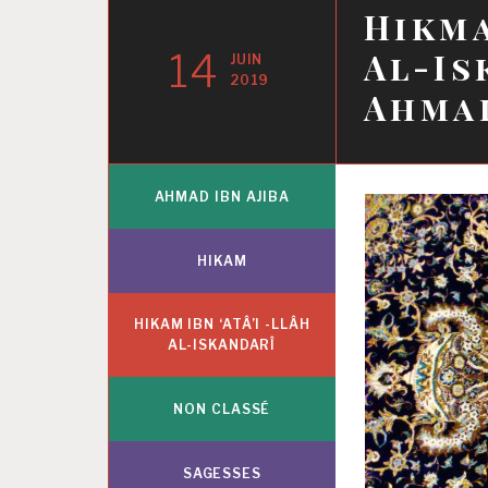
Hikma
14
Al-Is
JUIN
2019
Ahmad
AHMAD IBN AJIBA
HIKAM
HIKAM IBN ‘ATÂ’I -LLÂH
AL-ISKANDARÎ
NON CLASSÉ
SAGESSES