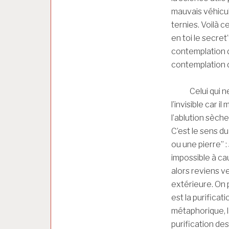
mauvais véhicul
ternies. Voilà ce 
en toi le secret
contemplation de
contemplation d
Celui qui ne co
l’invisible car i
l’ablution sèche 
C’est le sens du
ou une pierre” : s
impossible à ca
alors reviens ve
extérieure. On pe
est la purificati
métaphorique, la
purification de