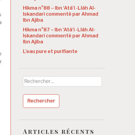
Hikma n°88 – Ibn ‘Atâ’i -Llâh Al-
Iskandarî commenté par Ahmad
s
Ibn Ajiba
a
Hikma n°87 – Ibn ‘Atâ’i -Llâh Al-
Iskandarî commenté par Ahmad
Ibn Ajiba
L’eau pure et purifiante
e
r
Rechercher :
Articles récents