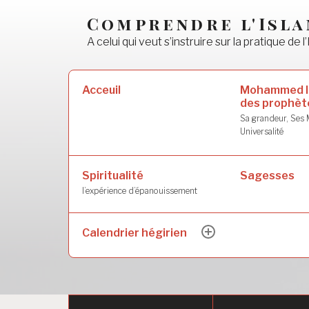
Accéder
Comprendre l'Isl
au
A celui qui veut s’instruire sur la pratique de l’
contenu
principal
Rechercher :
Mohammed l
Acceuil
des prophèt
Sa grandeur, Ses M
Universalité
Spiritualité
Sagesses
l’expérience d’épanouissement
Calendrier hégirien
ouvrir
le
sous-
menu