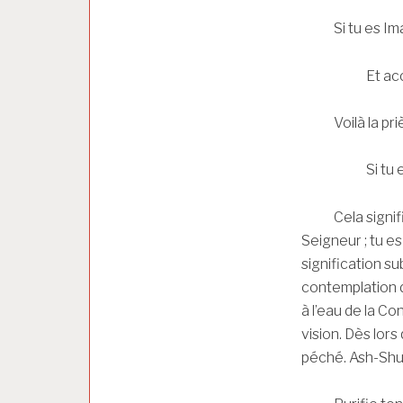
Si tu es Imam
Et accompli
Voilà la prièr
Si tu es l’un 
Cela signifie : 
Seigneur ; tu es
signification sub
contemplation du
à l’eau de la Co
vision. Dès lors 
péché. Ash-Shus