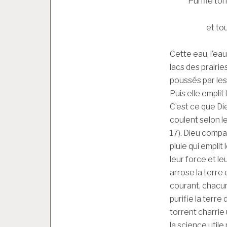
Purifie ton œil
et tout péc
Cette eau, l’eau
lacs des prairie
poussés par les
Puis elle emplit
C’est ce que Dieu
coulent selon l
17). Dieu compa
pluie qui emplit 
leur force et le
arrose la terre 
courant, chacun
purifie la terre
torrent charrie 
la science utile