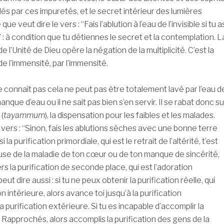
és par ces impuretés, et le secret intérieur des lumières
que veut dire le vers : “Fais l’ablution à l’eau de l’invisible si tu a
” : à condition que tu détiennes le secret et la contemplation. L
 l’Unité de Dieu opère la négation de la multiplicité. C’est la
e l’immensité, par l’immensité.
nnaît pas cela ne peut pas être totalement lavé par l’eau d
l manque d’eau ou il ne sait pas bien s’en servir. Il se rabat donc su
(
tayammum
), la dispensation pour les faibles et les malades.
 vers : “Sinon, fais les ablutions sèches avec une bonne terre
i la purification primordiale, qui est le retrait de l’altérité, t’est
use de la maladie de ton cœur ou de ton manque de sincérité,
rs la purification de seconde place, qui est l’adoration
ut dire aussi : si tu ne peux obtenir la purification réelle, qui
on intérieure, alors avance toi jusqu’à la purification
 purification extérieure. Si tu es incapable d’accomplir la
s Rapprochés, alors accomplis la purification des gens de la