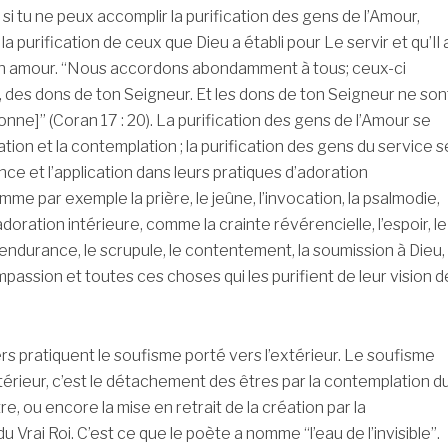
: si tu ne peux accomplir la purification des gens de l’Amour,
la purification de ceux que Dieu a établi pour Le servir et qu’Il 
on amour. “Nous accordons abondamment à tous; ceux-ci
des dons de ton Seigneur. Et les dons de ton Seigneur ne son
nne]” (Coran 17 : 20). La purification des gens de l’Amour se
tation et la contemplation ; la purification des gens du service s
ance et l’application dans leurs pratiques d’adoration
me par exemple la prière, le jeûne, l’invocation, la psalmodie,
’adoration intérieure, comme la crainte révérencielle, l’espoir, le
endurance, le scrupule, le contentement, la soumission à Dieu,
ompassion et toutes ces choses qui les purifient de leur vision d
ratiquent le soufisme porté vers l’extérieur. Le soufisme
ntérieur, c’est le détachement des êtres par la contemplation d
re, ou encore la mise en retrait de la création par la
 Vrai Roi. C’est ce que le poète a nomme “l’eau de l’invisible”.