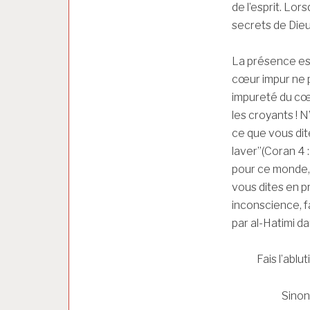
de l’esprit. Lor
secrets de Dieu,
La présence est 
cœur impur ne p
impureté du cœur
les croyants ! 
ce que vous dite
laver”(Coran 4 :
pour ce monde, 
vous dites en p
inconscience, fai
par al-Hatimi d
Fais l’ablution 
Sinon, fais l