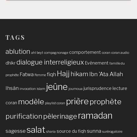
TAGS
ablution
comportement
ahl beyt
compagnonage
coran
coran audio
dialogue interreligieux
dhikr
Evénement
famille du
Hajj
hikam
Ibn 'Ata Allah
Fatwa
fiqh
prophète
Femme
jeûne
Ihsân
jurisprudence
lecture
invocation
islam
joumoua
prière
modèle
prophète
coran
playlist coran
ramadan
purification
pèlerinage
salat
sagesse
sunna
source du fiqh
sharia
surérogatoire