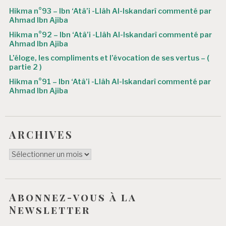
r
Hikma n°93 – Ibn ‘Atâ’i -Llâh Al-Iskandarî commenté par
t
Ahmad Ibn Ajiba
i
Hikma n°92 – Ibn ‘Atâ’i -Llâh Al-Iskandarî commenté par
Ahmad Ibn Ajiba
c
L’éloge, les compliments et l’évocation de ses vertus – (
l
partie 2 )
e
Hikma n°91 – Ibn ‘Atâ’i -Llâh Al-Iskandarî commenté par
Ahmad Ibn Ajiba
ARCHIVES
ARCHIVES
Abonnez-vous à la
Newsletter