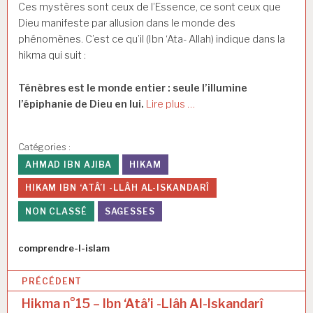
Ces mystères sont ceux de l’Essence, ce sont ceux que
Dieu manifeste par allusion dans le monde des
phénomènes. C’est ce qu’il (Ibn ‘Ata- Allah) indique dans la
hikma qui suit :
Ténèbres est le monde entier : seule l’illumine
l’épiphanie de Dieu en lui.
Lire plus …
Catégories :
AHMAD IBN AJIBA
HIKAM
HIKAM IBN ‘ATÂ’I -LLÂH AL-ISKANDARÎ
NON CLASSÉ
SAGESSES
Auteur
comprendre-l-islam
N
PRÉCÉDENT
a
Hikma n°15 – Ibn ‘Atâ’i -Llâh Al-Iskandarî