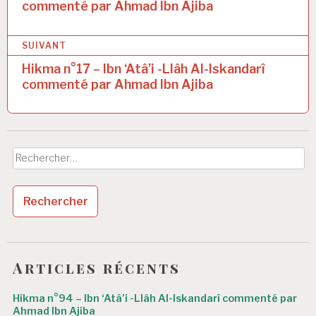
commenté par Ahmad Ibn Ajiba
v
i
SUIVANT
g
Hikma n°17 – Ibn ‘Atâ’i -Llâh Al-Iskandarî
a
commenté par Ahmad Ibn Ajiba
t
i
o
Rechercher :
n
d
e
l
’
Articles récents
a
Hikma n°94 – Ibn ‘Atâ’i -Llâh Al-Iskandarî commenté par
Ahmad Ibn Ajiba