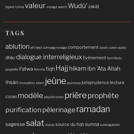
valeur
Wudû'
zakât
tajwid
Umra
voyage
warch
TAGS
ablution
comportement
ahl beyt
compagnonage
coran
coran audio
dialogue interreligieux
dhikr
Evénement
famille du
Hajj
hikam
Ibn 'Ata Allah
Fatwa
fiqh
prophète
Femme
jeûne
Ihsân
jurisprudence
lecture
invocation
islam
joumoua
prière
modèle
prophète
coran
playlist coran
ramadan
purification
pèlerinage
salat
sagesse
sunna
source du fiqh
sharia
surérogatoire