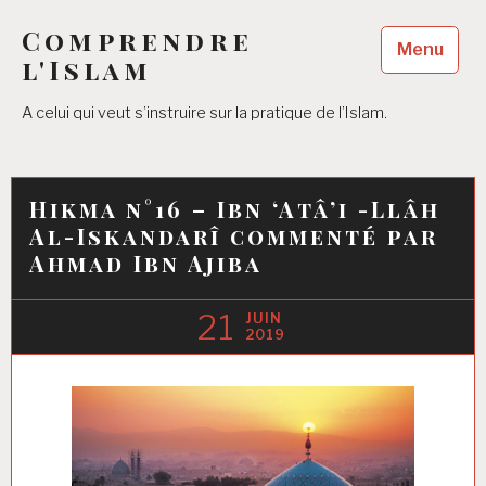
Accéder
Comprendre
au
Menu
contenu
l'Islam
principal
A celui qui veut s’instruire sur la pratique de l’Islam.
Hikma n°16 – Ibn ‘Atâ’i -Llâh
Al-Iskandarî commenté par
Ahmad Ibn Ajiba
21
JUIN
2019