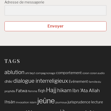
Adresse de messagerie
Envoyer
TAGS
ablution
comportement
ahl beyt
compagnonage
coran
coran audio
dialogue interreligieux
dhikr
Evénement
famille du
Hajj
hikam
Ibn 'Ata Allah
Fatwa
fiqh
prophète
Femme
jeûne
Ihsân
jurisprudence
lecture
invocation
islam
joumoua