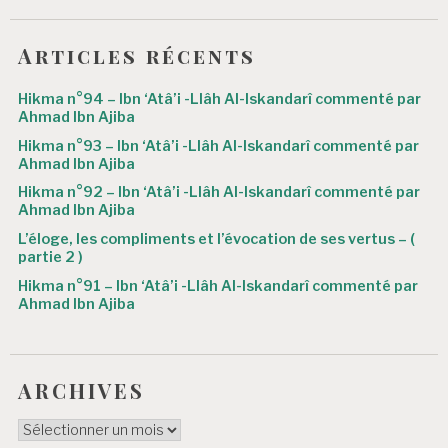
l
’
Articles récents
a
Hikma n°94 – Ibn ‘Atâ’i -Llâh Al-Iskandarî commenté par
r
Ahmad Ibn Ajiba
Hikma n°93 – Ibn ‘Atâ’i -Llâh Al-Iskandarî commenté par
t
Ahmad Ibn Ajiba
i
Hikma n°92 – Ibn ‘Atâ’i -Llâh Al-Iskandarî commenté par
Ahmad Ibn Ajiba
c
L’éloge, les compliments et l’évocation de ses vertus – (
l
partie 2 )
e
Hikma n°91 – Ibn ‘Atâ’i -Llâh Al-Iskandarî commenté par
Ahmad Ibn Ajiba
ARCHIVES
ARCHIVES