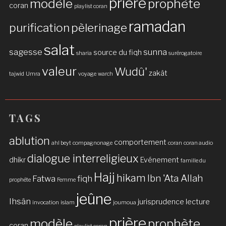
prière
modèle
prophète
coran
playlist coran
ramadan
purification
pèlerinage
salat
sagesse
sunna
source du fiqh
sharia
surérogatoire
valeur
Wudû'
zakât
tajwid
Umra
voyage
warch
TAGS
ablution
comportement
ahl beyt
compagnonage
coran
coran audio
dialogue interreligieux
dhikr
Evénement
famille du
Hajj
hikam
Ibn 'Ata Allah
Fatwa
fiqh
prophète
Femme
jeûne
Ihsân
jurisprudence
lecture
invocation
islam
joumoua
prière
modèle
prophète
coran