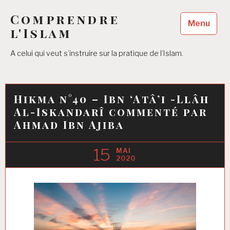
Accéder
Comprendre
au
Menu
contenu
l'Islam
principal
A celui qui veut s’instruire sur la pratique de l’Islam.
Hikma n°40 – Ibn ‘Atâ’i -Llâh
Al-Iskandarî commenté par
Ahmad Ibn Ajiba
15
MAI
2020