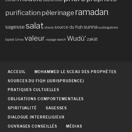
playlist coran
ramadan
purification
pèlerinage
salat
sagesse
sunna
source du fiqh
sharia
surérogatoire
valeur
Wudû'
zakât
tajwid
Umra
voyage
warch
ACCEUIL
MOHAMMED LE SCEAU DES PROPHÈTES
SOURCES DU FIQH (JURISPRUDENCE)
PRATIQUES CULTUELLES
OBLIGATIONS COMPORTEMENTALES
SPIRITUALITÉ
SAGESSES
DIALOGUE INTERRELIGIEUX
OUVRAGES CONSEILLÉS
MÉDIAS