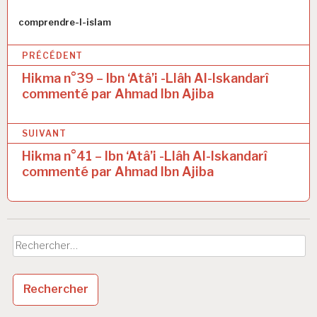
Auteur
comprendre-l-islam
N
PRÉCÉDENT
a
Hikma n°39 – Ibn ‘Atâ’i -Llâh Al-Iskandarî
commenté par Ahmad Ibn Ajiba
v
i
SUIVANT
g
Hikma n°41 – Ibn ‘Atâ’i -Llâh Al-Iskandarî
a
commenté par Ahmad Ibn Ajiba
t
i
o
Rechercher :
n
d
e