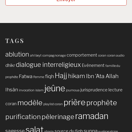
TAGS
ablution
comportement
ahl beyt
compagnonage
coran
coran audio
dialogue interreligieux
dhikr
Evénement
famille du
Hajj
hikam
Ibn 'Ata Allah
Fatwa
fiqh
prophète
Femme
jeûne
Ihsân
jurisprudence
lecture
invocation
islam
joumoua
prière
modèle
prophète
coran
playlist coran
ramadan
purification
pèlerinage
salat
sagesse
sunna
source du fiqh
sharia
surérogatoire