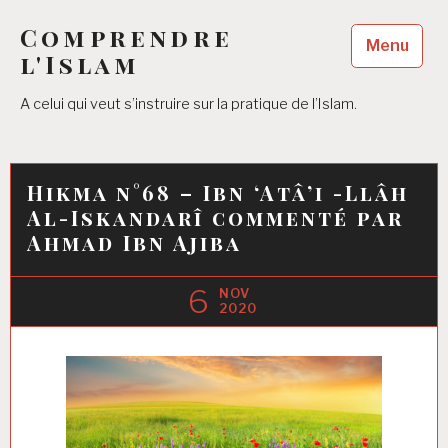
Accéder
Comprendre
au
Menu
contenu
l'Islam
principal
A celui qui veut s’instruire sur la pratique de l’Islam.
Hikma n°68 – Ibn ‘Atâ’i -Llâh
Al-Iskandarî commenté par
Ahmad Ibn Ajiba
6
NOV
2020