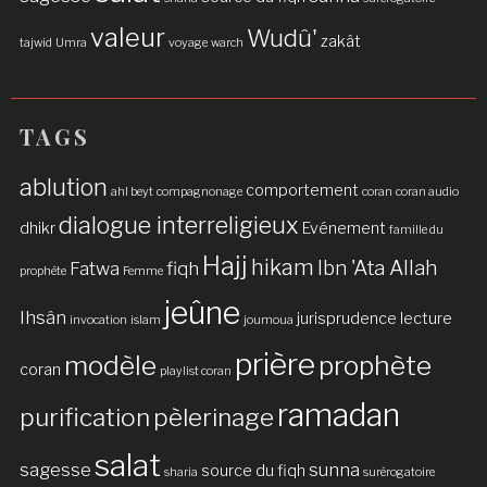
valeur
Wudû'
zakât
tajwid
Umra
voyage
warch
TAGS
ablution
comportement
ahl beyt
compagnonage
coran
coran audio
dialogue interreligieux
dhikr
Evénement
famille du
Hajj
hikam
Ibn 'Ata Allah
Fatwa
fiqh
prophète
Femme
jeûne
Ihsân
jurisprudence
lecture
invocation
islam
joumoua
prière
modèle
prophète
coran
playlist coran
ramadan
purification
pèlerinage
salat
sagesse
sunna
source du fiqh
sharia
surérogatoire