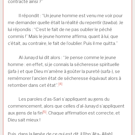
contracté ainsi ?”
Il répondit : “Un jeune homme est venu me voir pour
me demander quelle était la réalité du repentir (
tawba
). Je
lui répondis : “C’est le fait de ne pas oublier le péché
commis !” Mais le jeune homme affirma, quant à lui, que
c’était, au contraire, le fait de l’oublier. Puis il me quitta.”
Al-Junayd lui dit alors : “Je pense comme le jeune
homme : en effet, si je connais la sécheresse spirituelle
(
jafa-
) et que Dieu m’amène à goûter la pureté (
safa-
), se
remémorer l’ancien état de sécheresse équivaut alors à
[4]
retomber dans cet état”.
Les paroles d’as-Sari s’appliquent au gens du
commencement, alors que celles d’al-Junayd s’appliquent
[5]
aux gens de la fin
. Chaque affirmation est correcte, et
Dieu sait mieux !
Puis, dans la lignée de ce qui est dit, il [Ibn ‘Ata- Allah]