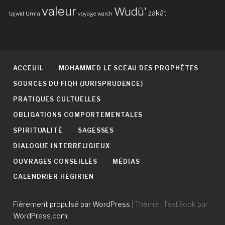
valeur
Wudû'
zakât
tajwid
Umra
voyage
warch
ACCEUIL
MOHAMMED LE SCEAU DES PROPHÈTES
SOURCES DU FIQH (JURISPRUDENCE)
PRATIQUES CULTUELLES
OBLIGATIONS COMPORTEMENTALES
SPIRITUALITÉ
SAGESSES
DIALOGUE INTERRELIGIEUX
OUVRAGES CONSEILLÉS
MÉDIAS
CALENDRIER HÉGIRIEN
Fièrement propulsé par WordPress
|
Thème : TextBook par
WordPress.com
.