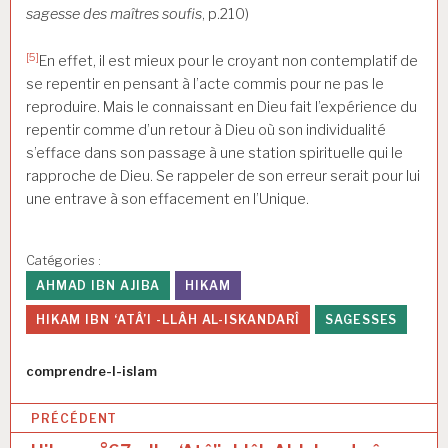
sagesse des maîtres soufis
, p.210)
[5]
En effet, il est mieux pour le croyant non contemplatif de
se repentir en pensant à l’acte commis pour ne pas le
reproduire. Mais le connaissant en Dieu fait l’expérience du
repentir comme d’un retour à Dieu où son individualité
s’efface dans son passage à une station spirituelle qui le
rapproche de Dieu. Se rappeler de son erreur serait pour lui
une entrave à son effacement en l’Unique.
Catégories :
AHMAD IBN AJIBA
HIKAM
HIKAM IBN ‘ATÂ’I -LLÂH AL-ISKANDARÎ
SAGESSES
Auteur
comprendre-l-islam
N
PRÉCÉDENT