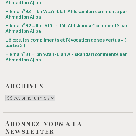
r
Ahmad Ibn Ajiba
Hikma n°93 – Ibn ‘Atâ’i -Llâh Al-Iskandarî commenté par
t
Ahmad Ibn Ajiba
i
Hikma n°92 – Ibn ‘Atâ’i -Llâh Al-Iskandarî commenté par
Ahmad Ibn Ajiba
c
L’éloge, les compliments et l’évocation de ses vertus – (
l
partie 2 )
e
Hikma n°91 – Ibn ‘Atâ’i -Llâh Al-Iskandarî commenté par
Ahmad Ibn Ajiba
ARCHIVES
ARCHIVES
Abonnez-vous à la
Newsletter