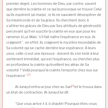
premier degré. Les hommes de Dieu, par contre, savent
que derrière la crainte et ce qui la provoque se trouve Celui
qu’ils espèrent (
al-marju
) ; or ils ne sauraient désespérer de
Sa miséricorde et de Sa grâce. Ils cherchent donc à
s’attirer les grâces de Dieu par Ses attributs de générosité,
percevant qu’Il en suscite la crainte en eux que pour les
ramener à Lui. Mais “s’Il fait naître l’espérance en eux, ils
craignent” ; en effet, ils craignent le mystère insondable de
Sa volonté qui se cache derrière leur espérance. A leurs
yeux, celle-ci est une épreuve : doivent-ils s’en tenir à leur
sentiment immédiat, qui est l’espérance, ou chercher plus
en profondeur la crainte qu’éveillent les aléas de Sa
volonté ? Voilà pourquoi la crainte l’emporte chez eux sur
[2]
l’espérance”.
[3]
Al-Junayd entra un jour chez as-Sari
et le trouva dans
un état de contraction. Al-Junayd lui dit :
“Que vous arrive-t-il, ô shaykh ! Pourquoi êtes-vous