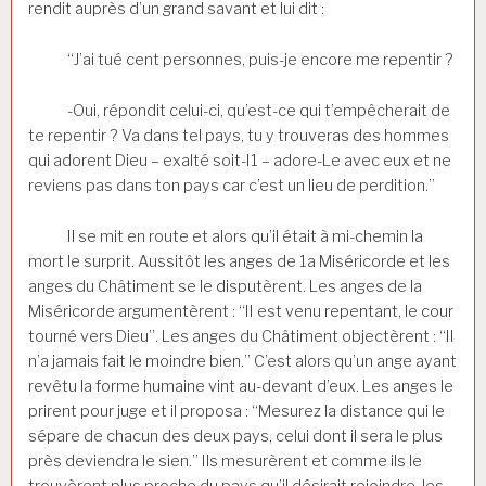
rendit auprès d’un grand savant et lui dit :
“J’ai tué cent personnes, puis-je encore me repentir ?
-Oui, répondit celui-ci, qu’est-ce qui t’empêcherait de
te repentir ? Va dans tel pays, tu y trouveras des hommes
qui adorent Dieu – exalté soit-I1 – adore-Le avec eux et ne
reviens pas dans ton pays car c’est un lieu de perdition.”
Il se mit en route et alors qu’il était à mi-chemin la
mort le surprit. Aussitôt les anges de 1a Miséricorde et les
anges du Châtiment se le disputèrent. Les anges de la
Miséricorde argumentèrent : “II est venu repentant, le cour
tourné vers Dieu”. Les anges du Châtiment objectèrent : “II
n’a jamais fait le moindre bien.” C’est alors qu’un ange ayant
revêtu la forme humaine vint au-devant d’eux. Les anges le
prirent pour juge et il proposa : “Mesurez la distance qui le
sépare de chacun des deux pays, celui dont il sera le plus
près deviendra le sien.” Ils mesurèrent et comme ils le
trouvèrent plus proche du pays qu’il désirait rejoindre, les