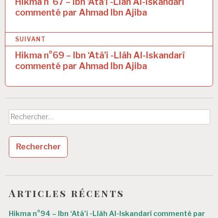
a
Hikma n°67 – Ibn ‘Atâ’i -Llâh Al-Iskandarî
commenté par Ahmad Ibn Ajiba
v
i
SUIVANT
g
Hikma n°69 – Ibn ‘Atâ’i -Llâh Al-Iskandarî
a
commenté par Ahmad Ibn Ajiba
t
i
o
Rechercher :
n
d
e
l
’
Articles récents
a
Hikma n°94 – Ibn ‘Atâ’i -Llâh Al-Iskandarî commenté par