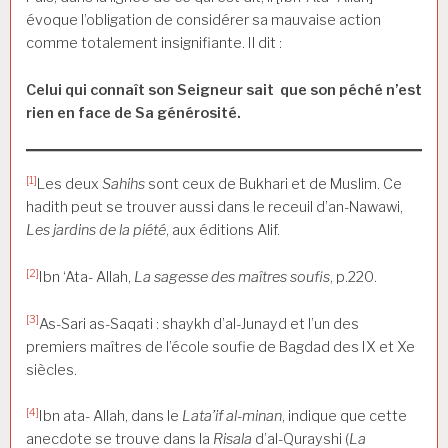
évoque l’obligation de considérer sa mauvaise action
comme totalement insignifiante. Il dit :
Celui qui connaît son Seigneur sait que son péché n’est
rien en face de Sa générosité.
[1]
Les deux
Sahihs
sont ceux de Bukhari et de Muslim. Ce
hadith peut se trouver aussi dans le receuil d’an-Nawawi,
Les jardins de la piété
, aux éditions Alif.
[2]
Ibn ‘Ata- Allah,
La sagesse des maîtres soufis
, p.220.
[3]
As-Sari as-Saqati : shaykh d’al-Junayd et l’un des
premiers maîtres de l’école soufie de Bagdad des IX et Xe
siècles.
[4]
Ibn ata- Allah, dans le
Lata’if al-minan
, indique que cette
anecdote se trouve dans la
Risala
d’al-Qurayshi (
La