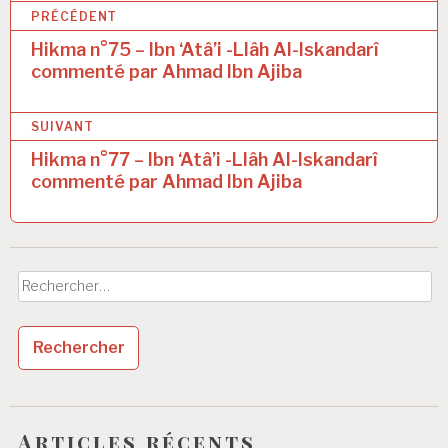
N
PRÉCÉDENT
a
Hikma n°75 – Ibn ‘Atâ’i -Llâh Al-Iskandarî
commenté par Ahmad Ibn Ajiba
v
i
SUIVANT
g
Hikma n°77 – Ibn ‘Atâ’i -Llâh Al-Iskandarî
a
commenté par Ahmad Ibn Ajiba
t
i
o
Rechercher :
n
d
e
l
’
Articles récents