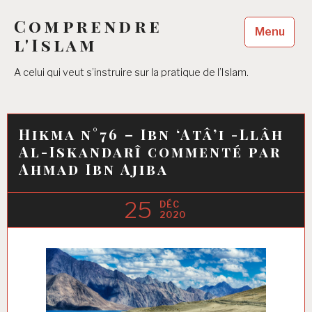
Accéder
Comprendre
au
Menu
contenu
l'Islam
principal
A celui qui veut s’instruire sur la pratique de l’Islam.
Hikma n°76 – Ibn ‘Atâ’i -Llâh
Al-Iskandarî commenté par
Ahmad Ibn Ajiba
25
DÉC
2020