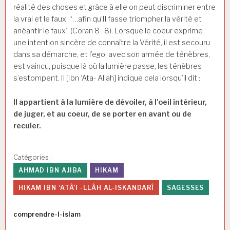
réalité des choses et grâce à elle on peut discriminer entre
la vrai et le faux, “…afin qu’Il fasse triompher la vérité et
anéantir le faux” (Coran 8 : 8). Lorsque le coeur exprime
une intention sincère de connaître la Vérité, il est secouru
dans sa démarche, et l’ego, avec son armée de ténèbres,
est vaincu, puisque là où la lumière passe, les ténèbres
s’estompent. Il [Ibn ‘Ata- Allah] indique cela lorsqu’il dit :
Il appartient à la lumière de dévoiler, à l’oeil intérieur,
de juger, et au coeur, de se porter en avant ou de
reculer.
Catégories :
AHMAD IBN AJIBA
HIKAM
HIKAM IBN ‘ATÂ’I -LLÂH AL-ISKANDARÎ
SAGESSES
Auteur
comprendre-l-islam