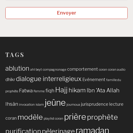
Envoyer
TAGS
ablution
comportement
ahl beyt
compagnonage
coran
coran audio
dialogue interreligieux
dhikr
Evénement
famille du
Hajj
hikam
Ibn 'Ata Allah
Fatwa
fiqh
prophète
Femme
jeûne
Ihsân
jurisprudence
lecture
invocation
islam
joumoua
prière
modèle
prophète
coran
playlist coran
ramadan
purification
pèlerinage