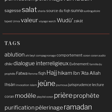
salat
sagesse
sunna
source du fiqh
sharia
surérogatoire
valeur
Wudû'
zakât
tajwid
Umra
voyage
warch
TAGS
ablution
comportement
ahl beyt
compagnonage
coran
coran audio
dialogue interreligieux
dhikr
Evénement
famille du
Hajj
hikam
Ibn 'Ata Allah
Fatwa
fiqh
prophète
Femme
jeûne
Ihsân
jurisprudence
lecture
invocation
islam
joumoua
prière
modèle
prophète
coran
playlist coran
ramadan
purification
pèlerinage