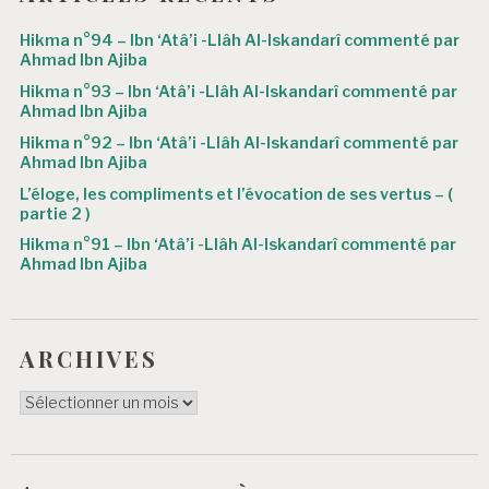
a
Hikma n°94 – Ibn ‘Atâ’i -Llâh Al-Iskandarî commenté par
r
Ahmad Ibn Ajiba
Hikma n°93 – Ibn ‘Atâ’i -Llâh Al-Iskandarî commenté par
t
Ahmad Ibn Ajiba
i
Hikma n°92 – Ibn ‘Atâ’i -Llâh Al-Iskandarî commenté par
Ahmad Ibn Ajiba
c
L’éloge, les compliments et l’évocation de ses vertus – (
l
partie 2 )
e
Hikma n°91 – Ibn ‘Atâ’i -Llâh Al-Iskandarî commenté par
Ahmad Ibn Ajiba
ARCHIVES
ARCHIVES