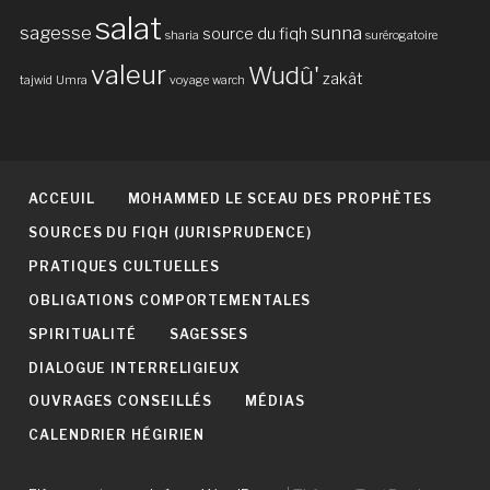
salat
sagesse
sunna
source du fiqh
sharia
surérogatoire
valeur
Wudû'
zakât
tajwid
Umra
voyage
warch
ACCEUIL
MOHAMMED LE SCEAU DES PROPHÈTES
SOURCES DU FIQH (JURISPRUDENCE)
PRATIQUES CULTUELLES
OBLIGATIONS COMPORTEMENTALES
SPIRITUALITÉ
SAGESSES
DIALOGUE INTERRELIGIEUX
OUVRAGES CONSEILLÉS
MÉDIAS
CALENDRIER HÉGIRIEN